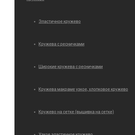
Эластичное кружево
Кружева с ресничками
Широкие кружева с ресничками
Кружева макраме узкое, хлопковое кружево
Кружево на сетке (вышивка на сетке)
Узкое эластичное кружево