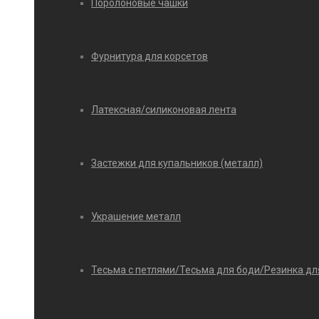
Поролоновые чашки
Фурнитура для корсетов
Латексная/силиконовая лента
Застежки для купальников (металл)
Украшение металл
Тесьма с петлями/Тесьма для боди/Резинка дл