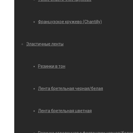
Французское кружево (Chantilly)
Эластичные ленты
Резинки в тон
Лента бретельная черная/белая
Лента бретельная цветная