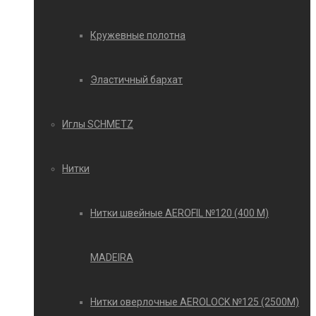
Кружевные полотна
Эластичный бархат
Иглы SCHMETZ
Нитки
Нитки швейные AEROFIL №120 (400 М)
MADEIRA
Нитки оверлочные AEROLOCK №125 (2500М)