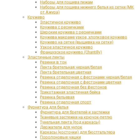
Наборы для пошива пижам
Наборы для пошива нижнего белья из сетки (МК
от Ажура)
Кружево
Эластичное кружево
Кружева с ресничками
Широкие кружева с ресничками
Кружева макраме узкое, хлопковое кружево
Кружево на сетке (вышивка на сетке)
Узкое эластичное кружево
Французское кружево (Chantilly)
Эластичные ленты
Резинки в тон
Лента бретельная черная/белая
Лента бретельная цветная
Резинка отделочная с фестонами черная/белая
Резинка отделочная с фестонами цветная
Резинка отделочная без фестонов
Трикотажная эластичная бейка
Резинка бельевая
Резинка отделочная спорт
Фурнитура для белья
Фурнитура для бретелей и застежки
Тканевые застежки на крючок-петлю
Тунельная лента (под каркасы)
Держатели для чулок
Каркасы (косточки) для бюстгальтера
Поролоновые чашки