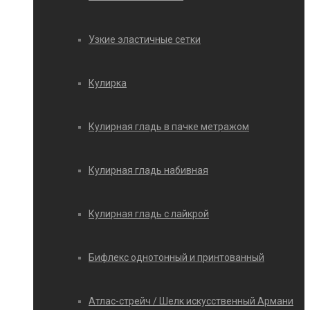
Узкие эластичные сетки
Кулирка
Кулирная гладь в пачке метражом
Кулирная гладь набивная
Кулирная гладь с лайкрой
Бифлекс однотонный и принтованный
Атлас-стрейч / Шелк искусственный Армани