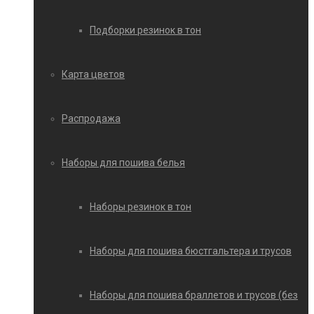
Подборки резинок в тон
Карта цветов
Распродажа
Наборы для пошива белья
Наборы резинок в тон
Наборы для пошива бюстгальтера и трусов
Наборы для пошива браллетов и трусов (без