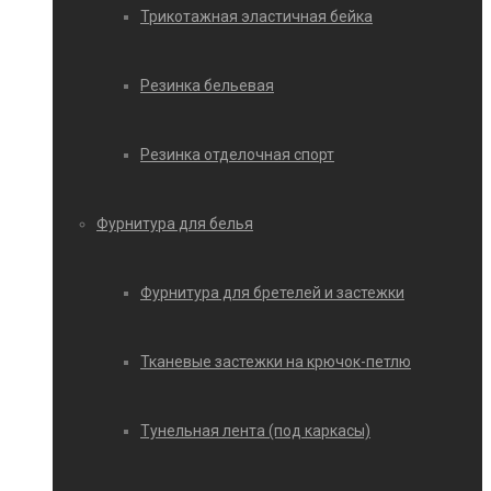
Трикотажная эластичная бейка
Резинка бельевая
Резинка отделочная спорт
Фурнитура для белья
Фурнитура для бретелей и застежки
Тканевые застежки на крючок-петлю
Тунельная лента (под каркасы)