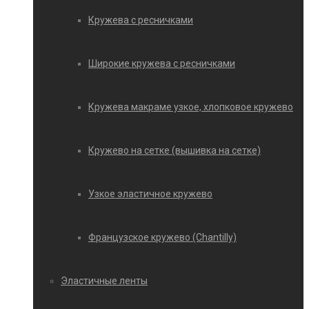
Кружева с ресничками
Широкие кружева с ресничками
Кружева макраме узкое, хлопковое кружево
Кружево на сетке (вышивка на сетке)
Узкое эластичное кружево
Французское кружево (Chantilly)
Эластичные ленты