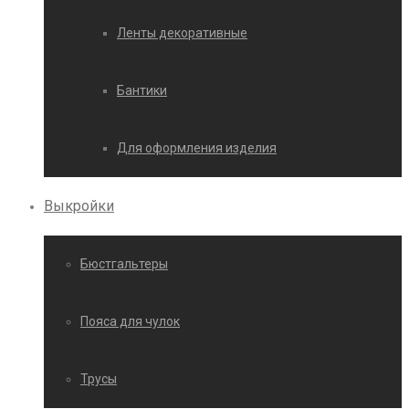
Ленты декоративные
Бантики
Для оформления изделия
Выкройки
Бюстгальтеры
Пояса для чулок
Трусы