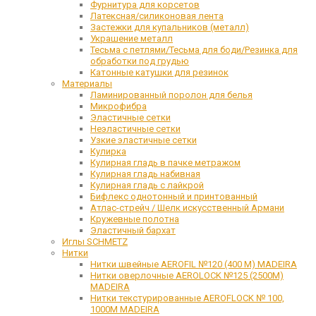
Фурнитура для корсетов
Латексная/силиконовая лента
Застежки для купальников (металл)
Украшение металл
Тесьма с петлями/Тесьма для боди/Резинка для
обработки под грудью
Катонные катушки для резинок
Материалы
Ламинированный поролон для белья
Микрофибра
Эластичные сетки
Неэластичные сетки
Узкие эластичные сетки
Кулирка
Кулирная гладь в пачке метражом
Кулирная гладь набивная
Кулирная гладь с лайкрой
Бифлекс однотонный и принтованный
Атлас-стрейч / Шелк искусственный Армани
Кружевные полотна
Эластичный бархат
Иглы SCHMETZ
Нитки
Нитки швейные AEROFIL №120 (400 М) MADEIRA
Нитки оверлочные AEROLOCK №125 (2500М)
MADEIRA
Нитки текстурированные AEROFLOCK № 100,
1000М MADEIRA