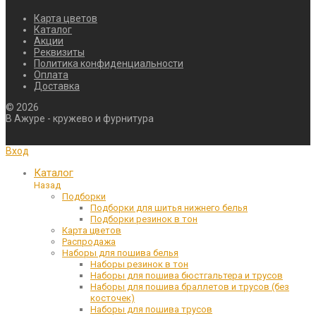
Карта цветов
Каталог
Акции
Реквизиты
Политика конфиденциальности
Оплата
Доставка
©
2026
В Ажуре - кружево и фурнитура
Вход
Каталог
Назад
Подборки
Подборки для шитья нижнего белья
Подборки резинок в тон
Карта цветов
Распродажа
Наборы для пошива белья
Наборы резинок в тон
Наборы для пошива бюстгальтера и трусов
Наборы для пошива браллетов и трусов (без
косточек)
Наборы для пошива трусов