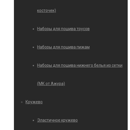
косточек)
Наборы для пошива трусов
Наборы для пошива пижам
Наборы для пошива нижнего белья из сетки
(МК от Ажура)
Кружево
Эластичное кружево