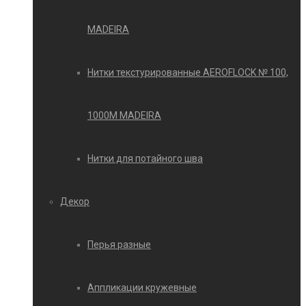
MADEIRA
Нитки текстурированные AEROFLOCK № 100,
1000М MADEIRA
Нитки для потайного шва
Декор
Перья разные
Аппликации кружевные