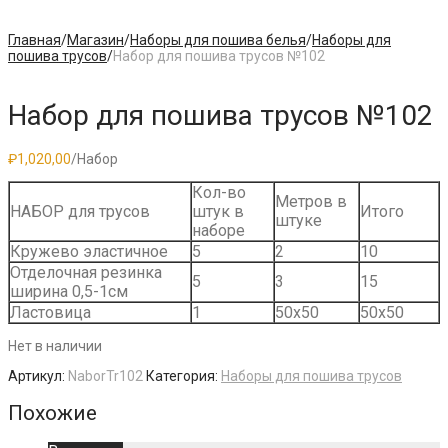
Главная
/
Магазин
/
Наборы для пошива белья
/
Наборы для
пошива трусов
/
Набор для пошива трусов №102
Набор для пошива трусов №102
₽
1,020,00
/Набор
Кол-во
Метров в
НАБОР для трусов
штук в
Итого
штуке
наборе
Кружево эластичное
5
2
10
Отделочная резинка
5
3
15
ширина 0,5-1см
Ластовица
1
50х50
50х50
Нет в наличии
Артикул:
NaborTr102
Категория:
Наборы для пошива трусов
Похожие