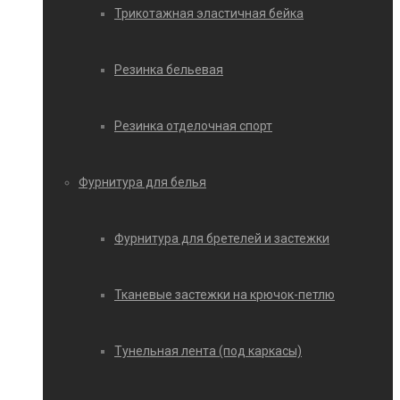
Трикотажная эластичная бейка
Резинка бельевая
Резинка отделочная спорт
Фурнитура для белья
Фурнитура для бретелей и застежки
Тканевые застежки на крючок-петлю
Тунельная лента (под каркасы)