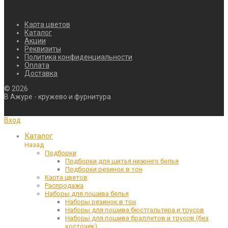
Карта цветов
Каталог
Акции
Реквизиты
Политика конфиденциальности
Оплата
Доставка
©
2026
В Ажуре - кружево и фурнитура
Вход
Каталог
Назад
Подборки
Подборки для шитья нижнего белья
Подборки резинок в тон
Карта цветов
Распродажа
Наборы для пошива белья
Наборы резинок в тон
Наборы для пошива бюстгальтера и трусов
Наборы для пошива браллетов и трусов (без
косточек)