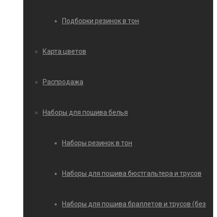
Подборки резинок в тон
Карта цветов
Распродажа
Наборы для пошива белья
Наборы резинок в тон
Наборы для пошива бюстгальтера и трусов
Наборы для пошива браллетов и трусов (без