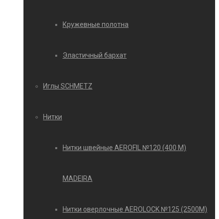
Кружевные полотна
Эластичный бархат
Иглы SCHMETZ
Нитки
Нитки швейные AEROFIL №120 (400 М)
MADEIRA
Нитки оверлочные AEROLOCK №125 (2500М)