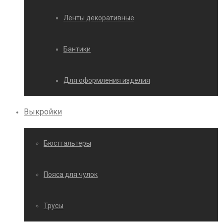
Ленты декоративные
Бантики
Для оформления изделия
Выкройки
Бюстгальтеры
Пояса для чулок
Трусы