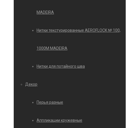
MADEIRA
Нитки текстурированные AEROFLOCK № 100,
1000М MADEIRA
Нитки для потайного шва
Декор
Перья разные
Аппликации кружевные