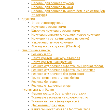
Наборы для пошива трусов
Наборы для пошива пижам
Наборы для пошива нижнего белья из сетки (МК
от Ажура)
Кружево
Эластичное кружево
Кружева с ресничками
Широкие кружева с ресничками
Кружева макраме узкое, хлопковое кружево
Кружево на сетке (вышивка на сетке)
Узкое эластичное кружево
Французское кружево (Chantilly)
Эластичные ленты
Резинки в тон
Лента бретельная черная/белая
Лента бретельная цветная
Резинка отделочная с фестонами черная/белая
Резинка отделочная с фестонами цветная
Резинка отделочная без фестонов
Трикотажная эластичная бейка
Резинка бельевая
Резинка отделочная спорт
Фурнитура для белья
Фурнитура для бретелей и застежки
Тканевые застежки на крючок-петлю
Тунельная лента (под каркасы)
Держатели для чулок
Каркасы (косточки) для бюстгальтера