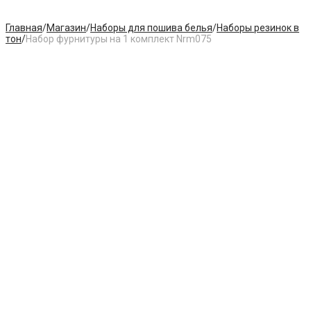
Главная
/
Магазин
/
Наборы для пошива белья
/
Наборы резинок в
тон
/
Набор фурнитуры на 1 комплект Nrm075