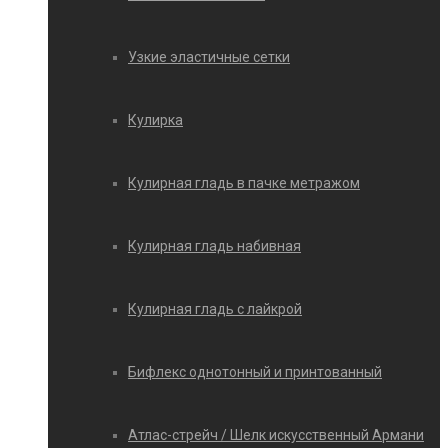
Узкие эластичные сетки
Кулирка
Кулирная гладь в пачке метражом
Кулирная гладь набивная
Кулирная гладь с лайкрой
Бифлекс однотонный и принтованный
Атлас-стрейч / Шелк искусственный Армани