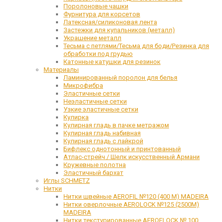
Поролоновые чашки
Фурнитура для корсетов
Латексная/силиконовая лента
Застежки для купальников (металл)
Украшение металл
Тесьма с петлями/Тесьма для боди/Резинка для
обработки под грудью
Катонные катушки для резинок
Материалы
Ламинированный поролон для белья
Микрофибра
Эластичные сетки
Неэластичные сетки
Узкие эластичные сетки
Кулирка
Кулирная гладь в пачке метражом
Кулирная гладь набивная
Кулирная гладь с лайкрой
Бифлекс однотонный и принтованный
Атлас-стрейч / Шелк искусственный Армани
Кружевные полотна
Эластичный бархат
Иглы SCHMETZ
Нитки
Нитки швейные AEROFIL №120 (400 М) MADEIRA
Нитки оверлочные AEROLOCK №125 (2500М)
MADEIRA
Нитки текстурированные AEROFLOCK № 100,