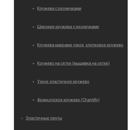
Кружева с ресничками
Широкие кружева с ресничками
Кружева макраме узкое, хлопковое кружево
Кружево на сетке (вышивка на сетке)
Узкое эластичное кружево
Французское кружево (Chantilly)
Эластичные ленты