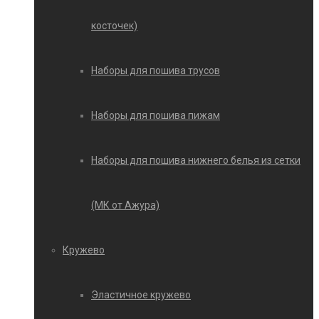
косточек)
Наборы для пошива трусов
Наборы для пошива пижам
Наборы для пошива нижнего белья из сетки
(МК от Ажура)
Кружево
Эластичное кружево