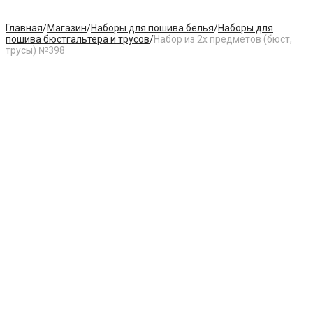
Главная
/
Магазин
/
Наборы для пошива белья
/
Наборы для
пошива бюстгальтера и трусов
/
Набор из 2х предметов (бюст,
трусы) №398