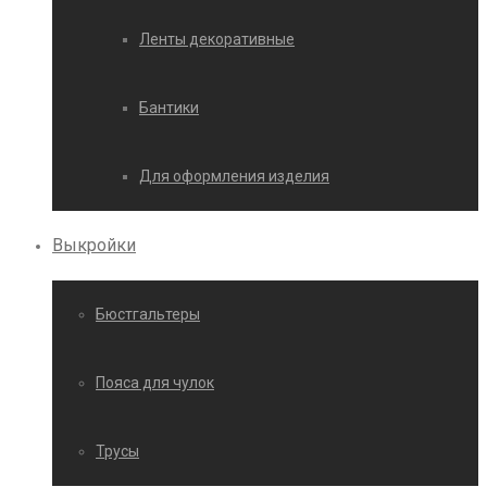
Ленты декоративные
Бантики
Для оформления изделия
Выкройки
Бюстгальтеры
Пояса для чулок
Трусы