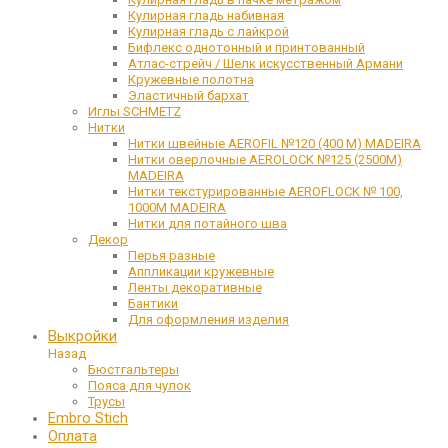
Кулирная гладь набивная
Кулирная гладь с лайкрой
Бифлекс однотонный и принтованный
Атлас-стрейч / Шелк искусственный Армани
Кружевные полотна
Эластичный бархат
Иглы SCHMETZ
Нитки
Нитки швейные AEROFIL №120 (400 М) MADEIRA
Нитки оверлочные AEROLOCK №125 (2500М)
MADEIRA
Нитки текстурированные AEROFLOCK № 100,
1000М MADEIRA
Нитки для потайного шва
Декор
Перья разные
Аппликации кружевные
Ленты декоративные
Бантики
Для оформления изделия
Выкройки
Назад
Бюстгальтеры
Пояса для чулок
Трусы
Embro Stich
Оплата