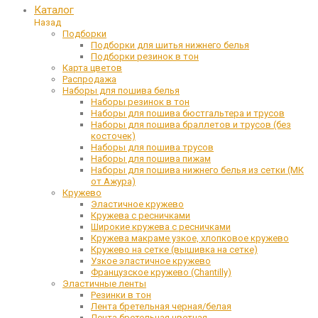
Каталог
Назад
Подборки
Подборки для шитья нижнего белья
Подборки резинок в тон
Карта цветов
Распродажа
Наборы для пошива белья
Наборы резинок в тон
Наборы для пошива бюстгальтера и трусов
Наборы для пошива браллетов и трусов (без
косточек)
Наборы для пошива трусов
Наборы для пошива пижам
Наборы для пошива нижнего белья из сетки (МК
от Ажура)
Кружево
Эластичное кружево
Кружева с ресничками
Широкие кружева с ресничками
Кружева макраме узкое, хлопковое кружево
Кружево на сетке (вышивка на сетке)
Узкое эластичное кружево
Французское кружево (Chantilly)
Эластичные ленты
Резинки в тон
Лента бретельная черная/белая
Лента бретельная цветная