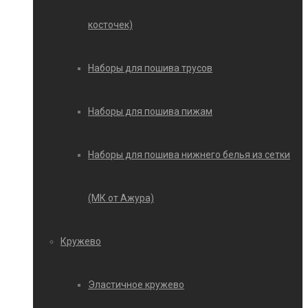
косточек)
Наборы для пошива трусов
Наборы для пошива пижам
Наборы для пошива нижнего белья из сетки
(МК от Ажура)
Кружево
Эластичное кружево