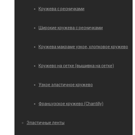
Кружева с ресничками
Широкие кружева с ресничками
Кружева макраме узкое, хлопковое кружево
Кружево на сетке (вышивка на сетке)
Узкое эластичное кружево
Французское кружево (Chantilly)
Эластичные ленты