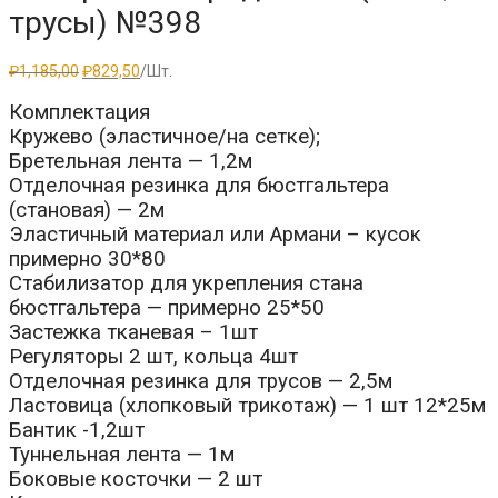
трусы) №398
Первоначальная
Текущая
₽
1,185,00
₽
829,50
/Шт.
цена
цена:
составляла
₽829,50.
Комплектация
₽1,185,00.
Кружево (эластичное/на сетке);
Бретельная лента — 1,2м
Отделочная резинка для бюстгальтера
(становая) — 2м
Эластичный материал или Армани – кусок
примерно 30*80
Стабилизатор для укрепления стана
бюстгальтера — примерно 25*50
Застежка тканевая – 1шт
Регуляторы 2 шт, кольца 4шт
Отделочная резинка для трусов — 2,5м
Ластовица (хлопковый трикотаж) — 1 шт 12*25м
Бантик -1,2шт
Туннельная лента — 1м
Боковые косточки — 2 шт