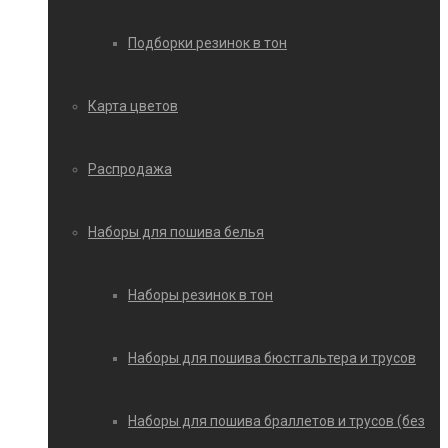
Подборки резинок в тон
Карта цветов
Распродажа
Наборы для пошива белья
Наборы резинок в тон
Наборы для пошива бюстгальтера и трусов
Наборы для пошива браллетов и трусов (без