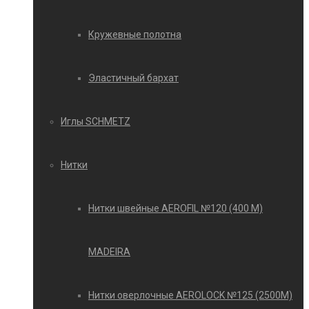
Кружевные полотна
Эластичный бархат
Иглы SCHMETZ
Нитки
Нитки швейные AEROFIL №120 (400 М)
MADEIRA
Нитки оверлочные AEROLOCK №125 (2500М)