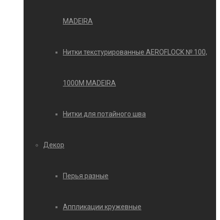
MADEIRA
Нитки текстурированные AEROFLOCK № 100,
1000М MADEIRA
Нитки для потайного шва
Декор
Перья разные
Аппликации кружевные