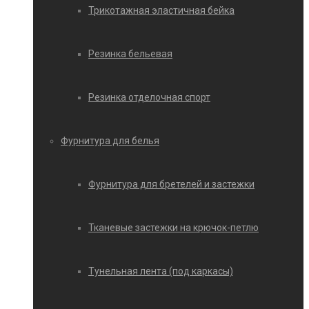
Трикотажная эластичная бейка
Резинка бельевая
Резинка отделочная спорт
Фурнитура для белья
Фурнитура для бретелей и застежки
Тканевые застежки на крючок-петлю
Тунельная лента (под каркасы)