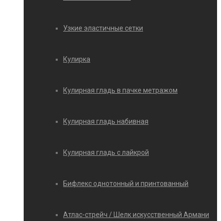
Узкие эластичные сетки
Кулирка
Кулирная гладь в пачке метражом
Кулирная гладь набивная
Кулирная гладь с лайкрой
Бифлекс однотонный и принтованный
Атлас-стрейч / Шелк искусственный Армани