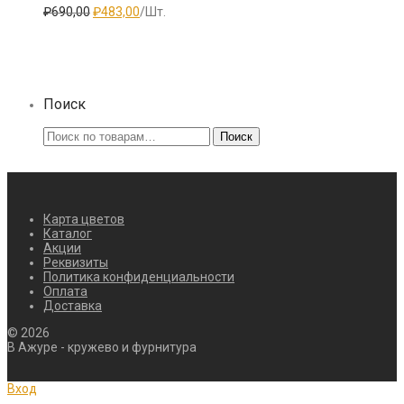
Первоначальная
Текущая
₽
690,00
₽
483,00
/Шт.
цена
цена:
составляла
₽483,00.
₽690,00.
Поиск
Искать:
Поиск
Карта цветов
Каталог
Акции
Реквизиты
Политика конфиденциальности
Оплата
Доставка
©
2026
В Ажуре - кружево и фурнитура
Вход