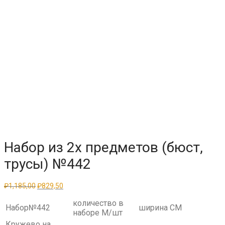
Набор из 2х предметов (бюст,
трусы) №442
Первоначальная
Текущая
₽
1,185,00
₽
829,50
цена
цена:
составляла
₽829,50.
количество в
Набор№442
ширина СМ
₽1,185,00.
наборе М/шт
Кружево на