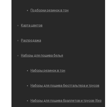
Подборки резинок в тон
Карта цветов
Распродажа
Наборы для пошива белья
Наборы резинок в тон
Наборы для пошива бюстгальтера и трусов
Наборы для пошива браллетов и трусов (без