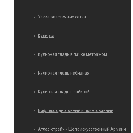
Узкие эластичные сетки
Кулирка
Кулирная гладь в пачке метражом
Кулирная гладь набивная
Кулирная гладь с лайкрой
Бифлекс однотонный и принтованный
Атлас-стрейч / Шелк искусственный Армани