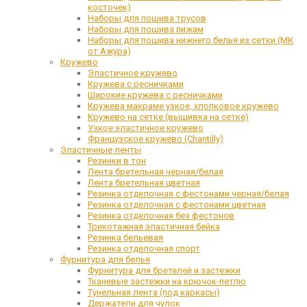
косточек)
Наборы для пошива трусов
Наборы для пошива пижам
Наборы для пошива нижнего белья из сетки (МК
от Ажура)
Кружево
Эластичное кружево
Кружева с ресничками
Широкие кружева с ресничками
Кружева макраме узкое, хлопковое кружево
Кружево на сетке (вышивка на сетке)
Узкое эластичное кружево
Французское кружево (Chantilly)
Эластичные ленты
Резинки в тон
Лента бретельная черная/белая
Лента бретельная цветная
Резинка отделочная с фестонами черная/белая
Резинка отделочная с фестонами цветная
Резинка отделочная без фестонов
Трикотажная эластичная бейка
Резинка бельевая
Резинка отделочная спорт
Фурнитура для белья
Фурнитура для бретелей и застежки
Тканевые застежки на крючок-петлю
Тунельная лента (под каркасы)
Держатели для чулок