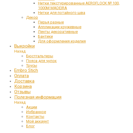
Нитки текстурированные AEROFLOCK № 100,
1000М MADEIRA
Нитки для потайного шва
Декор
Перья разные
Аппликации кружевные
Ленты декоративные
Бантики
Для оформления изделия
Выкройки
Назад
Бюстгальтеры
Пояса для чулок
Трусы
Embro Stich
Оплата
Доставка
Корзина
Отзывы
Полезная информация
Назад
Акции
Избранное
Контакты
Мой аккаунт
Блог