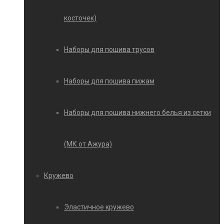
косточек)
Наборы для пошива трусов
Наборы для пошива пижам
Наборы для пошива нижнего белья из сетки
(МК от Ажура)
Кружево
Эластичное кружево