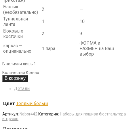
трикотаж)
Бантик
2
—
(необязательно)
Туннельная
1
10
лента
Боковые
2
9
косточки
ФОРМА и
каркас —
1 пара
РАЗМЕР на Ваш
опцианально
выбор
В наличии лишь 1
Количество
Кол-во
В корзину
Детали
Цвет
Теплый белый
Артикул:
Nabor442
Категория:
Наборы для пошива бюстгальтера
и трусов