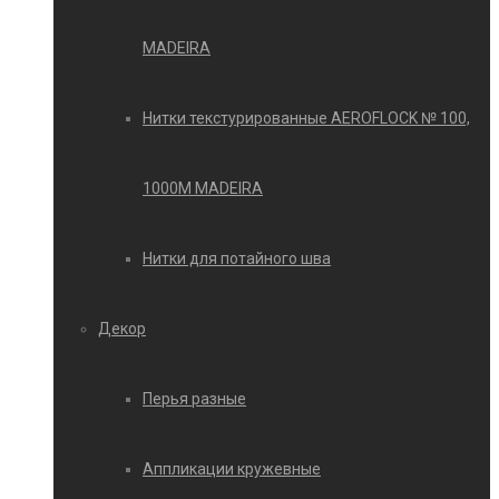
MADEIRA
Нитки текстурированные AEROFLOCK № 100,
1000М MADEIRA
Нитки для потайного шва
Декор
Перья разные
Аппликации кружевные