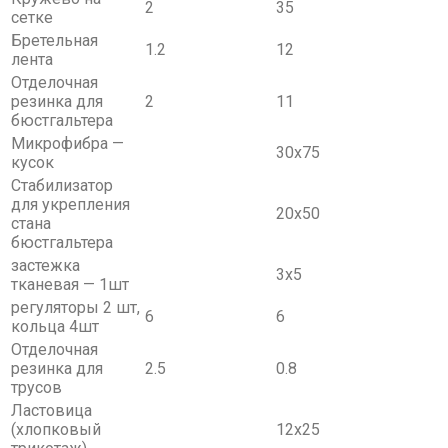
2
35
сетке
Бретельная
1.2
12
лента
Отделочная
резинка для
2
11
бюстгальтера
Микрофибра —
30х75
кусок
Стабилизатор
для укрепления
20х50
стана
бюстгальтера
застежка
3х5
тканевая — 1шт
регуляторы 2 шт,
6
6
кольца 4шт
Отделочная
резинка для
2.5
0.8
трусов
Ластовица
(хлопковый
12х25