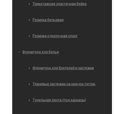
Трикотажная эластичная бейка
Резинка бельевая
Резинка отделочная спорт
Фурнитура для белья
Фурнитура для бретелей и застежки
Тканевые застежки на крючок-петлю
Тунельная лента (под каркасы)