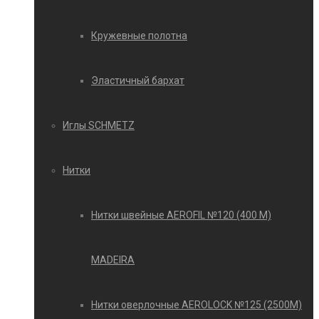
Кружевные полотна
Эластичный бархат
Иглы SCHMETZ
Нитки
Нитки швейные AEROFIL №120 (400 М)
MADEIRA
Нитки оверлочные AEROLOCK №125 (2500М)