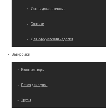
Ленты декоративные
Бантики
Для оформления изделия
Выкройки
Бюстгальтеры
Пояса для чулок
Трусы