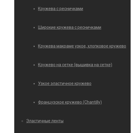
Кружева с ресничками
Широкие кружева с ресничками
Кружева макраме узкое, хлопковое кружево
Кружево на сетке (вышивка на сетке)
Узкое эластичное кружево
Французское кружево (Chantilly)
Эластичные ленты