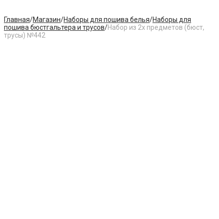
Главная
/
Магазин
/
Наборы для пошива белья
/
Наборы для
пошива бюстгальтера и трусов
/
Набор из 2х предметов (бюст,
трусы) №442