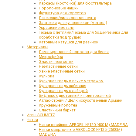
Каркасы (косточки) для бюстгальтера
Поролоновые чашки
Фурнитура для корсетов
Латексная/силиконовая лента
Застежки для купальников (металл)
Украшение металл
Тесьма с петлями/Тесьма для боди/Резинка для
обработки под грудью
Катонные катушки для резинок
Материалы
Ламинированный поролон для белья
Микрофибра
Эластичные сетки
Неэластичные сетки
Узкие эластичные сетки
Кулирка
Кулирная гладь в пачке метражом
Кулирная гладь набивная
Кулирная гладь с лайкрой
Бифлекс однотонный и принтованный
Атлас-стрейч / Шелк искусственный Армани
Кружевные полотна
Эластичный бархат
Иглы SCHMETZ
Нитки
Нитки швейные AEROFIL №120 (400 М) MADEIRA
Нитки оверлочные AEROLOCK №125 (2500М)
MADEIRA