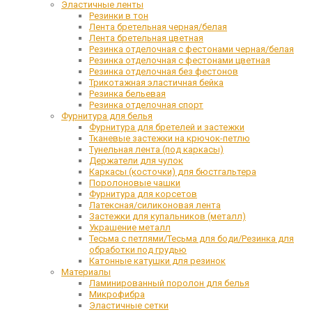
Эластичные ленты
Резинки в тон
Лента бретельная черная/белая
Лента бретельная цветная
Резинка отделочная с фестонами черная/белая
Резинка отделочная с фестонами цветная
Резинка отделочная без фестонов
Трикотажная эластичная бейка
Резинка бельевая
Резинка отделочная спорт
Фурнитура для белья
Фурнитура для бретелей и застежки
Тканевые застежки на крючок-петлю
Тунельная лента (под каркасы)
Держатели для чулок
Каркасы (косточки) для бюстгальтера
Поролоновые чашки
Фурнитура для корсетов
Латексная/силиконовая лента
Застежки для купальников (металл)
Украшение металл
Тесьма с петлями/Тесьма для боди/Резинка для
обработки под грудью
Катонные катушки для резинок
Материалы
Ламинированный поролон для белья
Микрофибра
Эластичные сетки