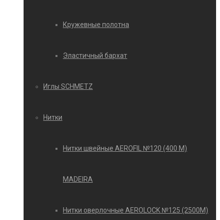
Кружевные полотна
Эластичный бархат
Иглы SCHMETZ
Нитки
Нитки швейные AEROFIL №120 (400 М)
MADEIRA
Нитки оверлочные AEROLOCK №125 (2500М)