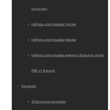
косточек)
Наборы для пошива трусов
Наборы для пошива пижам
Наборы для пошива нижнего белья из сетки
(МК от Ажура)
Кружево
Эластичное кружево