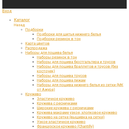
Вход
Каталог
Назад
Подборки
Подборки для шитья нижнего белья
Подборки резинок в тон
Карта цветов
Распродажа
Наборы для пошива белья
Наборы резинок в тон
Наборы для пошива бюстгальтера и трусов
Наборы для пошива браллетов и трусов (без
косточек)
Наборы для пошива трусов
Наборы для пошива пижам
Наборы для пошива нижнего белья из сетки (МК
от Ажура)
Кружево
Эластичное кружево
Кружева с ресничками
Широкие кружева с ресничками
Кружева макраме узкое, хлопковое кружево
Кружево на сетке (вышивка на сетке)
Узкое эластичное кружево
Французское кружево (Chantilly)