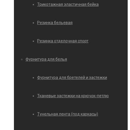
Трикотажная эластичная бейка
Резинка бельевая
Резинка отделочная спорт
Фурнитура для белья
Фурнитура для бретелей и застежки
Тканевые застежки на крючок-петлю
Тунельная лента (под каркасы)