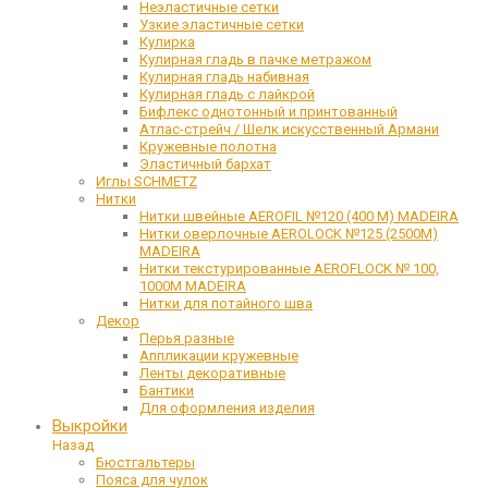
Неэластичные сетки
Узкие эластичные сетки
Кулирка
Кулирная гладь в пачке метражом
Кулирная гладь набивная
Кулирная гладь с лайкрой
Бифлекс однотонный и принтованный
Атлас-стрейч / Шелк искусственный Армани
Кружевные полотна
Эластичный бархат
Иглы SCHMETZ
Нитки
Нитки швейные AEROFIL №120 (400 М) MADEIRA
Нитки оверлочные AEROLOCK №125 (2500М)
MADEIRA
Нитки текстурированные AEROFLOCK № 100,
1000М MADEIRA
Нитки для потайного шва
Декор
Перья разные
Аппликации кружевные
Ленты декоративные
Бантики
Для оформления изделия
Выкройки
Назад
Бюстгальтеры
Пояса для чулок