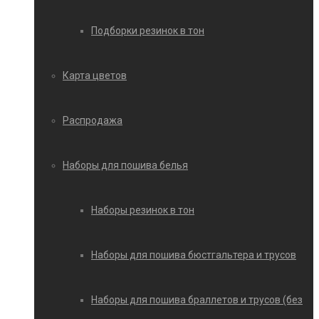
Подборки резинок в тон
Карта цветов
Распродажа
Наборы для пошива белья
Наборы резинок в тон
Наборы для пошива бюстгальтера и трусов
Наборы для пошива браллетов и трусов (без