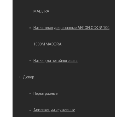
MADEIRA
Нитки текстурированные AEROFLOCK № 100,
1000М MADEIRA
Нитки для потайного шва
Декор
Перья разные
Аппликации кружевные