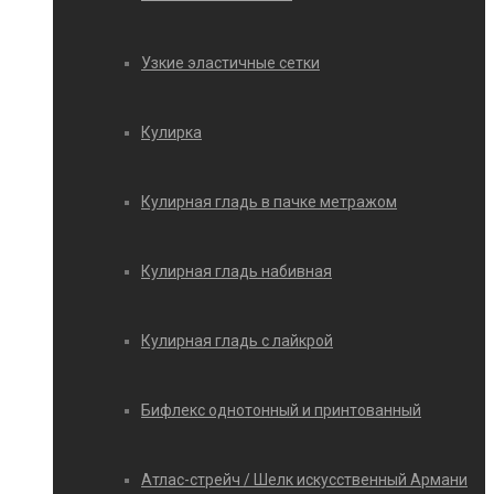
Узкие эластичные сетки
Кулирка
Кулирная гладь в пачке метражом
Кулирная гладь набивная
Кулирная гладь с лайкрой
Бифлекс однотонный и принтованный
Атлас-стрейч / Шелк искусственный Армани