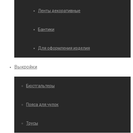
Ленты декоративные
Бантики
Для оформления изделия
Выкройки
Бюстгальтеры
Пояса для чулок
Трусы