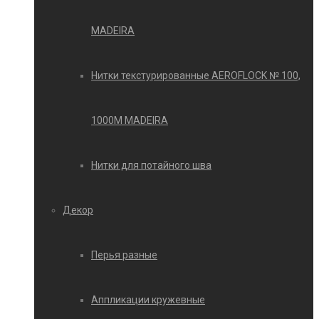
MADEIRA
Нитки текстурированные AEROFLOCK № 100,
1000М MADEIRA
Нитки для потайного шва
Декор
Перья разные
Аппликации кружевные