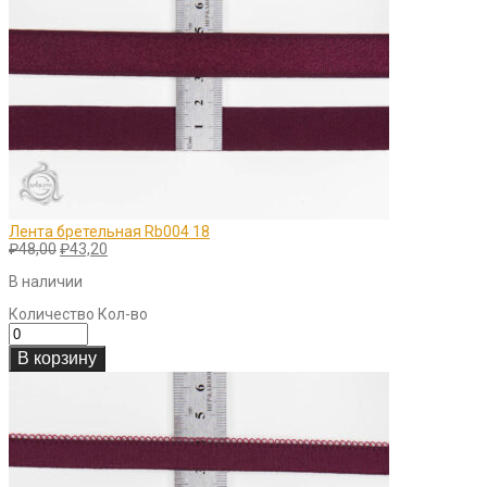
Лента бретельная Rb004 18
Первоначальная
Текущая
₽
48,00
₽
43,20
цена
цена:
В наличии
составляла
₽43,20.
₽48,00.
Количество
Кол-во
В корзину