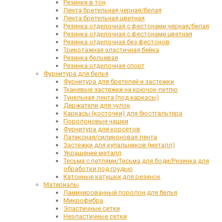
Резинки в тон
Лента бретельная черная/белая
Лента бретельная цветная
Резинка отделочная с фестонами черная/белая
Резинка отделочная с фестонами цветная
Резинка отделочная без фестонов
Трикотажная эластичная бейка
Резинка бельевая
Резинка отделочная спорт
Фурнитура для белья
Фурнитура для бретелей и застежки
Тканевые застежки на крючок-петлю
Тунельная лента (под каркасы)
Держатели для чулок
Каркасы (косточки) для бюстгальтера
Поролоновые чашки
Фурнитура для корсетов
Латексная/силиконовая лента
Застежки для купальников (металл)
Украшение металл
Тесьма с петлями/Тесьма для боди/Резинка для
обработки под грудью
Катонные катушки для резинок
Материалы
Ламинированный поролон для белья
Микрофибра
Эластичные сетки
Неэластичные сетки