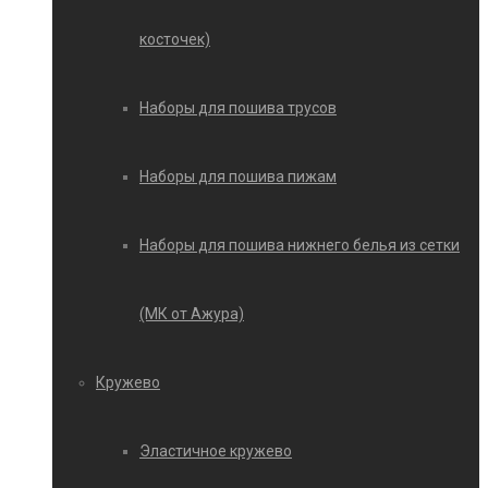
косточек)
Наборы для пошива трусов
Наборы для пошива пижам
Наборы для пошива нижнего белья из сетки
(МК от Ажура)
Кружево
Эластичное кружево