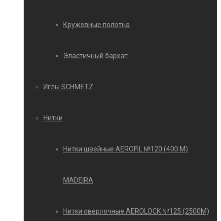
Кружевные полотна
Эластичный бархат
Иглы SCHMETZ
Нитки
Нитки швейные AEROFIL №120 (400 М)
MADEIRA
Нитки оверлочные AEROLOCK №125 (2500М)