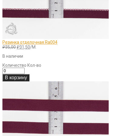
Резинка отделочная Ra004
Первоначальная
Текущая
₽
35,00
₽
31,50
/М.
цена
цена:
В наличии
составляла
₽31,50.
₽35,00.
Количество
Кол-во
В корзину