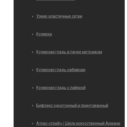
Узкие эластичные сетки
Кулирка
Кулирная гладь в пачке метражом
Кулирная гладь набивная
Кулирная гладь с лайкрой
Бифлекс однотонный и принтованный
Атлас-стрейч / Шелк искусственный Армани