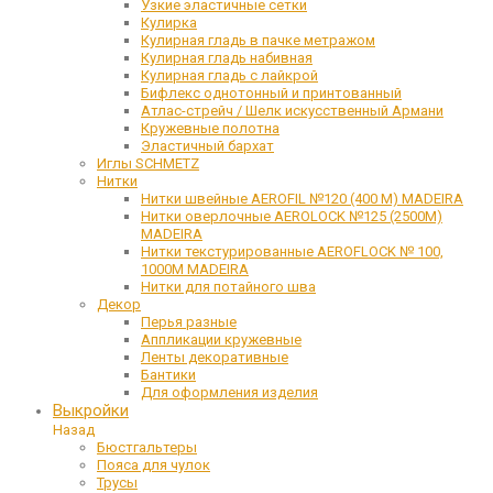
Узкие эластичные сетки
Кулирка
Кулирная гладь в пачке метражом
Кулирная гладь набивная
Кулирная гладь с лайкрой
Бифлекс однотонный и принтованный
Атлас-стрейч / Шелк искусственный Армани
Кружевные полотна
Эластичный бархат
Иглы SCHMETZ
Нитки
Нитки швейные AEROFIL №120 (400 М) MADEIRA
Нитки оверлочные AEROLOCK №125 (2500М)
MADEIRA
Нитки текстурированные AEROFLOCK № 100,
1000М MADEIRA
Нитки для потайного шва
Декор
Перья разные
Аппликации кружевные
Ленты декоративные
Бантики
Для оформления изделия
Выкройки
Назад
Бюстгальтеры
Пояса для чулок
Трусы