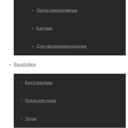
Ленты декоративные
Бантики
Для оформления изделия
Выкройки
Бюстгальтеры
Пояса для чулок
Трусы