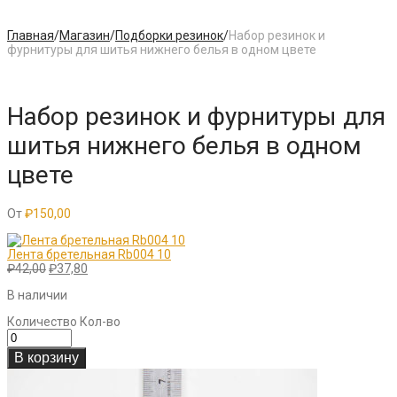
Главная
/
Магазин
/
Подборки резинок
/
Набор резинок и
фурнитуры для шитья нижнего белья в одном цвете
Набор резинок и фурнитуры для
шитья нижнего белья в одном
цвете
От
₽
150,00
Лента бретельная Rb004 10
Первоначальная
Текущая
₽
42,00
₽
37,80
цена
цена:
В наличии
составляла
₽37,80.
₽42,00.
Количество
Кол-во
В корзину