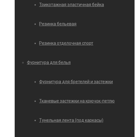
Трикотажная эластичная бейка
Резинка бельевая
Резинка отделочная спорт
Фурнитура для белья
Фурнитура для бретелей и застежки
Тканевые застежки на крючок-петлю
Тунельная лента (под каркасы)