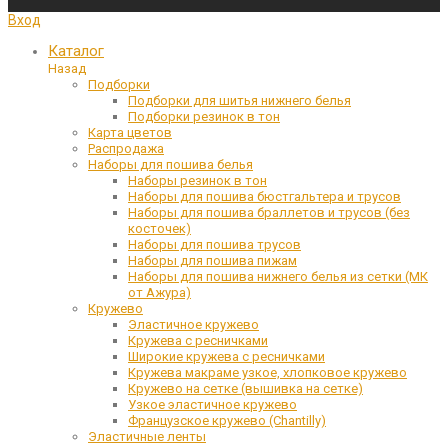
Вход
Каталог
Назад
Подборки
Подборки для шитья нижнего белья
Подборки резинок в тон
Карта цветов
Распродажа
Наборы для пошива белья
Наборы резинок в тон
Наборы для пошива бюстгальтера и трусов
Наборы для пошива браллетов и трусов (без
косточек)
Наборы для пошива трусов
Наборы для пошива пижам
Наборы для пошива нижнего белья из сетки (МК
от Ажура)
Кружево
Эластичное кружево
Кружева с ресничками
Широкие кружева с ресничками
Кружева макраме узкое, хлопковое кружево
Кружево на сетке (вышивка на сетке)
Узкое эластичное кружево
Французское кружево (Chantilly)
Эластичные ленты