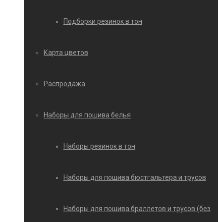
Подборки резинок в тон
Карта цветов
Распродажа
Наборы для пошива белья
Наборы резинок в тон
Наборы для пошива бюстгальтера и трусов
Наборы для пошива браллетов и трусов (без