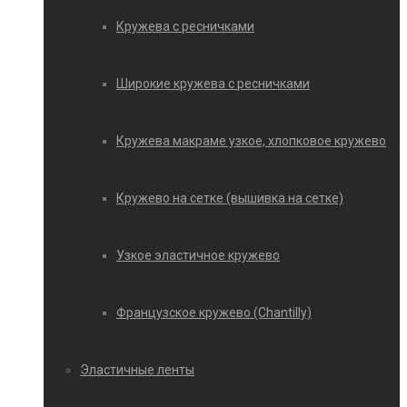
Кружева с ресничками
Широкие кружева с ресничками
Кружева макраме узкое, хлопковое кружево
Кружево на сетке (вышивка на сетке)
Узкое эластичное кружево
Французское кружево (Chantilly)
Эластичные ленты