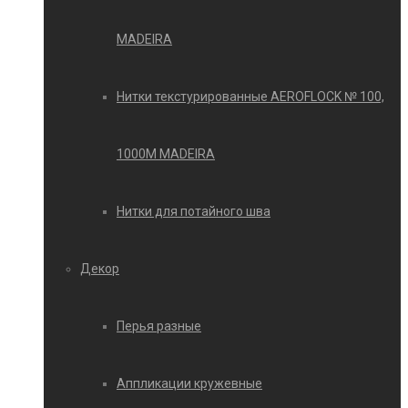
MADEIRA
Нитки текстурированные AEROFLOCK № 100,
1000М MADEIRA
Нитки для потайного шва
Декор
Перья разные
Аппликации кружевные