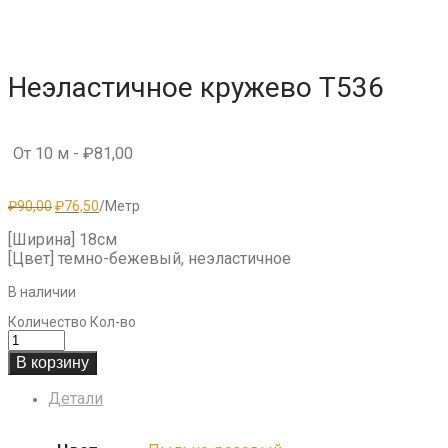
Неэластичное кружево T536
От 10 м -
₽
81,00
Первоначальная
Текущая
₽
90,00
₽
76,50
/Метр
цена
цена:
составляла
₽76,50.
[Ширина] 18см
₽90,00.
[Цвет] темно-бежевый, неэластичное
В наличии
Количество
Кол-во
В корзину
Детали