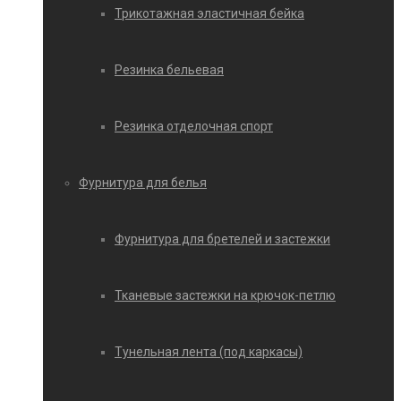
Трикотажная эластичная бейка
Резинка бельевая
Резинка отделочная спорт
Фурнитура для белья
Фурнитура для бретелей и застежки
Тканевые застежки на крючок-петлю
Тунельная лента (под каркасы)