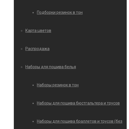
Подборки резинок в тон
Карта цветов
Распродажа
Наборы для пошива белья
Наборы резинок в тон
Наборы для пошива бюстгальтера и трусов
Наборы для пошива браллетов и трусов (без