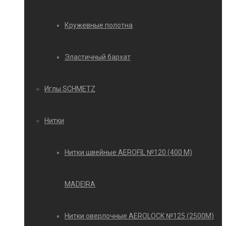
Кружевные полотна
Эластичный бархат
Иглы SCHMETZ
Нитки
Нитки швейные AEROFIL №120 (400 М)
MADEIRA
Нитки оверлочные AEROLOCK №125 (2500М)