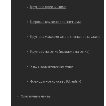
Кружева с ресничками
Широкие кружева с ресничками
Кружева макраме узкое, хлопковое кружево
Кружево на сетке (вышивка на сетке)
Узкое эластичное кружево
Французское кружево (Chantilly)
Эластичные ленты