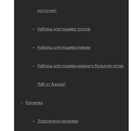
косточек)
Наборы для пошива трусов
Наборы для пошива пижам
Наборы для пошива нижнего белья из сетки
(МК от Ажура)
Кружево
Эластичное кружево