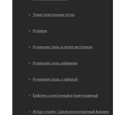
Узкие эластичные сетки
Кулирка
Кулирная гладь в пачке метражом
Кулирная гладь набивная
Кулирная гладь с лайкрой
Бифлекс однотонный и принтованный
Атлас-стрейч / Шелк искусственный Армани