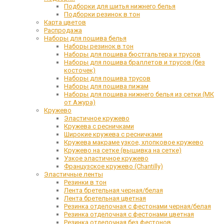
Подборки для шитья нижнего белья
Подборки резинок в тон
Карта цветов
Распродажа
Наборы для пошива белья
Наборы резинок в тон
Наборы для пошива бюстгальтера и трусов
Наборы для пошива браллетов и трусов (без
косточек)
Наборы для пошива трусов
Наборы для пошива пижам
Наборы для пошива нижнего белья из сетки (МК
от Ажура)
Кружево
Эластичное кружево
Кружева с ресничками
Широкие кружева с ресничками
Кружева макраме узкое, хлопковое кружево
Кружево на сетке (вышивка на сетке)
Узкое эластичное кружево
Французское кружево (Chantilly)
Эластичные ленты
Резинки в тон
Лента бретельная черная/белая
Лента бретельная цветная
Резинка отделочная с фестонами черная/белая
Резинка отделочная с фестонами цветная
Резинка отделочная без фестонов