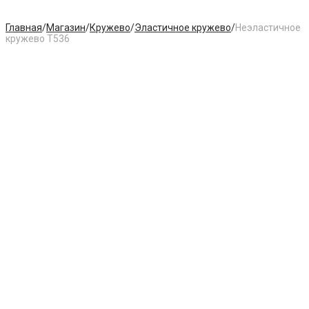
Главная
/
Магазин
/
Кружево
/
Эластичное кружево
/
Неэластичное
кружево T536