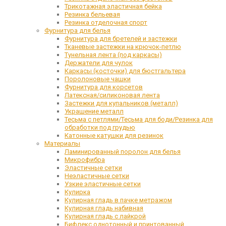
Трикотажная эластичная бейка
Резинка бельевая
Резинка отделочная спорт
Фурнитура для белья
Фурнитура для бретелей и застежки
Тканевые застежки на крючок-петлю
Тунельная лента (под каркасы)
Держатели для чулок
Каркасы (косточки) для бюстгальтера
Поролоновые чашки
Фурнитура для корсетов
Латексная/силиконовая лента
Застежки для купальников (металл)
Украшение металл
Тесьма с петлями/Тесьма для боди/Резинка для
обработки под грудью
Катонные катушки для резинок
Материалы
Ламинированный поролон для белья
Микрофибра
Эластичные сетки
Неэластичные сетки
Узкие эластичные сетки
Кулирка
Кулирная гладь в пачке метражом
Кулирная гладь набивная
Кулирная гладь с лайкрой
Бифлекс однотонный и принтованный