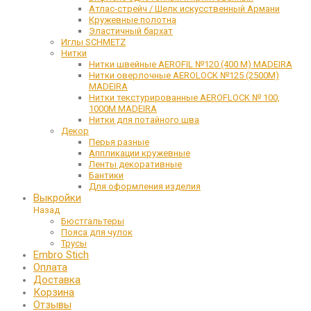
Атлас-стрейч / Шелк искусственный Армани
Кружевные полотна
Эластичный бархат
Иглы SCHMETZ
Нитки
Нитки швейные AEROFIL №120 (400 М) MADEIRA
Нитки оверлочные AEROLOCK №125 (2500М)
MADEIRA
Нитки текстурированные AEROFLOCK № 100,
1000М MADEIRA
Нитки для потайного шва
Декор
Перья разные
Аппликации кружевные
Ленты декоративные
Бантики
Для оформления изделия
Выкройки
Назад
Бюстгальтеры
Пояса для чулок
Трусы
Embro Stich
Оплата
Доставка
Корзина
Отзывы