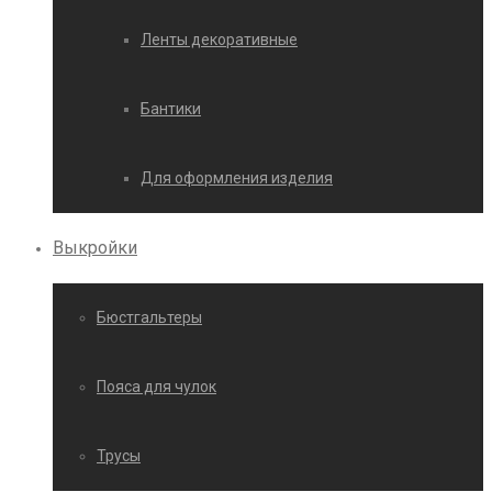
Ленты декоративные
Бантики
Для оформления изделия
Выкройки
Бюстгальтеры
Пояса для чулок
Трусы