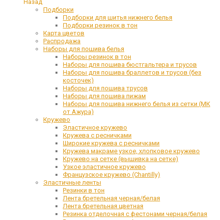
Назад
Подборки
Подборки для шитья нижнего белья
Подборки резинок в тон
Карта цветов
Распродажа
Наборы для пошива белья
Наборы резинок в тон
Наборы для пошива бюстгальтера и трусов
Наборы для пошива браллетов и трусов (без
косточек)
Наборы для пошива трусов
Наборы для пошива пижам
Наборы для пошива нижнего белья из сетки (МК
от Ажура)
Кружево
Эластичное кружево
Кружева с ресничками
Широкие кружева с ресничками
Кружева макраме узкое, хлопковое кружево
Кружево на сетке (вышивка на сетке)
Узкое эластичное кружево
Французское кружево (Chantilly)
Эластичные ленты
Резинки в тон
Лента бретельная черная/белая
Лента бретельная цветная
Резинка отделочная с фестонами черная/белая