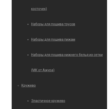
косточек)
Наборы для пошива трусов
Наборы для пошива пижам
Наборы для пошива нижнего белья из сетки
(МК от Ажура)
Кружево
Эластичное кружево