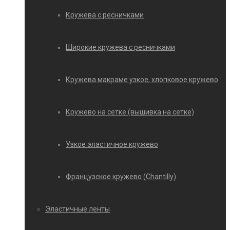
Кружева с ресничками
Широкие кружева с ресничками
Кружева макраме узкое, хлопковое кружево
Кружево на сетке (вышивка на сетке)
Узкое эластичное кружево
Французское кружево (Chantilly)
Эластичные ленты