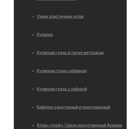
Узкие эластичные сетки
Кулирка
Кулирная гладь в пачке метражом
Кулирная гладь набивная
Кулирная гладь с лайкрой
Бифлекс однотонный и принтованный
Атлас-стрейч / Шелк искусственный Армани