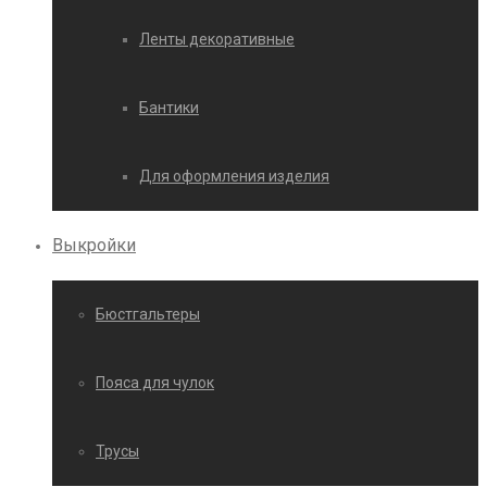
Ленты декоративные
Бантики
Для оформления изделия
Выкройки
Бюстгальтеры
Пояса для чулок
Трусы