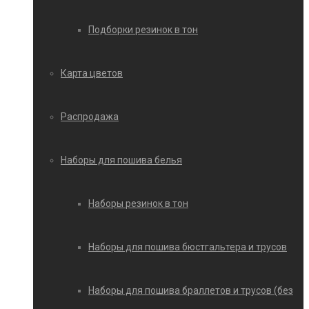
Подборки резинок в тон
Карта цветов
Распродажа
Наборы для пошива белья
Наборы резинок в тон
Наборы для пошива бюстгальтера и трусов
Наборы для пошива браллетов и трусов (без