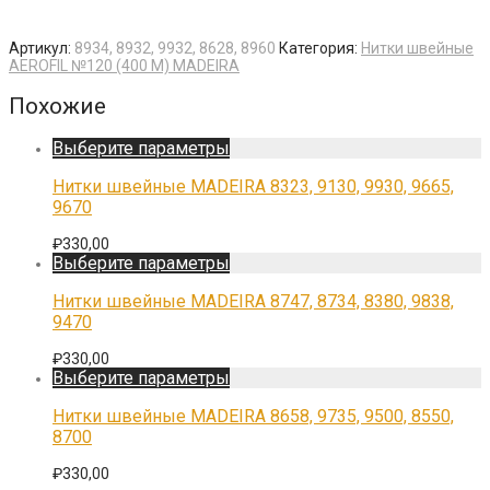
Артикул:
8934, 8932, 9932, 8628, 8960
Категория:
Нитки швейные
AEROFIL №120 (400 М) MADEIRA
Похожие
Этот
Выберите параметры
товар
имеет
Нитки швейные MADEIRA 8323, 9130, 9930, 9665,
несколько
9670
вариаций.
Опции
₽
330,00
можно
Этот
Выберите параметры
выбрать
товар
на
имеет
Нитки швейные MADEIRA 8747, 8734, 8380, 9838,
странице
несколько
9470
товара.
вариаций.
Опции
₽
330,00
можно
Этот
Выберите параметры
выбрать
товар
на
имеет
Нитки швейные MADEIRA 8658, 9735, 9500, 8550,
странице
несколько
8700
товара.
вариаций.
Опции
₽
330,00
можно