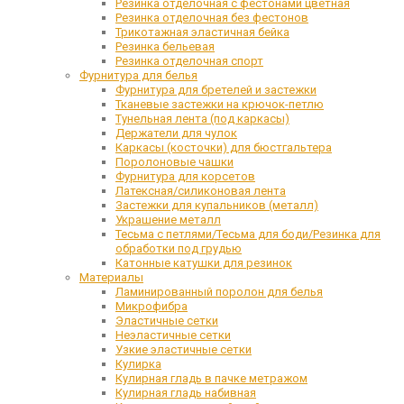
Резинка отделочная с фестонами цветная
Резинка отделочная без фестонов
Трикотажная эластичная бейка
Резинка бельевая
Резинка отделочная спорт
Фурнитура для белья
Фурнитура для бретелей и застежки
Тканевые застежки на крючок-петлю
Тунельная лента (под каркасы)
Держатели для чулок
Каркасы (косточки) для бюстгальтера
Поролоновые чашки
Фурнитура для корсетов
Латексная/силиконовая лента
Застежки для купальников (металл)
Украшение металл
Тесьма с петлями/Тесьма для боди/Резинка для
обработки под грудью
Катонные катушки для резинок
Материалы
Ламинированный поролон для белья
Микрофибра
Эластичные сетки
Неэластичные сетки
Узкие эластичные сетки
Кулирка
Кулирная гладь в пачке метражом
Кулирная гладь набивная