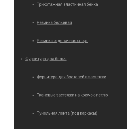
Трикотажная эластичная бейка
Резинка бельевая
Резинка отделочная спорт
Фурнитура для белья
Фурнитура для бретелей и застежки
Тканевые застежки на крючок-петлю
Тунельная лента (под каркасы)