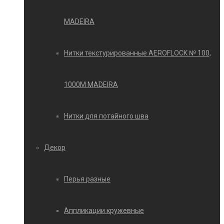
MADEIRA
Нитки текстурированные AEROFLOCK № 100,
1000М MADEIRA
Нитки для потайного шва
Декор
Перья разные
Аппликации кружевные