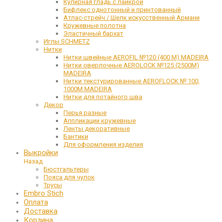
Кулирная гладь с лайкрой
Бифлекс однотонный и принтованный
Атлас-стрейч / Шелк искусственный Армани
Кружевные полотна
Эластичный бархат
Иглы SCHMETZ
Нитки
Нитки швейные AEROFIL №120 (400 М) MADEIRA
Нитки оверлочные AEROLOCK №125 (2500М)
MADEIRA
Нитки текстурированные AEROFLOCK № 100,
1000М MADEIRA
Нитки для потайного шва
Декор
Перья разные
Аппликации кружевные
Ленты декоративные
Бантики
Для оформления изделия
Выкройки
Назад
Бюстгальтеры
Пояса для чулок
Трусы
Embro Stich
Оплата
Доставка
Корзина