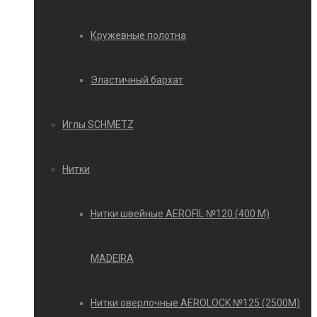
Кружевные полотна
Эластичный бархат
Иглы SCHMETZ
Нитки
Нитки швейные AEROFIL №120 (400 М)
MADEIRA
Нитки оверлочные AEROLOCK №125 (2500М)