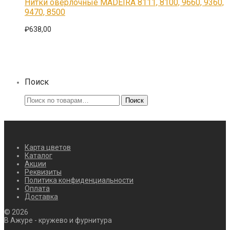
Нитки оверлочные MADEIRA 8111, 8100, 9660, 9360,
странице
несколько
9470, 8500
товара.
вариаций.
Опции
₽
638,00
можно
выбрать
на
странице
товара.
Поиск
Искать:
Поиск
Карта цветов
Каталог
Акции
Реквизиты
Политика конфиденциальности
Оплата
Доставка
©
2026
В Ажуре - кружево и фурнитура