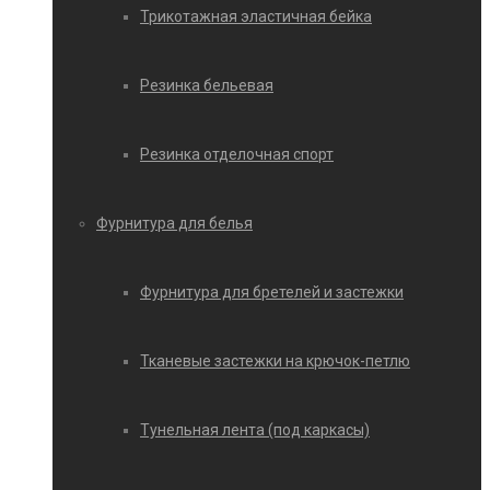
Трикотажная эластичная бейка
Резинка бельевая
Резинка отделочная спорт
Фурнитура для белья
Фурнитура для бретелей и застежки
Тканевые застежки на крючок-петлю
Тунельная лента (под каркасы)