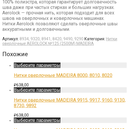
100% полиэстра, которая гарантирует долговечность
шва даже при частых стирках и больших нагрузках.
Aerolock — прочная нить, которая подходит для всех
швов на оверлочных и коверлочных машинах.
Нитки Aerolock позволяют сделать оверлочные швы
аккуратными и долговечными.
Артикул:
8934, 9320, 8941, 8420, 9490, 9290
Категория:
Нитки
оверлочные AEROLOCK №125 (2500М) MADEIRA
Похожие
Этот
Выберите параметры
товар
имеет
Нитки оверлочные MADEIRA 8000, 8010, 8020
несколько
вариаций.
₽
638,00
Опции
Этот
Выберите параметры
можно
товар
выбрать
имеет
Нитки оверлочные MADEIRA 9915, 9917, 9160, 9130,
на
несколько
8730, 9892
странице
вариаций.
товара.
Опции
₽
638,00
можно
Этот
Выберите параметры
выбрать
товар
на
имеет