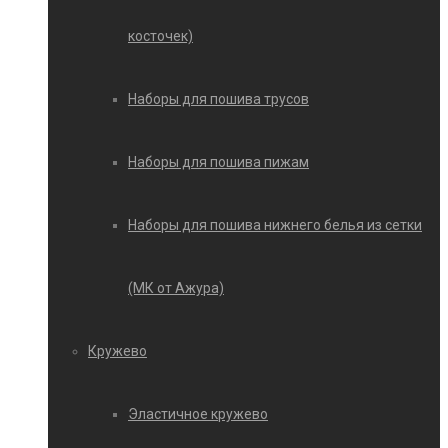
косточек)
Наборы для пошива трусов
Наборы для пошива пижам
Наборы для пошива нижнего белья из сетки
(МК от Ажура)
Кружево
Эластичное кружево