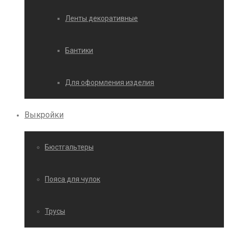
Ленты декоративные
Бантики
Для оформления изделия
Выкройки
Бюстгальтеры
Пояса для чулок
Трусы