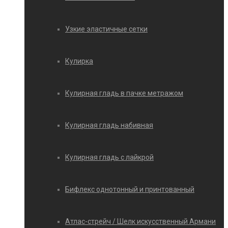
Узкие эластичные сетки
Кулирка
Кулирная гладь в пачке метражом
Кулирная гладь набивная
Кулирная гладь с лайкрой
Бифлекс однотонный и принтованный
Атлас-стрейч / Шелк искусственный Армани