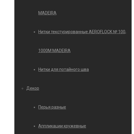
MADEIRA
Нитки текстурированные AEROFLOCK № 100,
1000М MADEIRA
Нитки для потайного шва
Декор
Перья разные
Аппликации кружевные