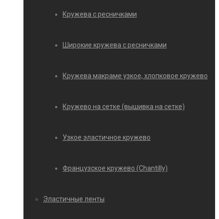
Кружева с ресничками
Широкие кружева с ресничками
Кружева макраме узкое, хлопковое кружево
Кружево на сетке (вышивка на сетке)
Узкое эластичное кружево
Французское кружево (Chantilly)
Эластичные ленты