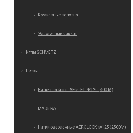
Кружевные полотна
Эластичный бархат
Иглы SCHMETZ
Нитки
Нитки швейные AEROFIL №120 (400 М)
MADEIRA
Нитки оверлочные AEROLOCK №125 (2500М)