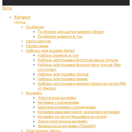
Вход
Каталог
Назад
Подборки
Подборки для шитья нижнего белья
Подборки резинок в тон
Карта цветов
Распродажа
Наборы для пошива белья
Наборы резинок в тон
Наборы для пошива бюстгальтера и трусов
Наборы для пошива браллетов и трусов (без
косточек)
Наборы для пошива трусов
Наборы для пошива пижам
Наборы для пошива нижнего белья из сетки (МК
от Ажура)
Кружево
Эластичное кружево
Кружева с ресничками
Широкие кружева с ресничками
Кружева макраме узкое, хлопковое кружево
Кружево на сетке (вышивка на сетке)
Узкое эластичное кружево
Французское кружево (Chantilly)
Эластичные ленты