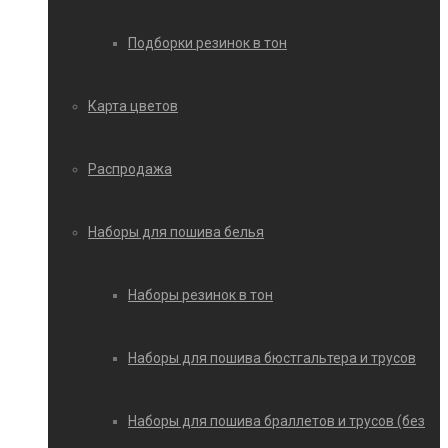
Подборки резинок в тон
Карта цветов
Распродажа
Наборы для пошива белья
Наборы резинок в тон
Наборы для пошива бюстгальтера и трусов
Наборы для пошива браллетов и трусов (без