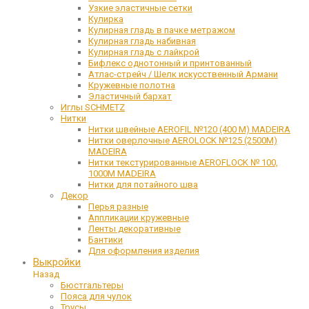
Узкие эластичные сетки
Кулирка
Кулирная гладь в пачке метражом
Кулирная гладь набивная
Кулирная гладь с лайкрой
Бифлекс однотонный и принтованный
Атлас-стрейч / Шелк искусственный Армани
Кружевные полотна
Эластичный бархат
Иглы SCHMETZ
Нитки
Нитки швейные AEROFIL №120 (400 М) MADEIRA
Нитки оверлочные AEROLOCK №125 (2500М)
MADEIRA
Нитки текстурированные AEROFLOCK № 100,
1000М MADEIRA
Нитки для потайного шва
Декор
Перья разные
Аппликации кружевные
Ленты декоративные
Бантики
Для оформления изделия
Выкройки
Назад
Бюстгальтеры
Пояса для чулок
Трусы