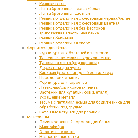
Резинки в тон
Лента бретельная черная/белая
Лента бретельная цветная
Резинка отделочная с фестонами черная/белая
Резинка отделочная с фестонами цветная
Резинка отделочная без фестонов
Трикотажная эластичная бейка
Резинка бельевая
Резинка отделочная спорт
Фурнитура для белья
Фурнитура для бретелей и застежки
Тканевые застежки на крючок-петлю
Тунельная лента (под каркасы)
Держатели для чулок
Каркасы (косточки) для бюстгальтера
Поролоновые чашки
Фурнитура для корсетов
Латексная/силиконовая лента
Застежки для купальников (металл)
Украшение металл
Тесьма с петлями/Тесьма для боди/Резинка для
обработки под грудью
Катонные катушки для резинок
Материалы
Ламинированный поролон для белья
Микрофибра
Эластичные сетки
Неэластичные сетки