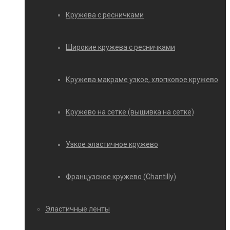
Кружева с ресничками
Широкие кружева с ресничками
Кружева макраме узкое, хлопковое кружево
Кружево на сетке (вышивка на сетке)
Узкое эластичное кружево
Французское кружево (Chantilly)
Эластичные ленты