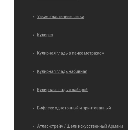
Узкие эластичные сетки
Кулирка
Кулирная гладь в пачке метражом
Кулирная гладь набивная
Кулирная гладь с лайкрой
Бифлекс однотонный и принтованный
Атлас-стрейч / Шелк искусственный Армани