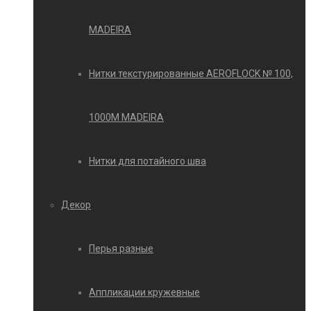
MADEIRA
Нитки текстурированные AEROFLOCK № 100,
1000М MADEIRA
Нитки для потайного шва
Декор
Перья разные
Аппликации кружевные