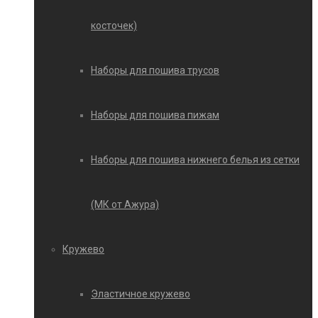
косточек)
Наборы для пошива трусов
Наборы для пошива пижам
Наборы для пошива нижнего белья из сетки
(МК от Ажура)
Кружево
Эластичное кружево