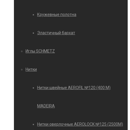
Кружевные полотна
Эластичный бархат
Иглы SCHMETZ
Нитки
Нитки швейные AEROFIL №120 (400 М)
MADEIRA
Нитки оверлочные AEROLOCK №125 (2500М)