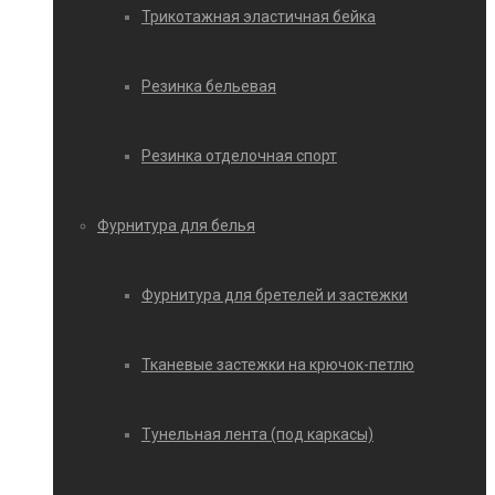
Трикотажная эластичная бейка
Резинка бельевая
Резинка отделочная спорт
Фурнитура для белья
Фурнитура для бретелей и застежки
Тканевые застежки на крючок-петлю
Тунельная лента (под каркасы)