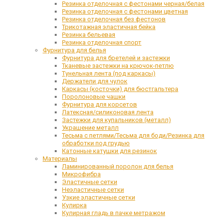
Резинка отделочная с фестонами черная/белая
Резинка отделочная с фестонами цветная
Резинка отделочная без фестонов
Трикотажная эластичная бейка
Резинка бельевая
Резинка отделочная спорт
Фурнитура для белья
Фурнитура для бретелей и застежки
Тканевые застежки на крючок-петлю
Тунельная лента (под каркасы)
Держатели для чулок
Каркасы (косточки) для бюстгальтера
Поролоновые чашки
Фурнитура для корсетов
Латексная/силиконовая лента
Застежки для купальников (металл)
Украшение металл
Тесьма с петлями/Тесьма для боди/Резинка для
обработки под грудью
Катонные катушки для резинок
Материалы
Ламинированный поролон для белья
Микрофибра
Эластичные сетки
Неэластичные сетки
Узкие эластичные сетки
Кулирка
Кулирная гладь в пачке метражом