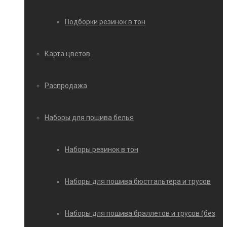
Подборки резинок в тон
Карта цветов
Распродажа
Наборы для пошива белья
Наборы резинок в тон
Наборы для пошива бюстгальтера и трусов
Наборы для пошива браллетов и трусов (без