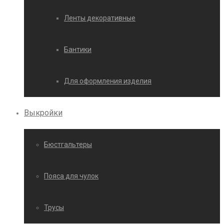
Ленты декоративные
Бантики
Для оформления изделия
Выкройки
Бюстгальтеры
Пояса для чулок
Трусы