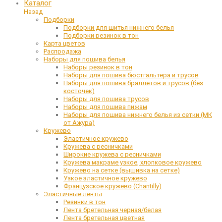
Каталог
Назад
Подборки
Подборки для шитья нижнего белья
Подборки резинок в тон
Карта цветов
Распродажа
Наборы для пошива белья
Наборы резинок в тон
Наборы для пошива бюстгальтера и трусов
Наборы для пошива браллетов и трусов (без
косточек)
Наборы для пошива трусов
Наборы для пошива пижам
Наборы для пошива нижнего белья из сетки (МК
от Ажура)
Кружево
Эластичное кружево
Кружева с ресничками
Широкие кружева с ресничками
Кружева макраме узкое, хлопковое кружево
Кружево на сетке (вышивка на сетке)
Узкое эластичное кружево
Французское кружево (Chantilly)
Эластичные ленты
Резинки в тон
Лента бретельная черная/белая
Лента бретельная цветная