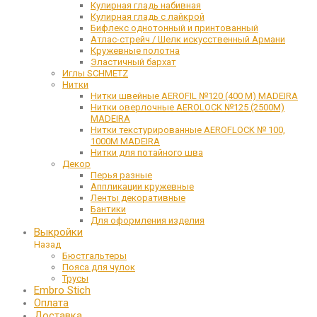
Кулирная гладь набивная
Кулирная гладь с лайкрой
Бифлекс однотонный и принтованный
Атлас-стрейч / Шелк искусственный Армани
Кружевные полотна
Эластичный бархат
Иглы SCHMETZ
Нитки
Нитки швейные AEROFIL №120 (400 М) MADEIRA
Нитки оверлочные AEROLOCK №125 (2500М)
MADEIRA
Нитки текстурированные AEROFLOCK № 100,
1000М MADEIRA
Нитки для потайного шва
Декор
Перья разные
Аппликации кружевные
Ленты декоративные
Бантики
Для оформления изделия
Выкройки
Назад
Бюстгальтеры
Пояса для чулок
Трусы
Embro Stich
Оплата
Доставка