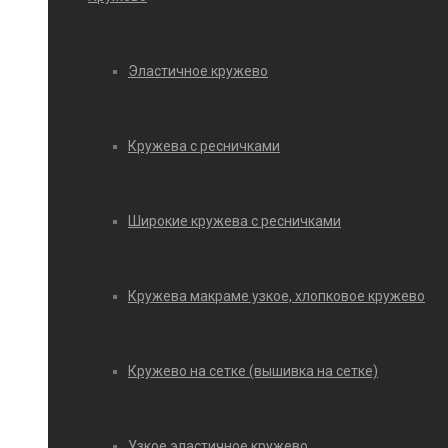
Эластичное кружево
Кружева с ресничками
Широкие кружева с ресничками
Кружева макраме узкое, хлопковое кружево
Кружево на сетке (вышивка на сетке)
Узкое эластичное кружево