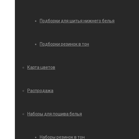
Подборки для шитья нижнего белья
Подборки резинок в тон
Карта цветов
Распродажа
Наборы для пошива белья
Наборы резинок в тон