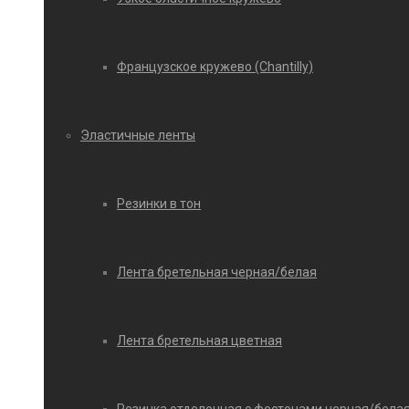
Французское кружево (Chantilly)
Эластичные ленты
Резинки в тон
Лента бретельная черная/белая
Лента бретельная цветная