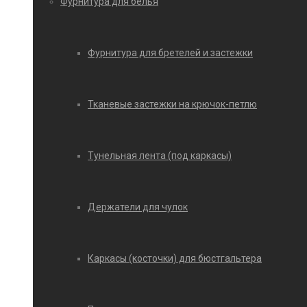
Фурнитура для белья
Фурнитура для бретелей и застежки
Тканевые застежки на крючок-петлю
Тунельная лента (под каркасы)
Держатели для чулок
Каркасы (косточки) для бюстгальтера