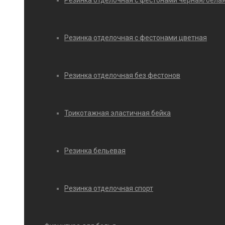
Резинка отделочная с фестонами черная/бела
Резинка отделочная с фестонами цветная
Резинка отделочная без фестонов
Трикотажная эластичная бейка
Резинка бельевая
Резинка отделочная спорт