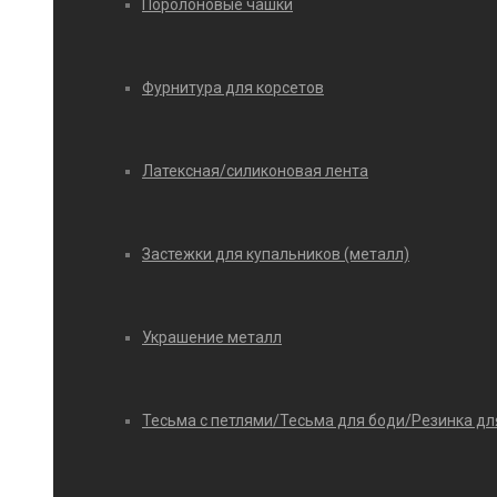
Поролоновые чашки
Фурнитура для корсетов
Латексная/силиконовая лента
Застежки для купальников (металл)
Украшение металл
Тесьма с петлями/Тесьма для боди/Резинка дл