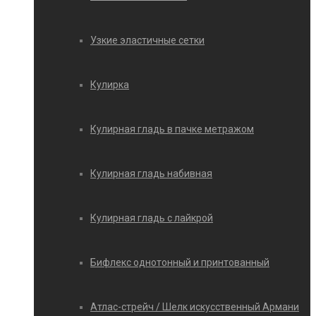
Узкие эластичные сетки
Кулирка
Кулирная гладь в пачке метражом
Кулирная гладь набивная
Кулирная гладь с лайкрой
Бифлекс однотонный и принтованный
Атлас-стрейч / Шелк искусственный Армани