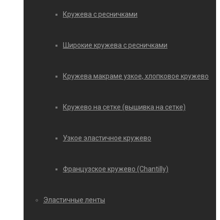
Кружева с ресничками
Широкие кружева с ресничками
Кружева макраме узкое, хлопковое кружево
Кружево на сетке (вышивка на сетке)
Узкое эластичное кружево
Французское кружево (Chantilly)
Эластичные ленты