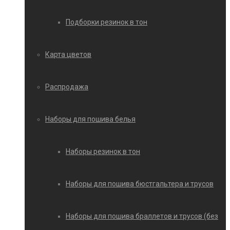
Подборки резинок в тон
Карта цветов
Распродажа
Наборы для пошива белья
Наборы резинок в тон
Наборы для пошива бюстгальтера и трусов
Наборы для пошива браллетов и трусов (без