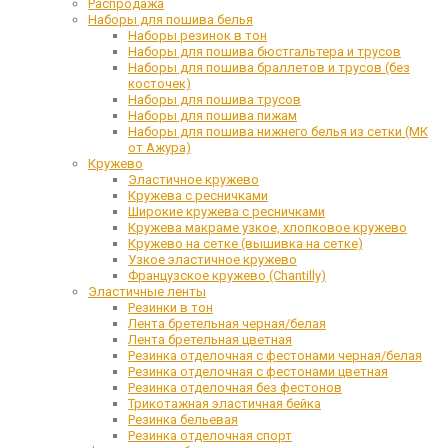
Распродажа
Наборы для пошива белья
Наборы резинок в тон
Наборы для пошива бюстгальтера и трусов
Наборы для пошива браллетов и трусов (без
косточек)
Наборы для пошива трусов
Наборы для пошива пижам
Наборы для пошива нижнего белья из сетки (МК
от Ажура)
Кружево
Эластичное кружево
Кружева с ресничками
Широкие кружева с ресничками
Кружева макраме узкое, хлопковое кружево
Кружево на сетке (вышивка на сетке)
Узкое эластичное кружево
Французское кружево (Chantilly)
Эластичные ленты
Резинки в тон
Лента бретельная черная/белая
Лента бретельная цветная
Резинка отделочная с фестонами черная/белая
Резинка отделочная с фестонами цветная
Резинка отделочная без фестонов
Трикотажная эластичная бейка
Резинка бельевая
Резинка отделочная спорт