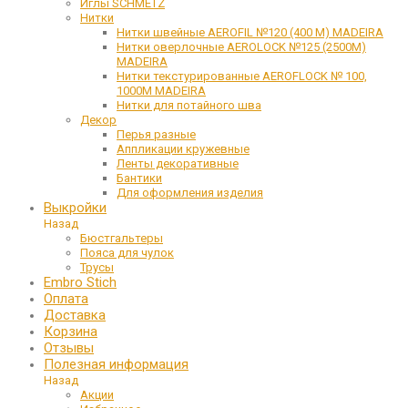
Иглы SCHMETZ
Нитки
Нитки швейные AEROFIL №120 (400 М) MADEIRA
Нитки оверлочные AEROLOCK №125 (2500М)
MADEIRA
Нитки текстурированные AEROFLOCK № 100,
1000М MADEIRA
Нитки для потайного шва
Декор
Перья разные
Аппликации кружевные
Ленты декоративные
Бантики
Для оформления изделия
Выкройки
Назад
Бюстгальтеры
Пояса для чулок
Трусы
Embro Stich
Оплата
Доставка
Корзина
Отзывы
Полезная информация
Назад
Акции