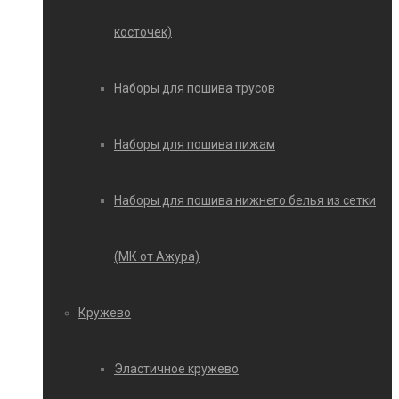
косточек)
Наборы для пошива трусов
Наборы для пошива пижам
Наборы для пошива нижнего белья из сетки
(МК от Ажура)
Кружево
Эластичное кружево