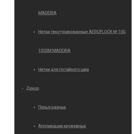
MADEIRA
Нитки текстурированные AEROFLOCK № 100,
1000М MADEIRA
Нитки для потайного шва
Декор
Перья разные
Аппликации кружевные