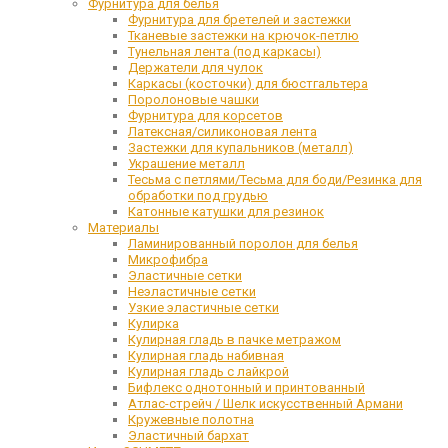
Фурнитура для белья
Фурнитура для бретелей и застежки
Тканевые застежки на крючок-петлю
Тунельная лента (под каркасы)
Держатели для чулок
Каркасы (косточки) для бюстгальтера
Поролоновые чашки
Фурнитура для корсетов
Латексная/силиконовая лента
Застежки для купальников (металл)
Украшение металл
Тесьма с петлями/Тесьма для боди/Резинка для
обработки под грудью
Катонные катушки для резинок
Материалы
Ламинированный поролон для белья
Микрофибра
Эластичные сетки
Неэластичные сетки
Узкие эластичные сетки
Кулирка
Кулирная гладь в пачке метражом
Кулирная гладь набивная
Кулирная гладь с лайкрой
Бифлекс однотонный и принтованный
Атлас-стрейч / Шелк искусственный Армани
Кружевные полотна
Эластичный бархат