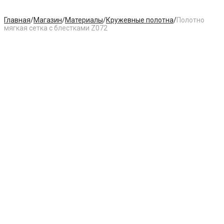
Главная
/
Магазин
/
Материалы
/
Кружевные полотна
/
Полотно
мягкая сетка с блестками Z072