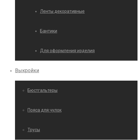
Ленты декоративные
Бантики
Для оформления изделия
Выкройки
Бюстгальтеры
Пояса для чулок
Трусы