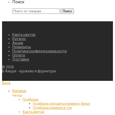
Поиск
Искать:
Поиск
Карта цветов
Каталог
Акции
Реквизиты
Политика конфиденциальности
Оплата
Доставка
©
2026
В Ажуре - кружево и фурнитура
Вход
Каталог
Назад
Подборки
Подборки для шитья нижнего белья
Подборки резинок в тон
Карта цветов