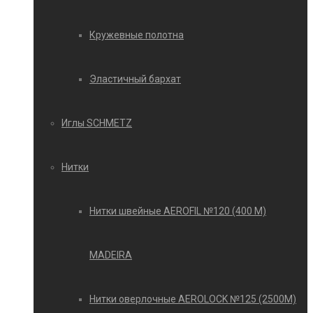
Кружевные полотна
Эластичный бархат
Иглы SCHMETZ
Нитки
Нитки швейные AEROFIL №120 (400 М)
MADEIRA
Нитки оверлочные AEROLOCK №125 (2500М)