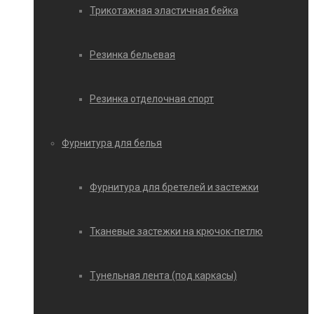
Трикотажная эластичная бейка
Резинка бельевая
Резинка отделочная спорт
Фурнитура для белья
Фурнитура для бретелей и застежки
Тканевые застежки на крючок-петлю
Тунельная лента (под каркасы)