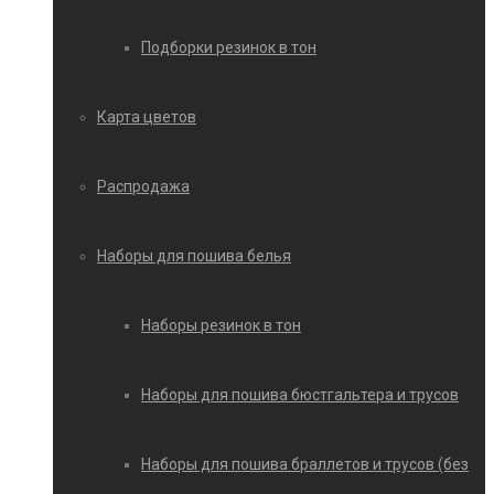
Подборки резинок в тон
Карта цветов
Распродажа
Наборы для пошива белья
Наборы резинок в тон
Наборы для пошива бюстгальтера и трусов
Наборы для пошива браллетов и трусов (без