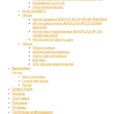
Кружевные полотна
Эластичный бархат
Иглы SCHMETZ
Нитки
Нитки швейные AEROFIL №120 (400 М) MADEIRA
Нитки оверлочные AEROLOCK №125 (2500М)
MADEIRA
Нитки текстурированные AEROFLOCK № 100,
1000М MADEIRA
Нитки для потайного шва
Декор
Перья разные
Аппликации кружевные
Ленты декоративные
Бантики
Для оформления изделия
Выкройки
Назад
Бюстгальтеры
Пояса для чулок
Трусы
Embro Stich
Оплата
Доставка
Корзина
Отзывы
Полезная информация