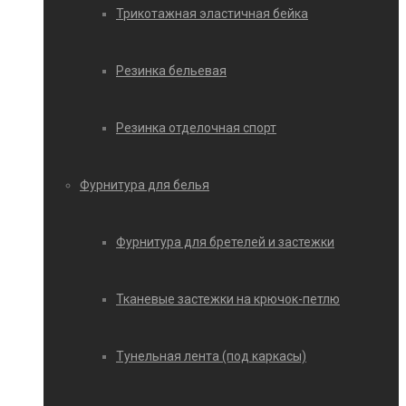
Трикотажная эластичная бейка
Резинка бельевая
Резинка отделочная спорт
Фурнитура для белья
Фурнитура для бретелей и застежки
Тканевые застежки на крючок-петлю
Тунельная лента (под каркасы)