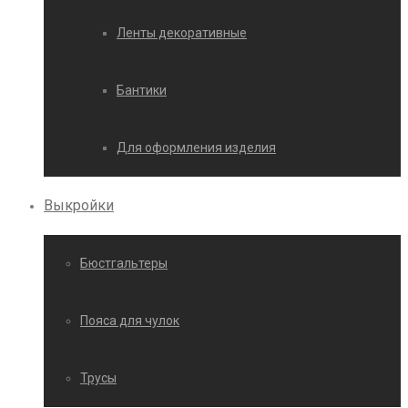
Ленты декоративные
Бантики
Для оформления изделия
Выкройки
Бюстгальтеры
Пояса для чулок
Трусы