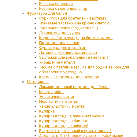
Резинка бельевая
Резинка отделочная спорт
Фурнитура для белья
Фурнитура для бретелей и застежки
Тканевые застежки на крючок-петлю
Тунельная лента (под каркасы)
Держатели для чулок
Каркасы (косточки) для бюстгальтера
Поролоновые чашки
Фурнитура для корсетов
Латексная/силиконовая лента
Застежки для купальников (металл)
Украшение металл
Тесьма с петлями/Тесьма для боди/Резинка для
обработки под грудью
Катонные катушки для резинок
Материалы
Ламинированный поролон для белья
Микрофибра
Эластичные сетки
Неэластичные сетки
Узкие эластичные сетки
Кулирка
Кулирная гладь в пачке метражом
Кулирная гладь набивная
Кулирная гладь с лайкрой
Бифлекс однотонный и принтованный
Атлас-стрейч / Шелк искусственный Армани