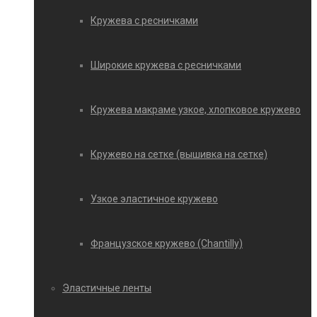
Кружева с ресничками
Широкие кружева с ресничками
Кружева макраме узкое, хлопковое кружево
Кружево на сетке (вышивка на сетке)
Узкое эластичное кружево
Французское кружево (Chantilly)
Эластичные ленты