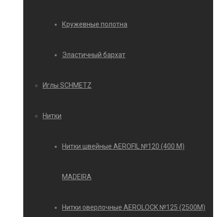
Кружевные полотна
Эластичный бархат
Иглы SCHMETZ
Нитки
Нитки швейные AEROFIL №120 (400 М)
MADEIRA
Нитки оверлочные AEROLOCK №125 (2500М)