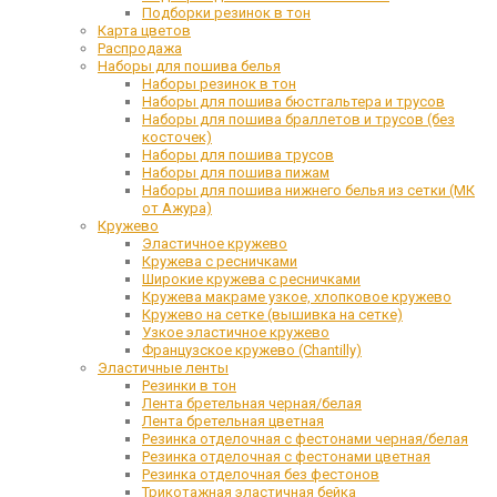
Подборки резинок в тон
Карта цветов
Распродажа
Наборы для пошива белья
Наборы резинок в тон
Наборы для пошива бюстгальтера и трусов
Наборы для пошива браллетов и трусов (без
косточек)
Наборы для пошива трусов
Наборы для пошива пижам
Наборы для пошива нижнего белья из сетки (МК
от Ажура)
Кружево
Эластичное кружево
Кружева с ресничками
Широкие кружева с ресничками
Кружева макраме узкое, хлопковое кружево
Кружево на сетке (вышивка на сетке)
Узкое эластичное кружево
Французское кружево (Chantilly)
Эластичные ленты
Резинки в тон
Лента бретельная черная/белая
Лента бретельная цветная
Резинка отделочная с фестонами черная/белая
Резинка отделочная с фестонами цветная
Резинка отделочная без фестонов
Трикотажная эластичная бейка