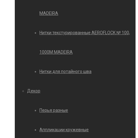
MADEIRA
Нитки текстурированные AEROFLOCK № 100,
1000М MADEIRA
Нитки для потайного шва
Декор
Перья разные
Аппликации кружевные