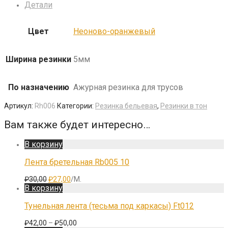
Детали
Цвет
Неоново-оранжевый
Ширина резинки
5мм
По назначению
Ажурная резинка для трусов
Артикул:
Rh006
Категории:
Резинка бельевая
,
Резинки в тон
Вам также будет интересно…
В корзину
Лента бретельная Rb005 10
Первоначальная
Текущая
₽
30,00
₽
27,00
/М.
цена
цена:
В корзину
составляла
₽27,00.
₽30,00.
Тунельная лента (тесьма под каркасы) Ft012
₽
42,00
–
₽
50,00