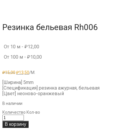
Резинка бельевая Rh006
От 10 м -
₽
12,00
От 100 м -
₽
10,00
Первоначальная
Текущая
₽
15,00
₽
13,50
/М.
цена
цена:
составляла
₽13,50.
[Ширина] 5mm
₽15,00.
[Спецификация] резинка ажурная, бельевая
[Цвет] неоново-оранжевый
В наличии
Количество
Кол-во
В корзину