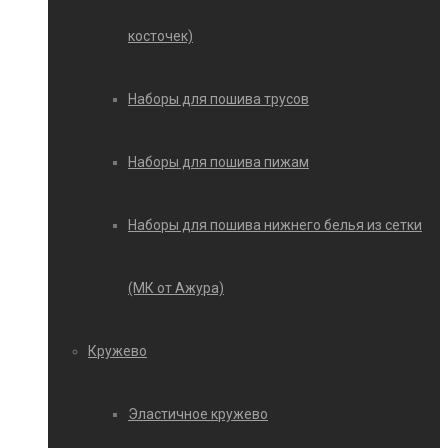
косточек)
Наборы для пошива трусов
Наборы для пошива пижам
Наборы для пошива нижнего белья из сетки
(МК от Ажура)
Кружево
Эластичное кружево