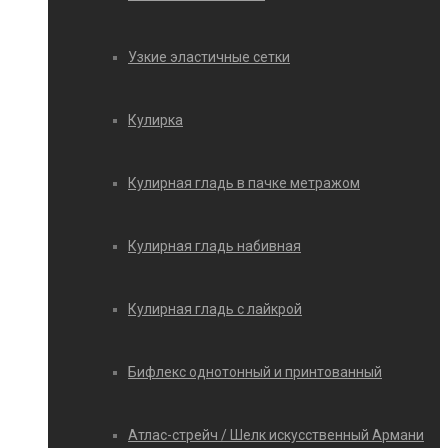
Узкие эластичные сетки
Кулирка
Кулирная гладь в пачке метражом
Кулирная гладь набивная
Кулирная гладь с лайкрой
Бифлекс однотонный и принтованный
Атлас-стрейч / Шелк искусственный Армани