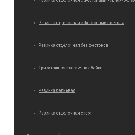
Резинка отделочная с фестонами черная/бела
Резинка отделочная с фестонами цветная
Резинка отделочная без фестонов
Трикотажная эластичная бейка
Резинка бельевая
Резинка отделочная спорт