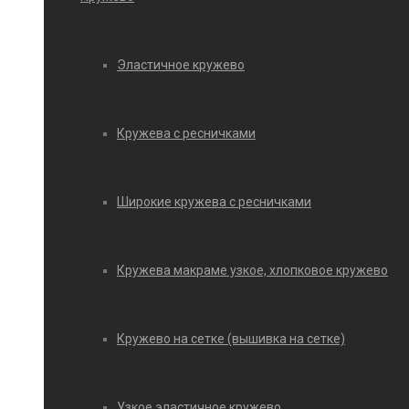
Эластичное кружево
Кружева с ресничками
Широкие кружева с ресничками
Кружева макраме узкое, хлопковое кружево
Кружево на сетке (вышивка на сетке)
Узкое эластичное кружево