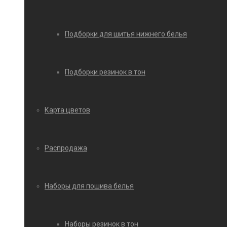
Подборки для шитья нижнего белья
Подборки резинок в тон
Карта цветов
Распродажа
Наборы для пошива белья
Наборы резинок в тон