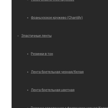
Французское кружево (Chantilly)
Эластичные ленты
Резинки в тон
Лента бретельная черная/белая
Лента бретельная цветная