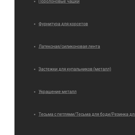
Поролоновые чашки
Фурнитура для корсетов
Латексная/силиконовая лента
Застежки для купальников (металл)
Украшение металл
Тесьма с петлями/Тесьма для боди/Резинка дл