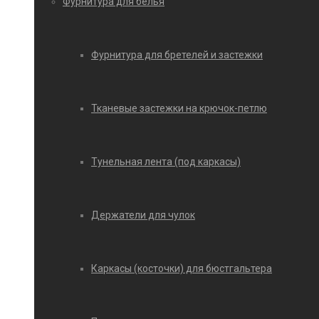
Фурнитура для белья
Фурнитура для бретелей и застежки
Тканевые застежки на крючок-петлю
Тунельная лента (под каркасы)
Держатели для чулок
Каркасы (косточки) для бюстгальтера