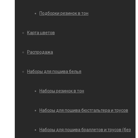
Подборки резинок в тон
Карта цветов
Распродажа
Наборы для пошива белья
Наборы резинок в тон
Наборы для пошива бюстгальтера и трусов
Наборы для пошива браллетов и трусов (без