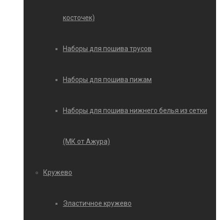
косточек)
Наборы для пошива трусов
Наборы для пошива пижам
Наборы для пошива нижнего белья из сетки
(МК от Ажура)
Кружево
Эластичное кружево