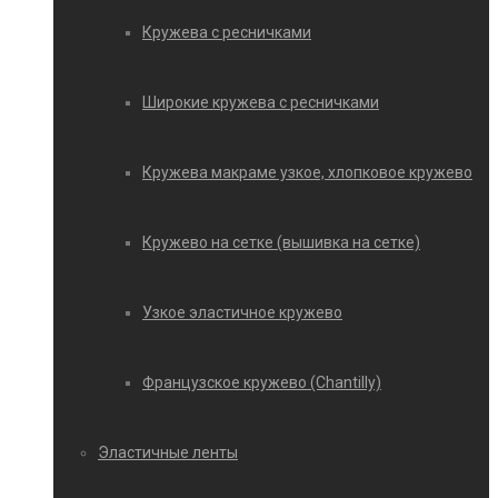
Кружева с ресничками
Широкие кружева с ресничками
Кружева макраме узкое, хлопковое кружево
Кружево на сетке (вышивка на сетке)
Узкое эластичное кружево
Французское кружево (Chantilly)
Эластичные ленты