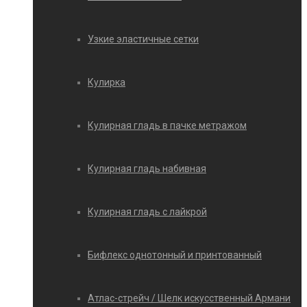
Узкие эластичные сетки
Кулирка
Кулирная гладь в пачке метражом
Кулирная гладь набивная
Кулирная гладь с лайкрой
Бифлекс однотонный и принтованный
Атлас-стрейч / Шелк искусственный Армани