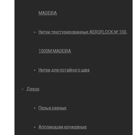
MADEIRA
Нитки текстурированные AEROFLOCK № 100,
1000М MADEIRA
Нитки для потайного шва
Декор
Перья разные
Аппликации кружевные