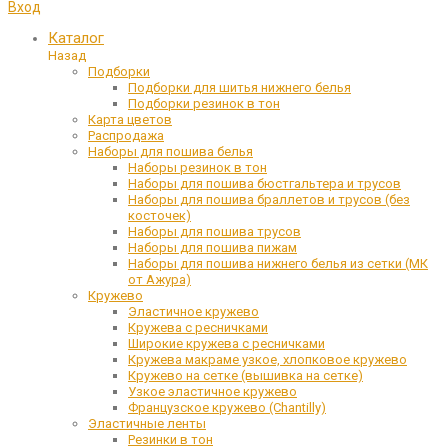
Вход
Каталог
Назад
Подборки
Подборки для шитья нижнего белья
Подборки резинок в тон
Карта цветов
Распродажа
Наборы для пошива белья
Наборы резинок в тон
Наборы для пошива бюстгальтера и трусов
Наборы для пошива браллетов и трусов (без
косточек)
Наборы для пошива трусов
Наборы для пошива пижам
Наборы для пошива нижнего белья из сетки (МК
от Ажура)
Кружево
Эластичное кружево
Кружева с ресничками
Широкие кружева с ресничками
Кружева макраме узкое, хлопковое кружево
Кружево на сетке (вышивка на сетке)
Узкое эластичное кружево
Французское кружево (Chantilly)
Эластичные ленты
Резинки в тон