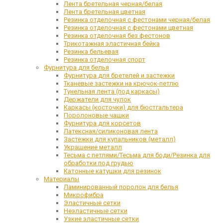
Лента бретельная черная/белая
Лента бретельная цветная
Резинка отделочная с фестонами черная/белая
Резинка отделочная с фестонами цветная
Резинка отделочная без фестонов
Трикотажная эластичная бейка
Резинка бельевая
Резинка отделочная спорт
Фурнитура для белья
Фурнитура для бретелей и застежки
Тканевые застежки на крючок-петлю
Тунельная лента (под каркасы)
Держатели для чулок
Каркасы (косточки) для бюстгальтера
Поролоновые чашки
Фурнитура для корсетов
Латексная/силиконовая лента
Застежки для купальников (металл)
Украшение металл
Тесьма с петлями/Тесьма для боди/Резинка для
обработки под грудью
Катонные катушки для резинок
Материалы
Ламинированный поролон для белья
Микрофибра
Эластичные сетки
Неэластичные сетки
Узкие эластичные сетки