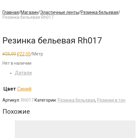
Главная
/
Магазин
/
Эластичные ленты
/
Резинка бельевая
/
Резинка бельевая Rh017
Резинка бельевая Rh017
Первоначальная
Текущая
₽
25,00
₽
22,50
/Метр
цена
цена:
Нет в наличии
составляла
₽22,50.
₽25,00.
Детали
Цвет
Синий
Артикул:
Rh017
Категории:
Резинка бельевая
,
Резинки в тон
Похожие