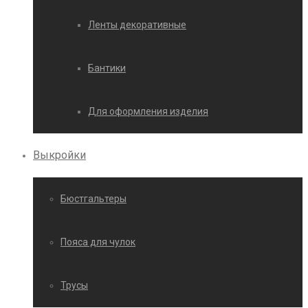
Ленты декоративные
Бантики
Для оформления изделия
Выкройки
Бюстгальтеры
Пояса для чулок
Трусы