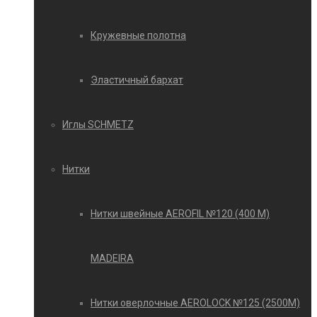
Кружевные полотна
Эластичный бархат
Иглы SCHMETZ
Нитки
Нитки швейные AEROFIL №120 (400 М)
MADEIRA
Нитки оверлочные AEROLOCK №125 (2500М)