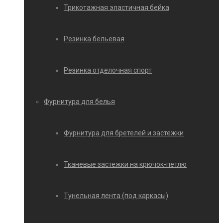
Трикотажная эластичная бейка
Резинка бельевая
Резинка отделочная спорт
Фурнитура для белья
Фурнитура для бретелей и застежки
Тканевые застежки на крючок-петлю
Тунельная лента (под каркасы)