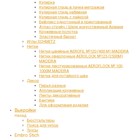
Кулирка
Кулирная гладь в пачке метражом
Кулирная гладь набивная
Кулирная гладь с лайкрой
Бифлекс однотонный и принтованный
Атлас-стрейч / Шелк искусственный Армани
Кружевные полотна
Эластичный бархат
Иглы SCHMETZ
Нитки
Нитки швейные AEROFIL №120 (400 М) MADEIRA
Нитки оверлочные AEROLOCK №125 (2500М)
MADEIRA
Нитки текстурированные AEROFLOCK № 100,
1000М MADEIRA
Нитки для потайного шва
Декор
Перья разные
Аппликации кружевные
Ленты декоративные
Бантики
Для оформления изделия
Выкройки
Назад
Бюстгальтеры
Пояса для чулок
Трусы
Embro Stich