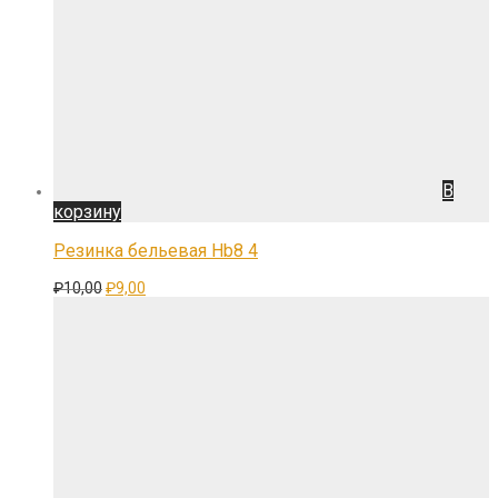
В
корзину
Резинка бельевая Hb8 4
Первоначальная
Текущая
₽
10,00
₽
9,00
цена
цена:
составляла
₽9,00.
₽10,00.