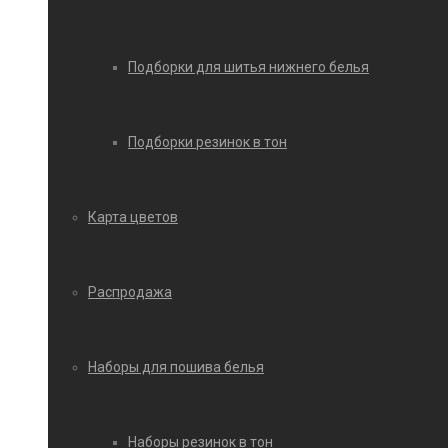
Подборки для шитья нижнего белья
Подборки резинок в тон
Карта цветов
Распродажа
Наборы для пошива белья
Наборы резинок в тон