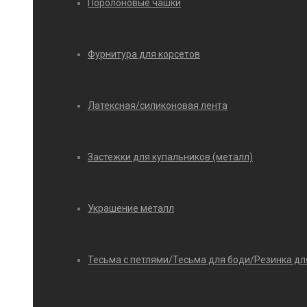
Поролоновые чашки
Фурнитура для корсетов
Латексная/силиконовая лента
Застежки для купальников (металл)
Украшение металл
Тесьма с петлями/Тесьма для боди/Резинка дл