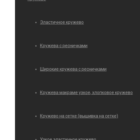
Эластичное кружево
Кружева с ресничками
Широкие кружева с ресничками
Кружева макраме узкое, хлопковое кружево
Кружево на сетке (вышивка на сетке)
Узкое эластичное кружево