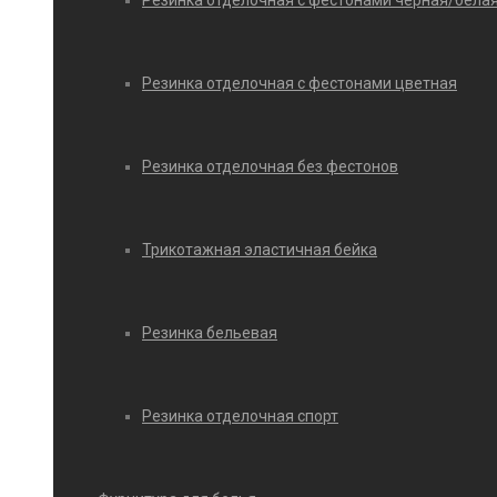
Резинка отделочная с фестонами черная/бела
Резинка отделочная с фестонами цветная
Резинка отделочная без фестонов
Трикотажная эластичная бейка
Резинка бельевая
Резинка отделочная спорт