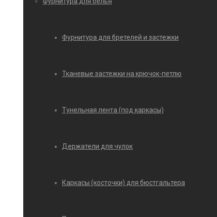
Фурнитура для белья
Фурнитура для бретелей и застежки
Тканевые застежки на крючок-петлю
Тунельная лента (под каркасы)
Держатели для чулок
Каркасы (косточки) для бюстгальтера