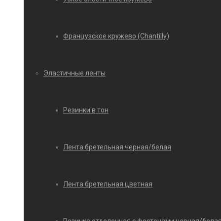
Французское кружево (Chantilly)
Эластичные ленты
Резинки в тон
Лента бретельная черная/белая
Лента бретельная цветная