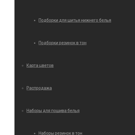
Подборки для шитья нижнего белья
Подборки резинок в тон
Карта цветов
Распродажа
Наборы для пошива белья
Наборы резинок в тон