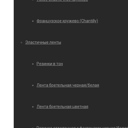
Французское кружево (Chantilly)
Эластичные ленты
Резинки в тон
Лента бретельная черная/белая
Лента бретельная цветная