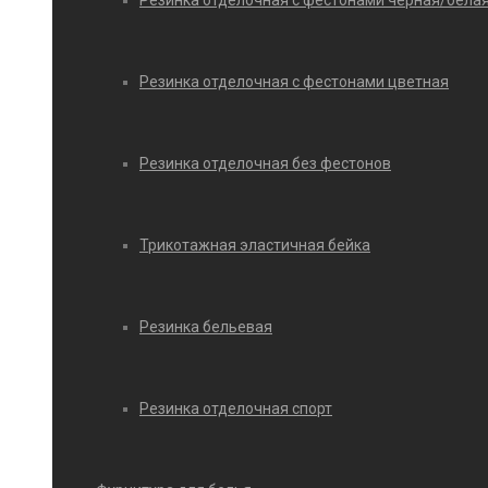
Резинка отделочная с фестонами черная/бела
Резинка отделочная с фестонами цветная
Резинка отделочная без фестонов
Трикотажная эластичная бейка
Резинка бельевая
Резинка отделочная спорт