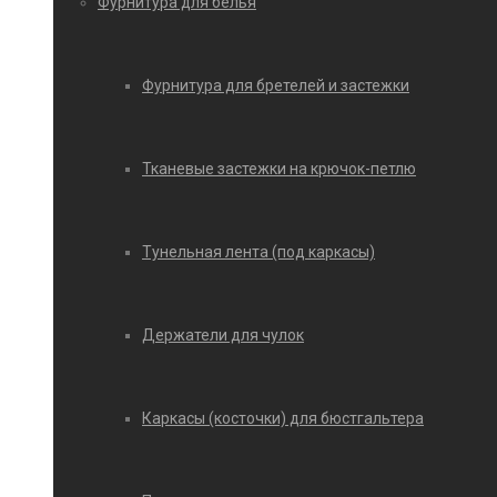
Фурнитура для белья
Фурнитура для бретелей и застежки
Тканевые застежки на крючок-петлю
Тунельная лента (под каркасы)
Держатели для чулок
Каркасы (косточки) для бюстгальтера