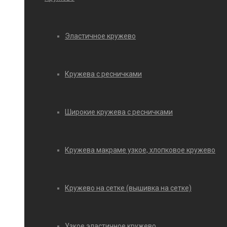
Эластичное кружево
Кружева с ресничками
Широкие кружева с ресничками
Кружева макраме узкое, хлопковое кружево
Кружево на сетке (вышивка на сетке)
Узкое эластичное кружево