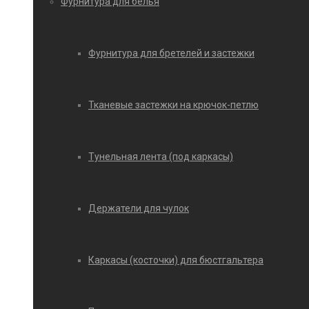
Фурнитура для белья
Фурнитура для бретелей и застежки
Тканевые застежки на крючок-петлю
Тунельная лента (под каркасы)
Держатели для чулок
Каркасы (косточки) для бюстгальтера