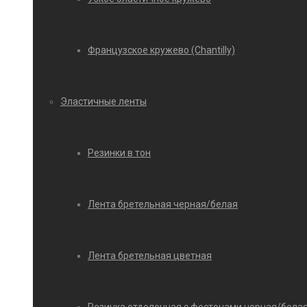
Французское кружево (Chantilly)
Эластичные ленты
Резинки в тон
Лента бретельная черная/белая
Лента бретельная цветная