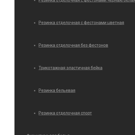
Резинка отделочная с фестонами черная/бела
Резинка отделочная с фестонами цветная
Резинка отделочная без фестонов
Трикотажная эластичная бейка
Резинка бельевая
Резинка отделочная спорт