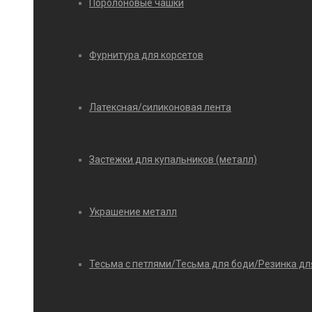
Поролоновые чашки
Фурнитура для корсетов
Латексная/силиконовая лента
Застежки для купальников (металл)
Украшение металл
Тесьма с петлями/Тесьма для боди/Резинка дл