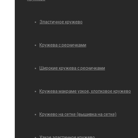
Эластичное кружево
Кружева с ресничками
Широкие кружева с ресничками
Кружева макраме узкое, хлопковое кружево
Кружево на сетке (вышивка на сетке)
Узкое эластичное кружево