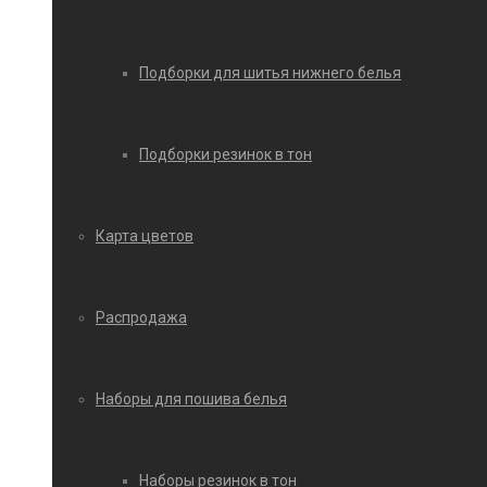
Подборки для шитья нижнего белья
Подборки резинок в тон
Карта цветов
Распродажа
Наборы для пошива белья
Наборы резинок в тон