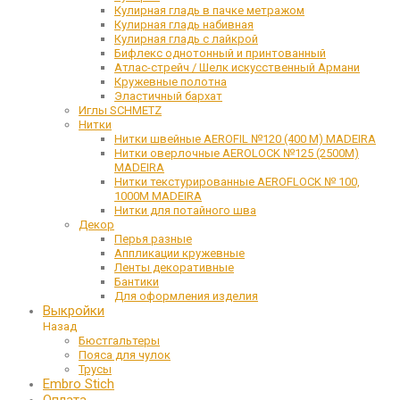
Кулирная гладь в пачке метражом
Кулирная гладь набивная
Кулирная гладь с лайкрой
Бифлекс однотонный и принтованный
Атлас-стрейч / Шелк искусственный Армани
Кружевные полотна
Эластичный бархат
Иглы SCHMETZ
Нитки
Нитки швейные AEROFIL №120 (400 М) MADEIRA
Нитки оверлочные AEROLOCK №125 (2500М)
MADEIRA
Нитки текстурированные AEROFLOCK № 100,
1000М MADEIRA
Нитки для потайного шва
Декор
Перья разные
Аппликации кружевные
Ленты декоративные
Бантики
Для оформления изделия
Выкройки
Назад
Бюстгальтеры
Пояса для чулок
Трусы
Embro Stich