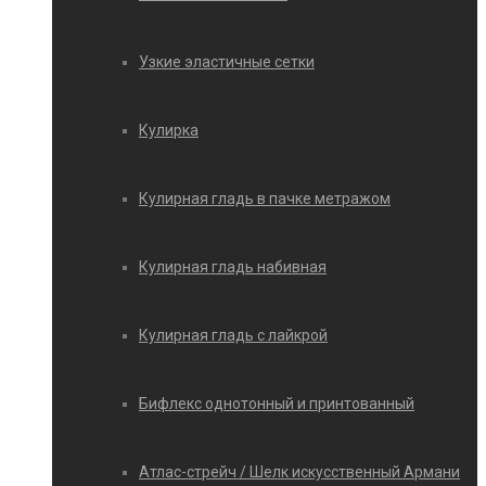
Узкие эластичные сетки
Кулирка
Кулирная гладь в пачке метражом
Кулирная гладь набивная
Кулирная гладь с лайкрой
Бифлекс однотонный и принтованный
Атлас-стрейч / Шелк искусственный Армани