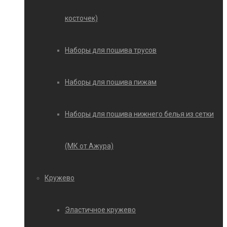
косточек)
Наборы для пошива трусов
Наборы для пошива пижам
Наборы для пошива нижнего белья из сетки
(МК от Ажура)
Кружево
Эластичное кружево