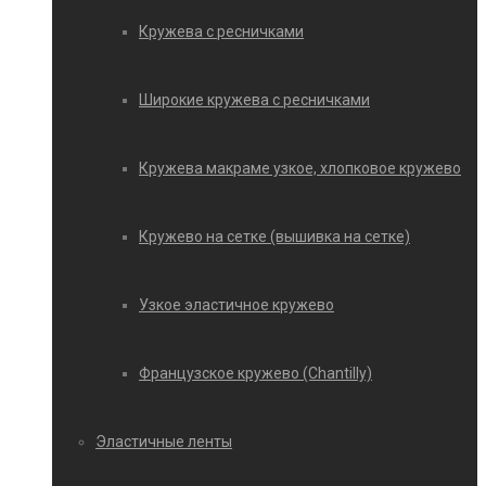
Кружева с ресничками
Широкие кружева с ресничками
Кружева макраме узкое, хлопковое кружево
Кружево на сетке (вышивка на сетке)
Узкое эластичное кружево
Французское кружево (Chantilly)
Эластичные ленты