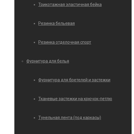
Трикотажная эластичная бейка
Резинка бельевая
Резинка отделочная спорт
Фурнитура для белья
Фурнитура для бретелей и застежки
Тканевые застежки на крючок-петлю
Тунельная лента (под каркасы)