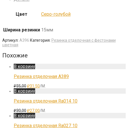
Цвет
Серо-голубой
Ширина резинки
15мм
Артикул:
A396
Категория:
Резинка отделочная с фестонами
цветная
Похожие
В корзину
Резинка отделочная A389
Первоначальная
Текущая
₽
35,00
₽
31,50
/М.
цена
цена:
В корзину
составляла
₽31,50.
₽35,00.
Резинка отделочная Ra014 10
Первоначальная
Текущая
₽
30,00
₽
27,00
/М.
цена
цена:
В корзину
составляла
₽27,00.
₽30,00.
Резинка отделочная Ra027 10