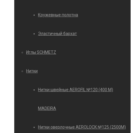
Кружевные полотна
Эластичный бархат
Иглы SCHMETZ
Нитки
Нитки швейные AEROFIL №120 (400 М)
MADEIRA
Нитки оверлочные AEROLOCK №125 (2500М)