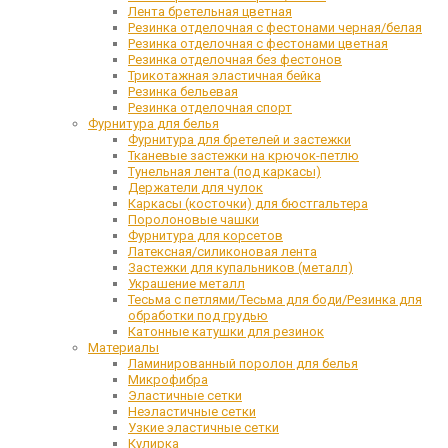
Лента бретельная цветная
Резинка отделочная с фестонами черная/белая
Резинка отделочная с фестонами цветная
Резинка отделочная без фестонов
Трикотажная эластичная бейка
Резинка бельевая
Резинка отделочная спорт
Фурнитура для белья
Фурнитура для бретелей и застежки
Тканевые застежки на крючок-петлю
Тунельная лента (под каркасы)
Держатели для чулок
Каркасы (косточки) для бюстгальтера
Поролоновые чашки
Фурнитура для корсетов
Латексная/силиконовая лента
Застежки для купальников (металл)
Украшение металл
Тесьма с петлями/Тесьма для боди/Резинка для
обработки под грудью
Катонные катушки для резинок
Материалы
Ламинированный поролон для белья
Микрофибра
Эластичные сетки
Неэластичные сетки
Узкие эластичные сетки
Кулирка