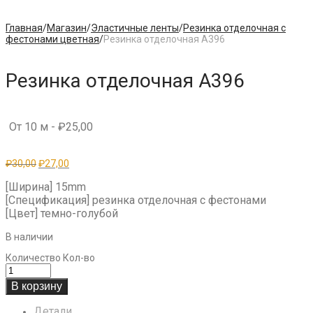
Главная
/
Магазин
/
Эластичные ленты
/
Резинка отделочная с
фестонами цветная
/
Резинка отделочная A396
Резинка отделочная A396
От 10 м -
₽
25,00
Первоначальная
Текущая
₽
30,00
₽
27,00
цена
цена:
составляла
₽27,00.
[Ширина] 15mm
₽30,00.
[Спецификация] резинка отделочная с фестонами
[Цвет] темно-голубой
В наличии
Количество
Кол-во
В корзину
Детали