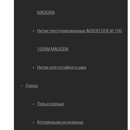
MADEIRA
Нитки текстурированные AEROFLOCK № 100,
1000М MADEIRA
Нитки для потайного шва
Декор
Перья разные
Аппликации кружевные