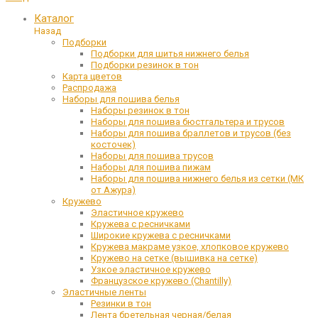
Каталог
Назад
Подборки
Подборки для шитья нижнего белья
Подборки резинок в тон
Карта цветов
Распродажа
Наборы для пошива белья
Наборы резинок в тон
Наборы для пошива бюстгальтера и трусов
Наборы для пошива браллетов и трусов (без
косточек)
Наборы для пошива трусов
Наборы для пошива пижам
Наборы для пошива нижнего белья из сетки (МК
от Ажура)
Кружево
Эластичное кружево
Кружева с ресничками
Широкие кружева с ресничками
Кружева макраме узкое, хлопковое кружево
Кружево на сетке (вышивка на сетке)
Узкое эластичное кружево
Французское кружево (Chantilly)
Эластичные ленты
Резинки в тон
Лента бретельная черная/белая