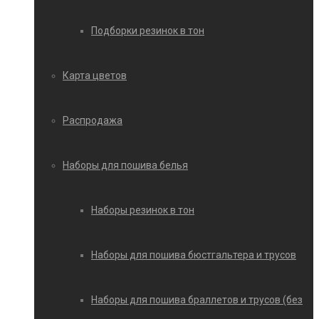
Подборки резинок в тон
Карта цветов
Распродажа
Наборы для пошива белья
Наборы резинок в тон
Наборы для пошива бюстгальтера и трусов
Наборы для пошива браллетов и трусов (без