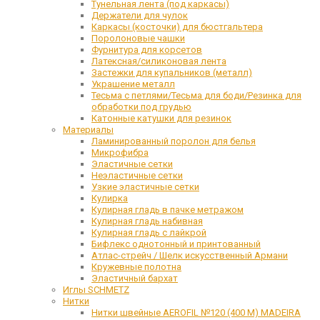
Тунельная лента (под каркасы)
Держатели для чулок
Каркасы (косточки) для бюстгальтера
Поролоновые чашки
Фурнитура для корсетов
Латексная/силиконовая лента
Застежки для купальников (металл)
Украшение металл
Тесьма с петлями/Тесьма для боди/Резинка для
обработки под грудью
Катонные катушки для резинок
Материалы
Ламинированный поролон для белья
Микрофибра
Эластичные сетки
Неэластичные сетки
Узкие эластичные сетки
Кулирка
Кулирная гладь в пачке метражом
Кулирная гладь набивная
Кулирная гладь с лайкрой
Бифлекс однотонный и принтованный
Атлас-стрейч / Шелк искусственный Армани
Кружевные полотна
Эластичный бархат
Иглы SCHMETZ
Нитки
Нитки швейные AEROFIL №120 (400 М) MADEIRA