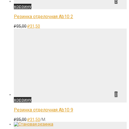
В
корзину
Резинка отделочная Ab10 2
Первоначальная
Текущая
₽
35,00
₽
31,50
цена
цена:
составляла
₽31,50.
₽35,00.
В
корзину
Резинка отделочная Ab10 9
Первоначальная
Текущая
₽
35,00
₽
31,50
/М.
цена
цена:
составляла
₽31,50.