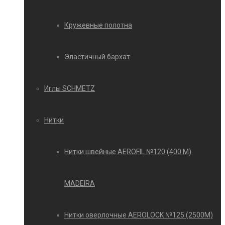
Кружевные полотна
Эластичный бархат
Иглы SCHMETZ
Нитки
Нитки швейные AEROFIL №120 (400 М)
MADEIRA
Нитки оверлочные AEROLOCK №125 (2500М)