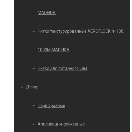
MADEIRA
Нитки текстурированные AEROFLOCK № 100,
1000М MADEIRA
Нитки для потайного шва
Декор
Перья разные
Аппликации кружевные