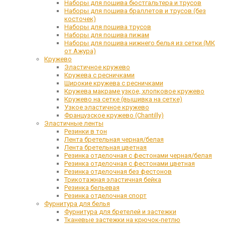
Наборы для пошива бюстгальтера и трусов
Наборы для пошива браллетов и трусов (без
косточек)
Наборы для пошива трусов
Наборы для пошива пижам
Наборы для пошива нижнего белья из сетки (МК
от Ажура)
Кружево
Эластичное кружево
Кружева с ресничками
Широкие кружева с ресничками
Кружева макраме узкое, хлопковое кружево
Кружево на сетке (вышивка на сетке)
Узкое эластичное кружево
Французское кружево (Chantilly)
Эластичные ленты
Резинки в тон
Лента бретельная черная/белая
Лента бретельная цветная
Резинка отделочная с фестонами черная/белая
Резинка отделочная с фестонами цветная
Резинка отделочная без фестонов
Трикотажная эластичная бейка
Резинка бельевая
Резинка отделочная спорт
Фурнитура для белья
Фурнитура для бретелей и застежки
Тканевые застежки на крючок-петлю