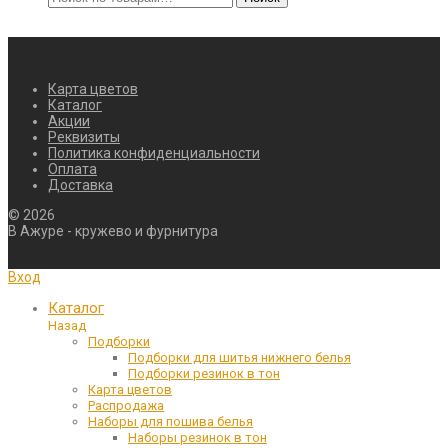
Карта цветов
Каталог
Акции
Реквизиты
Политика конфиденциальности
Оплата
Доставка
©
2026
В Ажуре - кружево и фурнитура
Вход
Каталог
Назад
Подборки
Подборки для шитья нижнего белья
Подборки резинок в тон
Карта цветов
Распродажа
Наборы для пошива белья
Наборы резинок в тон