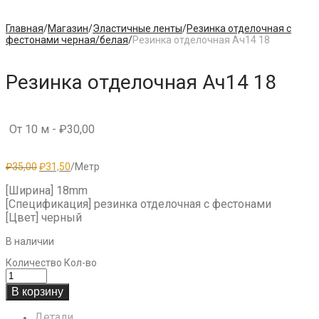
Главная
/
Магазин
/
Эластичные ленты
/
Резинка отделочная с
фестонами черная/белая
/
Резинка отделочная Aч14 18
Резинка отделочная Aч14 18
От 10 м -
₽
30,00
Первоначальная
Текущая
₽
35,00
₽
31,50
/Метр
цена
цена:
составляла
₽31,50.
[Ширина] 18mm
₽35,00.
[Спецификация] резинка отделочная с фестонами
[Цвет] черный
В наличии
Количество
Кол-во
В корзину
Детали