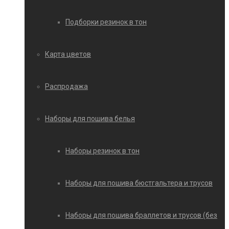
Подборки резинок в тон
Карта цветов
Распродажа
Наборы для пошива белья
Наборы резинок в тон
Наборы для пошива бюстгальтера и трусов
Наборы для пошива браллетов и трусов (без