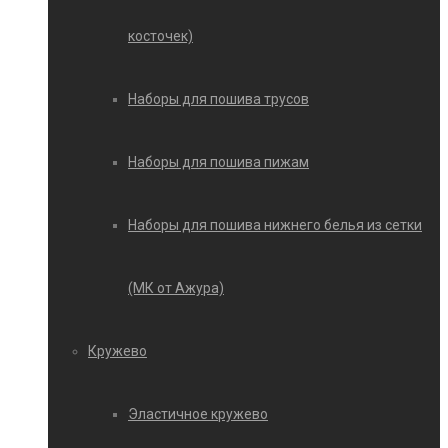
косточек)
Наборы для пошива трусов
Наборы для пошива пижам
Наборы для пошива нижнего белья из сетки
(МК от Ажура)
Кружево
Эластичное кружево