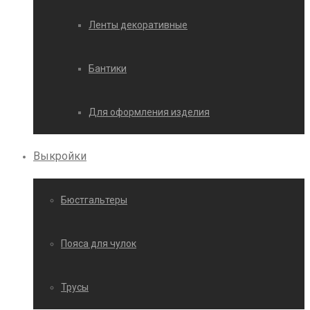
Ленты декоративные
Бантики
Для оформления изделия
Выкройки
Бюстгальтеры
Пояса для чулок
Трусы