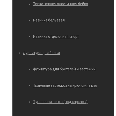
Трикотажная эластичная бейка
Резинка бельевая
Резинка отделочная спорт
Фурнитура для белья
Фурнитура для бретелей и застежки
Тканевые застежки на крючок-петлю
Тунельная лента (под каркасы)