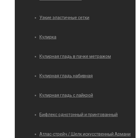
Узкие эластичные сетки
Кулирка
Кулирная гладь в пачке метражом
Кулирная гладь набивная
Кулирная гладь с лайкрой
Бифлекс однотонный и принтованный
Атлас-стрейч / Шелк искусственный Армани