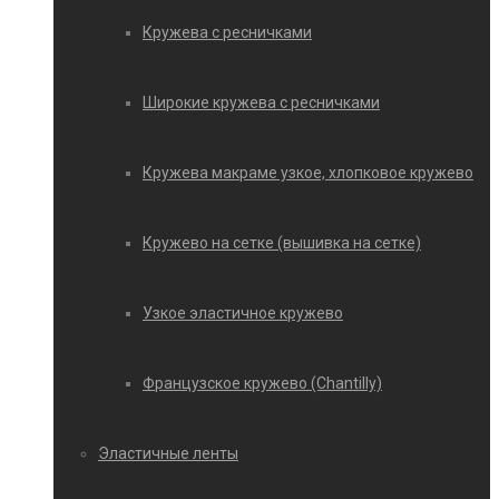
Кружева с ресничками
Широкие кружева с ресничками
Кружева макраме узкое, хлопковое кружево
Кружево на сетке (вышивка на сетке)
Узкое эластичное кружево
Французское кружево (Chantilly)
Эластичные ленты