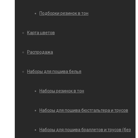
Подборки резинок в тон
Карта цветов
Распродажа
Наборы для пошива белья
Наборы резинок в тон
Наборы для пошива бюстгальтера и трусов
Наборы для пошива браллетов и трусов (без