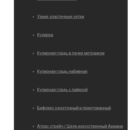
Узкие эластичные сетки
Кулирка
Кулирная гладь в пачке метражом
Кулирная гладь набивная
Кулирная гладь с лайкрой
Бифлекс однотонный и принтованный
Атлас-стрейч / Шелк искусственный Армани