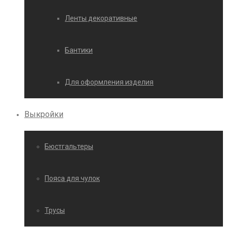
Ленты декоративные
Бантики
Для оформления изделия
Выкройки
Бюстгальтеры
Пояса для чулок
Трусы