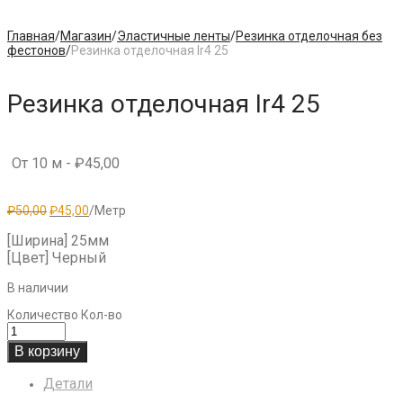
Главная
/
Магазин
/
Эластичные ленты
/
Резинка отделочная без
фестонов
/
Резинка отделочная Ir4 25
Резинка отделочная Ir4 25
От 10 м -
₽
45,00
Первоначальная
Текущая
₽
50,00
₽
45,00
/Метр
цена
цена:
составляла
₽45,00.
[Ширина] 25мм
₽50,00.
[Цвет] Черный
В наличии
Количество
Кол-во
В корзину
Детали