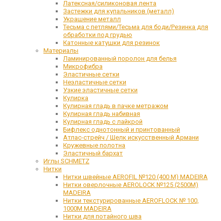
Латексная/силиконовая лента
Застежки для купальников (металл)
Украшение металл
Тесьма с петлями/Тесьма для боди/Резинка для
обработки под грудью
Катонные катушки для резинок
Материалы
Ламинированный поролон для белья
Микрофибра
Эластичные сетки
Неэластичные сетки
Узкие эластичные сетки
Кулирка
Кулирная гладь в пачке метражом
Кулирная гладь набивная
Кулирная гладь с лайкрой
Бифлекс однотонный и принтованный
Атлас-стрейч / Шелк искусственный Армани
Кружевные полотна
Эластичный бархат
Иглы SCHMETZ
Нитки
Нитки швейные AEROFIL №120 (400 М) MADEIRA
Нитки оверлочные AEROLOCK №125 (2500М)
MADEIRA
Нитки текстурированные AEROFLOCK № 100,
1000М MADEIRA
Нитки для потайного шва