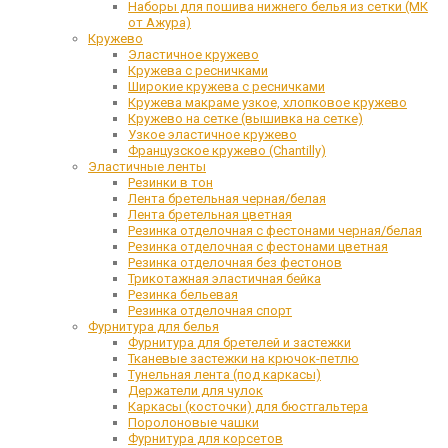
Наборы для пошива нижнего белья из сетки (МК
от Ажура)
Кружево
Эластичное кружево
Кружева с ресничками
Широкие кружева с ресничками
Кружева макраме узкое, хлопковое кружево
Кружево на сетке (вышивка на сетке)
Узкое эластичное кружево
Французское кружево (Chantilly)
Эластичные ленты
Резинки в тон
Лента бретельная черная/белая
Лента бретельная цветная
Резинка отделочная с фестонами черная/белая
Резинка отделочная с фестонами цветная
Резинка отделочная без фестонов
Трикотажная эластичная бейка
Резинка бельевая
Резинка отделочная спорт
Фурнитура для белья
Фурнитура для бретелей и застежки
Тканевые застежки на крючок-петлю
Тунельная лента (под каркасы)
Держатели для чулок
Каркасы (косточки) для бюстгальтера
Поролоновые чашки
Фурнитура для корсетов