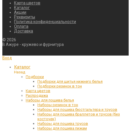
Карта цветов
Каталог
Акции
Реквизиты
Политика конфиденциальности
Оплата
Доставка
©
2026
В Ажуре - кружево и фурнитура
Вход
Каталог
Назад
Подборки
Подборки для шитья нижнего белья
Подборки резинок в тон
Карта цветов
Распродажа
Наборы для пошива белья
Наборы резинок в тон
Наборы для пошива бюстгальтера и трусов
Наборы для пошива браллетов и трусов (без
косточек)
Наборы для пошива трусов
Наборы для пошива пижам