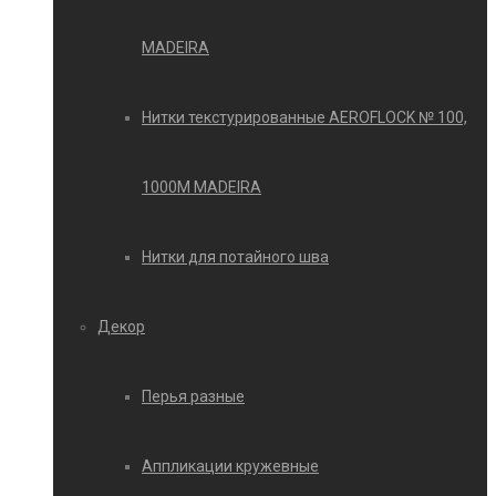
MADEIRA
Нитки текстурированные AEROFLOCK № 100,
1000М MADEIRA
Нитки для потайного шва
Декор
Перья разные
Аппликации кружевные