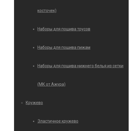
косточек)
Наборы для пошива трусов
Наборы для пошива пижам
Наборы для пошива нижнего белья из сетки
(МК от Ажура)
Кружево
Эластичное кружево