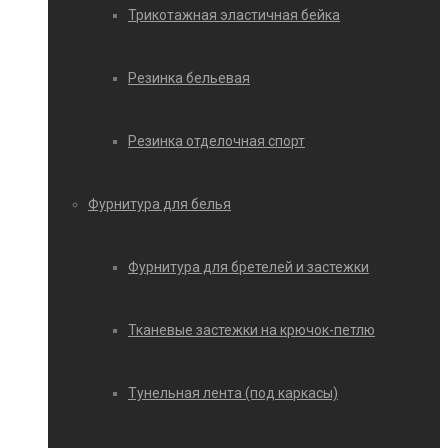
Трикотажная эластичная бейка
Резинка бельевая
Резинка отделочная спорт
Фурнитура для белья
Фурнитура для бретелей и застежки
Тканевые застежки на крючок-петлю
Тунельная лента (под каркасы)