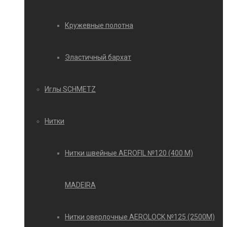
Кружевные полотна
Эластичный бархат
Иглы SCHMETZ
Нитки
Нитки швейные AEROFIL №120 (400 М)
MADEIRA
Нитки оверлочные AEROLOCK №125 (2500М)