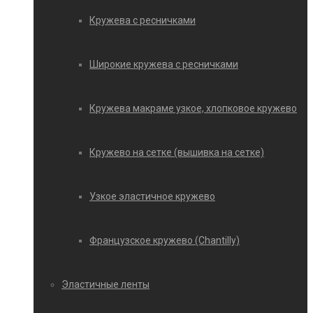
Кружева с ресничками
Широкие кружева с ресничками
Кружева макраме узкое, хлопковое кружево
Кружево на сетке (вышивка на сетке)
Узкое эластичное кружево
Французское кружево (Chantilly)
Эластичные ленты