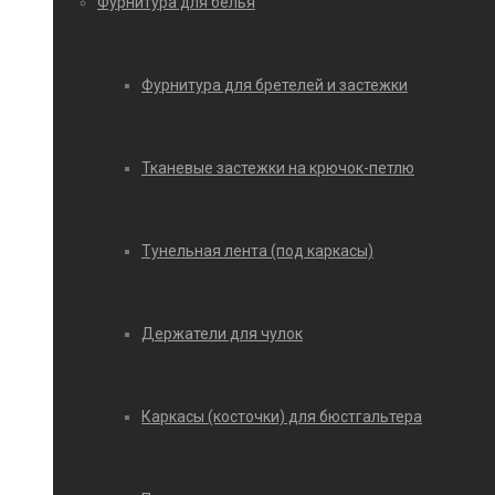
Фурнитура для белья
Фурнитура для бретелей и застежки
Тканевые застежки на крючок-петлю
Тунельная лента (под каркасы)
Держатели для чулок
Каркасы (косточки) для бюстгальтера