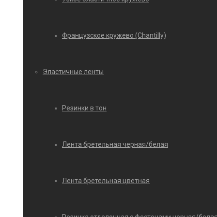
Французское кружево (Chantilly)
Эластичные ленты
Резинки в тон
Лента бретельная черная/белая
Лента бретельная цветная