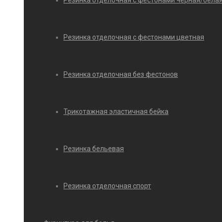
Резинка отделочная с фестонами черная/бела
Резинка отделочная с фестонами цветная
Резинка отделочная без фестонов
Трикотажная эластичная бейка
Резинка бельевая
Резинка отделочная спорт