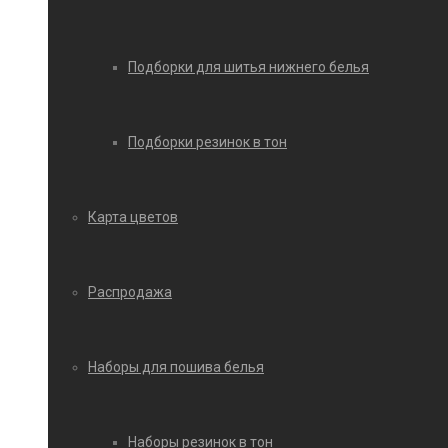
Подборки для шитья нижнего белья
Подборки резинок в тон
Карта цветов
Распродажа
Наборы для пошива белья
Наборы резинок в тон