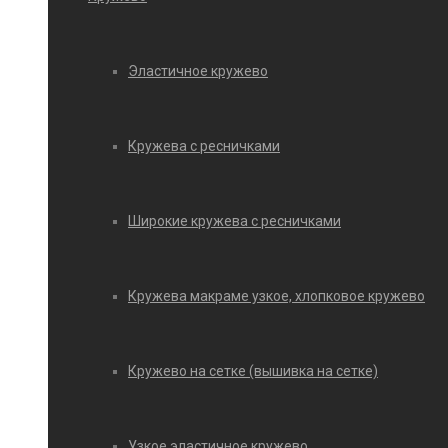
Эластичное кружево
Кружева с ресничками
Широкие кружева с ресничками
Кружева макраме узкое, хлопковое кружево
Кружево на сетке (вышивка на сетке)
Узкое эластичное кружево