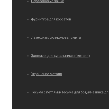
Поролоновые чашки
Фурнитура для корсетов
Латексная/силиконовая лента
Застежки для купальников (металл)
Украшение металл
Тесьма с петлями/Тесьма для боди/Резинка дл