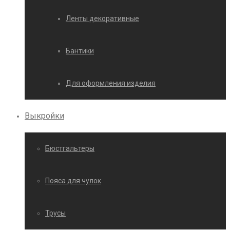
Ленты декоративные
Бантики
Для оформления изделия
Выкройки
Бюстгальтеры
Пояса для чулок
Трусы