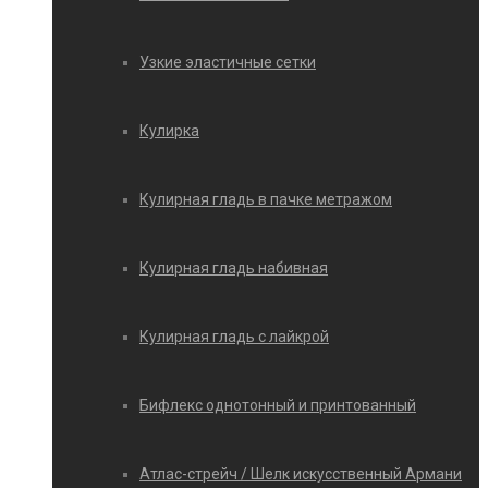
Узкие эластичные сетки
Кулирка
Кулирная гладь в пачке метражом
Кулирная гладь набивная
Кулирная гладь с лайкрой
Бифлекс однотонный и принтованный
Атлас-стрейч / Шелк искусственный Армани