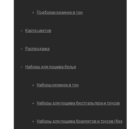
Подборки резинок в тон
Карта цветов
Распродажа
Наборы для пошива белья
Наборы резинок в тон
Наборы для пошива бюстгальтера и трусов
Наборы для пошива браллетов и трусов (без