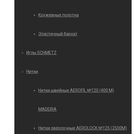
Кружевные полотна
Эластичный бархат
Иглы SCHMETZ
Нитки
Нитки швейные AEROFIL №120 (400 М)
MADEIRA
Нитки оверлочные AEROLOCK №125 (2500М)