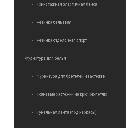
Трикотажная эластичная бейка
Резинка бельевая
Резинка отделочная спорт
Фурнитура для белья
Фурнитура для бретелей и застежки
Тканевые застежки на крючок-петлю
Тунельная лента (под каркасы)