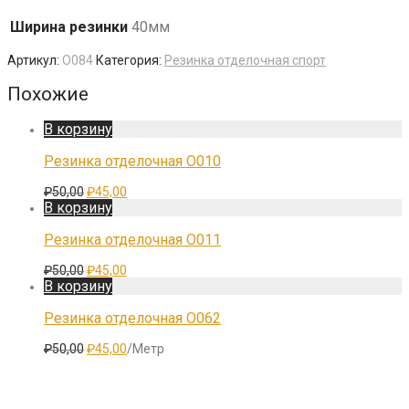
Ширина резинки
40мм
Артикул:
O084
Категория:
Резинка отделочная спорт
Похожие
В корзину
Резинка отделочная O010
Первоначальная
Текущая
₽
50,00
₽
45,00
цена
цена:
В корзину
составляла
₽45,00.
₽50,00.
Резинка отделочная O011
Первоначальная
Текущая
₽
50,00
₽
45,00
цена
цена:
В корзину
составляла
₽45,00.
₽50,00.
Резинка отделочная O062
Первоначальная
Текущая
₽
50,00
₽
45,00
/Метр
цена
цена:
составляла
₽45,00.
₽50,00.