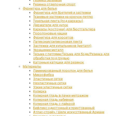
Резинка бельевая
Резинка отделочная спорт
Фурнитура для белья
Фурнитура для бретелей и застежки
Тканевые застежки на крючок-петлю
Тунельная лента (под каркасы)
Держатели для чулок
Каркасы (косточки) для бюстгальтера
Поролоновые чашки
Фурнитура для корсетов
Латексная/силиконовая лента
Застежки для купальников (металл)
Украшение металл
Тесьма с петлями/Тесьма для боди/Резинка для
обработки под грудью
Катонные катушки для резинок
Материалы
Ламинированный поролон для белья
Микрофибра
Эластичные сетки
Неэластичные сетки
Узкие эластичные сетки
Кулирка
Кулирная гладь в пачке метражом
Кулирная гладь набивная
Кулирная гладь с лайкрой
Бифлекс однотонный и принтованный
Атлас-стрейч / Шелк искусственный Армани