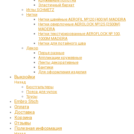
Кружевные полотна
Эластичный бархат
Иглы SCHMETZ
Нитки
Нитки швейные AEROFIL №120 (400 М) MADEIRA
Нитки оверлочные AEROLOCK №125 (2500М)
MADEIRA
Нитки текстурированные AEROFLOCK № 100,
1000М MADEIRA
Нитки для потайного шва
Декор
Перья разные
Аппликации кружевные
Ленты декоративные
Бантики
Для оформления изделия
Выкройки
Назад
Бюстгальтеры
Пояса для чулок
Трусы
Embro Stich
Оплата
Доставка
Корзина
Отзывы
Полезная информация
Назад