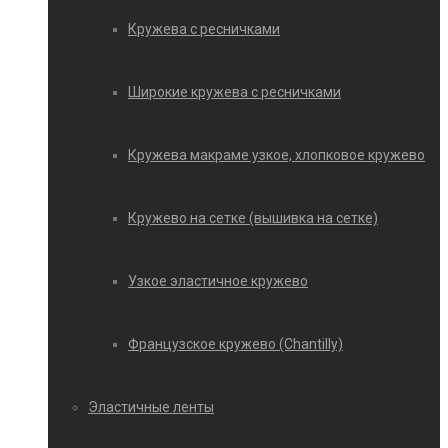
Кружева с ресничками
Широкие кружева с ресничками
Кружева макраме узкое, хлопковое кружево
Кружево на сетке (вышивка на сетке)
Узкое эластичное кружево
Французское кружево (Chantilly)
Эластичные ленты