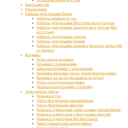
Подборки резинок в тон
Карта цветов
Распродажа
Наборы для пошива белья
Наборы резинок в тон
Наборы для пошива бюстгальтера и трусов
Наборы для пошива браллетов и трусов (без
косточек)
Наборы для пошива трусов
Наборы для пошива пижам
Наборы для пошива нижнего белья из сетки (МК
от Ажура)
Кружево
Эластичное кружево
Кружева с ресничками
Широкие кружева с ресничками
Кружева макраме узкое, хлопковое кружево
Кружево на сетке (вышивка на сетке)
Узкое эластичное кружево
Французское кружево (Chantilly)
Эластичные ленты
Резинки в тон
Лента бретельная черная/белая
Лента бретельная цветная
Резинка отделочная с фестонами черная/белая
Резинка отделочная с фестонами цветная
Резинка отделочная без фестонов
Трикотажная эластичная бейка