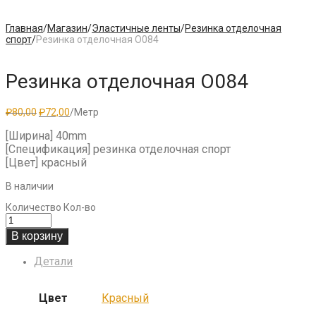
Главная
/
Магазин
/
Эластичные ленты
/
Резинка отделочная
спорт
/
Резинка отделочная O084
Резинка отделочная O084
Первоначальная
Текущая
₽
80,00
₽
72,00
/Метр
цена
цена:
составляла
₽72,00.
[Ширина] 40mm
₽80,00.
[Спецификация] резинка отделочная спорт
[Цвет] красный
В наличии
Количество
Кол-во
В корзину
Детали
Цвет
Красный