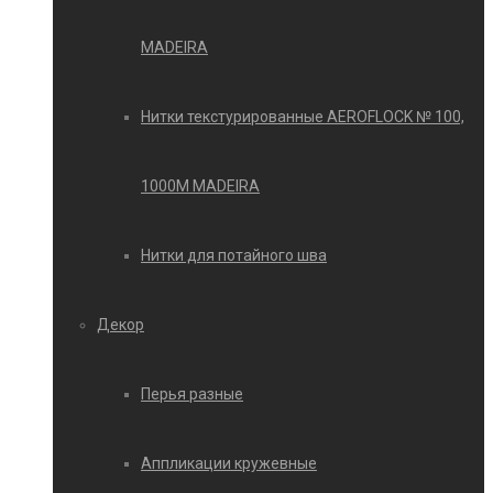
MADEIRA
Нитки текстурированные AEROFLOCK № 100,
1000М MADEIRA
Нитки для потайного шва
Декор
Перья разные
Аппликации кружевные