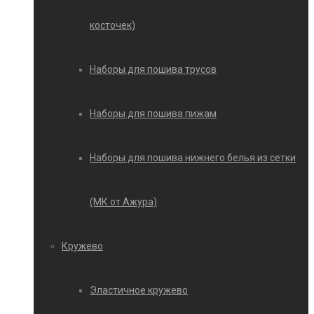
косточек)
Наборы для пошива трусов
Наборы для пошива пижам
Наборы для пошива нижнего белья из сетки
(МК от Ажура)
Кружево
Эластичное кружево