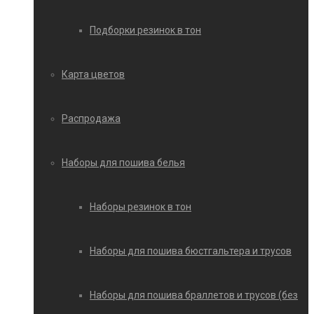
Подборки резинок в тон
Карта цветов
Распродажа
Наборы для пошива белья
Наборы резинок в тон
Наборы для пошива бюстгальтера и трусов
Наборы для пошива браллетов и трусов (без