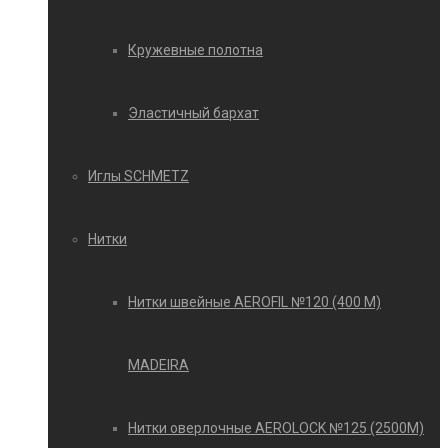
Кружевные полотна
Эластичный бархат
Иглы SCHMETZ
Нитки
Нитки швейные AEROFIL №120 (400 М)
MADEIRA
Нитки оверлочные AEROLOCK №125 (2500М)