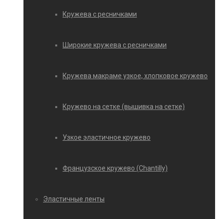
Кружева с ресничками
Широкие кружева с ресничками
Кружева макраме узкое, хлопковое кружево
Кружево на сетке (вышивка на сетке)
Узкое эластичное кружево
Французское кружево (Chantilly)
Эластичные ленты