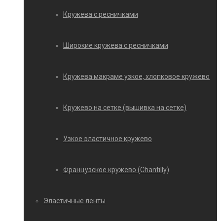
Кружева с ресничками
Широкие кружева с ресничками
Кружева макраме узкое, хлопковое кружево
Кружево на сетке (вышивка на сетке)
Узкое эластичное кружево
Французское кружево (Chantilly)
Эластичные ленты