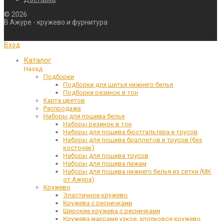
©
2026
В Ажуре - кружево и фурнитура
Вход
Каталог
Назад
Подборки
Подборки для шитья нижнего белья
Подборки резинок в тон
Карта цветов
Распродажа
Наборы для пошива белья
Наборы резинок в тон
Наборы для пошива бюстгальтера и трусов
Наборы для пошива браллетов и трусов (без
косточек)
Наборы для пошива трусов
Наборы для пошива пижам
Наборы для пошива нижнего белья из сетки (МК
от Ажура)
Кружево
Эластичное кружево
Кружева с ресничками
Широкие кружева с ресничками
Кружева макраме узкое, хлопковое кружево