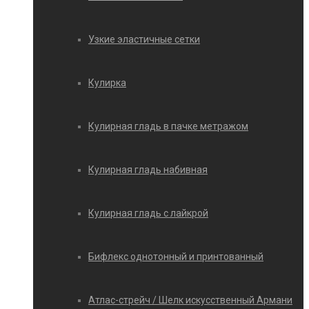
Узкие эластичные сетки
Кулирка
Кулирная гладь в пачке метражом
Кулирная гладь набивная
Кулирная гладь с лайкрой
Бифлекс однотонный и принтованный
Атлас-стрейч / Шелк искусственный Армани