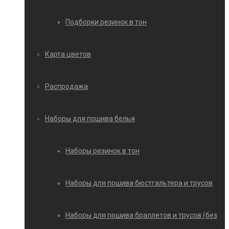
Подборки резинок в тон
Карта цветов
Распродажа
Наборы для пошива белья
Наборы резинок в тон
Наборы для пошива бюстгальтера и трусов
Наборы для пошива браллетов и трусов (без