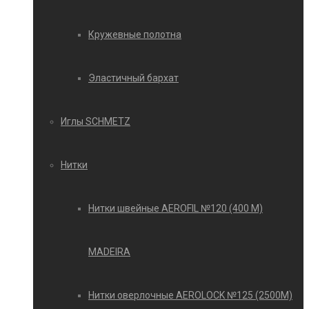
Кружевные полотна
Эластичный бархат
Иглы SCHMETZ
Нитки
Нитки швейные AEROFIL №120 (400 М)
MADEIRA
Нитки оверлочные AEROLOCK №125 (2500М)