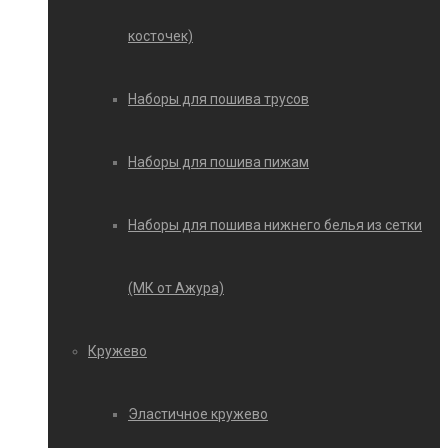
косточек)
Наборы для пошива трусов
Наборы для пошива пижам
Наборы для пошива нижнего белья из сетки
(МК от Ажура)
Кружево
Эластичное кружево