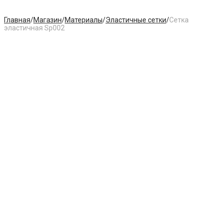
Главная
/
Магазин
/
Материалы
/
Эластичные сетки
/
Сетка
эластичная Sp002