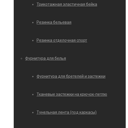
Трикотажная эластичная бейка
Резинка бельевая
Резинка отделочная спорт
Фурнитура для белья
Фурнитура для бретелей и застежки
Тканевые застежки на крючок-петлю
Тунельная лента (под каркасы)