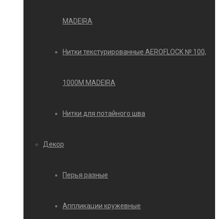
MADEIRA
Нитки текстурированные AEROFLOCK № 100,
1000М MADEIRA
Нитки для потайного шва
Декор
Перья разные
Аппликации кружевные