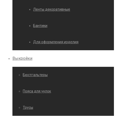
Ленты декоративные
Бантики
Для оформления изделия
Выкройки
Бюстгальтеры
Пояса для чулок
Трусы