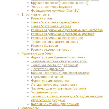
Кружево на сетке (вышивка на сетке)
Узкое эластичное кружево
Французское кружево (Chantilly)
Эластичные ленты
Резинки в тон
Лента бретельная черная/белая
Лента бретельная цветная
Резинка отделочная с фестонами черная/белая
Резинка отделочная с фестонами цветная
Резинка отделочная без фестонов
Трикотажная эластичная бейка
Резинка бельевая
Резинка отделочная спорт
Фурнитура для белья
Фурнитура для бретелей и застежки
Тканевые застежки на крючок-петлю
Тунельная лента (под каркасы)
Держатели для чулок
Каркасы (косточки) для бюстгальтера
Поролоновые чашки
Фурнитура для корсетов
Латексная/силиконовая лента
Застежки для купальников (металл)
Украшение металл
Тесьма с петлями/Тесьма для боди/Резинка для
обработки под грудью
Катонные катушки для резинок
Материалы