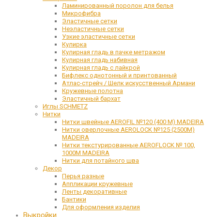
Ламинированный поролон для белья
Микрофибра
Эластичные сетки
Неэластичные сетки
Узкие эластичные сетки
Кулирка
Кулирная гладь в пачке метражом
Кулирная гладь набивная
Кулирная гладь с лайкрой
Бифлекс однотонный и принтованный
Атлас-стрейч / Шелк искусственный Армани
Кружевные полотна
Эластичный бархат
Иглы SCHMETZ
Нитки
Нитки швейные AEROFIL №120 (400 М) MADEIRA
Нитки оверлочные AEROLOCK №125 (2500М)
MADEIRA
Нитки текстурированные AEROFLOCK № 100,
1000М MADEIRA
Нитки для потайного шва
Декор
Перья разные
Аппликации кружевные
Ленты декоративные
Бантики
Для оформления изделия
Выкройки