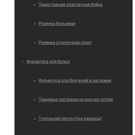
Трикотажная эластичная бейка
Резинка бельевая
Резинка отделочная спорт
Фурнитура для белья
Фурнитура для бретелей и застежки
Тканевые застежки на крючок-петлю
Тунельная лента (под каркасы)