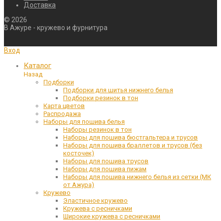
Доставка
©
2026
В Ажуре - кружево и фурнитура
Вход
Каталог
Назад
Подборки
Подборки для шитья нижнего белья
Подборки резинок в тон
Карта цветов
Распродажа
Наборы для пошива белья
Наборы резинок в тон
Наборы для пошива бюстгальтера и трусов
Наборы для пошива браллетов и трусов (без
косточек)
Наборы для пошива трусов
Наборы для пошива пижам
Наборы для пошива нижнего белья из сетки (МК
от Ажура)
Кружево
Эластичное кружево
Кружева с ресничками
Широкие кружева с ресничками