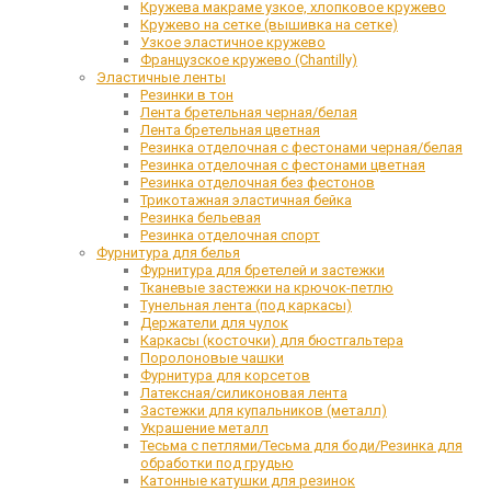
Кружева макраме узкое, хлопковое кружево
Кружево на сетке (вышивка на сетке)
Узкое эластичное кружево
Французское кружево (Chantilly)
Эластичные ленты
Резинки в тон
Лента бретельная черная/белая
Лента бретельная цветная
Резинка отделочная с фестонами черная/белая
Резинка отделочная с фестонами цветная
Резинка отделочная без фестонов
Трикотажная эластичная бейка
Резинка бельевая
Резинка отделочная спорт
Фурнитура для белья
Фурнитура для бретелей и застежки
Тканевые застежки на крючок-петлю
Тунельная лента (под каркасы)
Держатели для чулок
Каркасы (косточки) для бюстгальтера
Поролоновые чашки
Фурнитура для корсетов
Латексная/силиконовая лента
Застежки для купальников (металл)
Украшение металл
Тесьма с петлями/Тесьма для боди/Резинка для
обработки под грудью
Катонные катушки для резинок