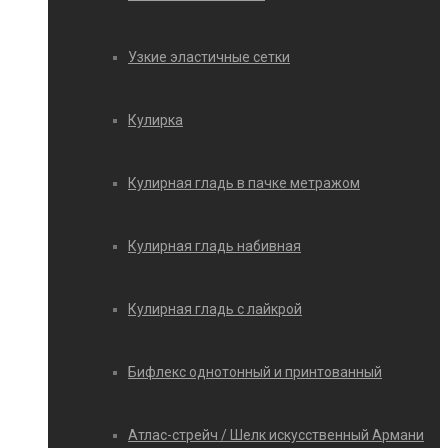
Узкие эластичные сетки
Кулирка
Кулирная гладь в пачке метражом
Кулирная гладь набивная
Кулирная гладь с лайкрой
Бифлекс однотонный и принтованный
Атлас-стрейч / Шелк искусственный Армани