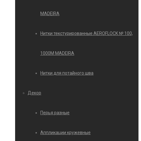
MADEIRA
Нитки текстурированные AEROFLOCK № 100,
1000М MADEIRA
Нитки для потайного шва
Декор
Перья разные
Аппликации кружевные