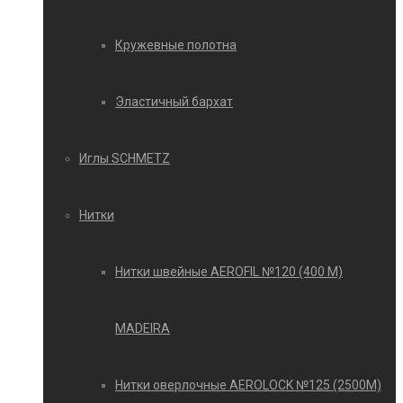
Кружевные полотна
Эластичный бархат
Иглы SCHMETZ
Нитки
Нитки швейные AEROFIL №120 (400 М)
MADEIRA
Нитки оверлочные AEROLOCK №125 (2500М)