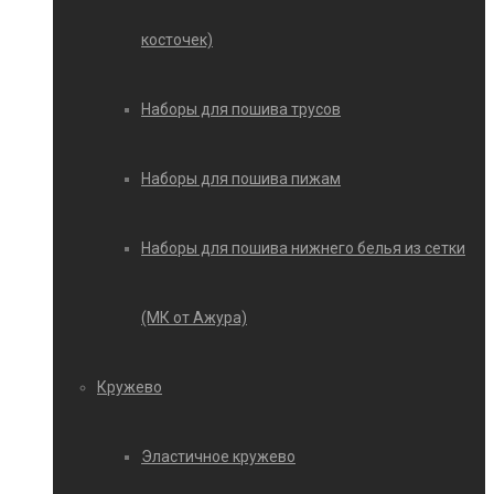
косточек)
Наборы для пошива трусов
Наборы для пошива пижам
Наборы для пошива нижнего белья из сетки
(МК от Ажура)
Кружево
Эластичное кружево