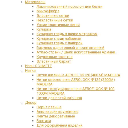
Материалы
Ламинированный поролон для белья
Микрофибра
Эластичные сетки
Неэластичные сетки
Узкие эластичные сетки
Кулирка
Кулирная гладь в пачке метражом
Кулирная гладь набивная
Кулирная гладь с лайкрой
Бифлекс однотонный и принтованный
Атлас-стрейч / Шелк искусственный Армани
Кружевные полотна
Эластичный бархат
Иглы SCHMETZ
Нитки
Нитки швейные AEROFIL №120 (400 М) MADEIRA
Нитки оверлочные AEROLOCK №125 (2500М)
MADEIRA
Нитки текстурированные AEROFLOCK № 100,
1000М MADEIRA
Нитки для потайного шва
Декор
Перья разные
Аппликации кружевные
Ленты декоративные
Бантики
Для оформления изделия