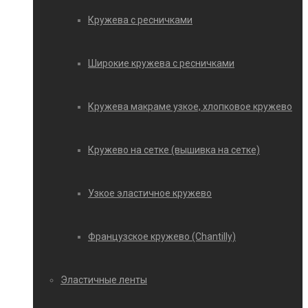
Кружева с ресничками
Широкие кружева с ресничками
Кружева макраме узкое, хлопковое кружево
Кружево на сетке (вышивка на сетке)
Узкое эластичное кружево
Французское кружево (Chantilly)
Эластичные ленты