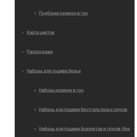
Подборки резинок в тон
Карта цветов
Распродажа
Наборы для пошива белья
Наборы резинок в тон
Наборы для пошива бюстгальтера и трусов
Наборы для пошива браллетов и трусов (без