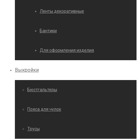
Ленты декоративные
Бантики
Для оформления изделия
Выкройки
Бюстгальтеры
Пояса для чулок
Трусы