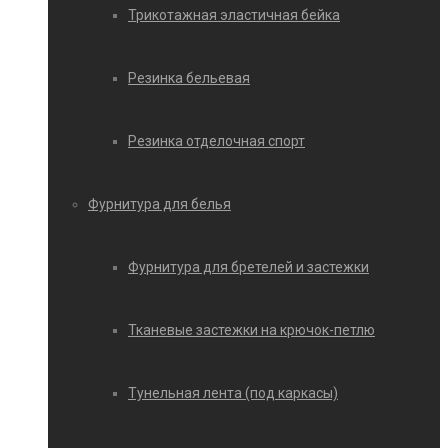
Трикотажная эластичная бейка
Резинка бельевая
Резинка отделочная спорт
Фурнитура для белья
Фурнитура для бретелей и застежки
Тканевые застежки на крючок-петлю
Тунельная лента (под каркасы)