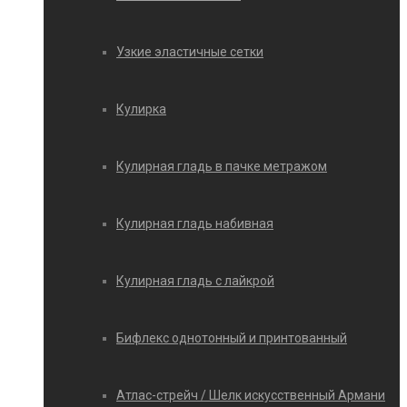
Узкие эластичные сетки
Кулирка
Кулирная гладь в пачке метражом
Кулирная гладь набивная
Кулирная гладь с лайкрой
Бифлекс однотонный и принтованный
Атлас-стрейч / Шелк искусственный Армани