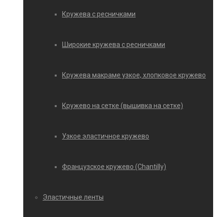
Кружева с ресничками
Широкие кружева с ресничками
Кружева макраме узкое, хлопковое кружево
Кружево на сетке (вышивка на сетке)
Узкое эластичное кружево
Французское кружево (Chantilly)
Эластичные ленты