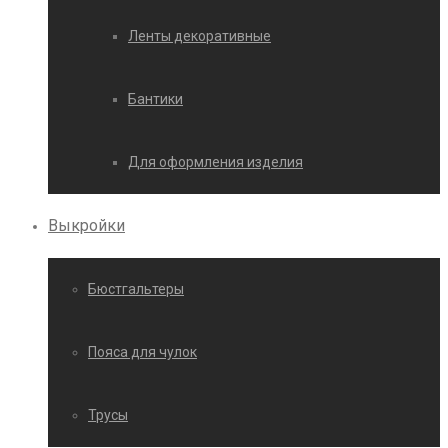
Ленты декоративные
Бантики
Для оформления изделия
Выкройки
Бюстгальтеры
Пояса для чулок
Трусы