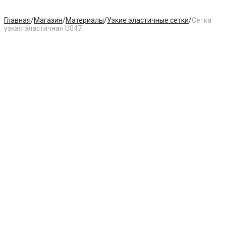
Главная
/
Магазин
/
Материалы
/
Узкие эластичные сетки
/
Сетка
узкая эластичная U047