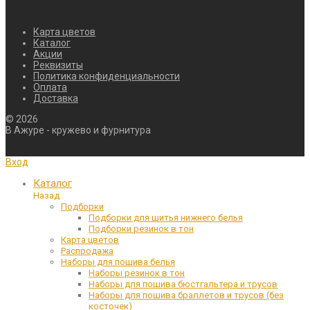
Карта цветов
Каталог
Акции
Реквизиты
Политика конфиденциальности
Оплата
Доставка
©
2026
В Ажуре - кружево и фурнитура
Вход
Каталог
Назад
Подборки
Подборки для шитья нижнего белья
Подборки резинок в тон
Карта цветов
Распродажа
Наборы для пошива белья
Наборы резинок в тон
Наборы для пошива бюстгальтера и трусов
Наборы для пошива браллетов и трусов (без
косточек)