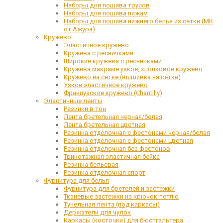
Наборы для пошива трусов
Наборы для пошива пижам
Наборы для пошива нижнего белья из сетки (МК
от Ажура)
Кружево
Эластичное кружево
Кружева с ресничками
Широкие кружева с ресничками
Кружева макраме узкое, хлопковое кружево
Кружево на сетке (вышивка на сетке)
Узкое эластичное кружево
Французское кружево (Chantilly)
Эластичные ленты
Резинки в тон
Лента бретельная черная/белая
Лента бретельная цветная
Резинка отделочная с фестонами черная/белая
Резинка отделочная с фестонами цветная
Резинка отделочная без фестонов
Трикотажная эластичная бейка
Резинка бельевая
Резинка отделочная спорт
Фурнитура для белья
Фурнитура для бретелей и застежки
Тканевые застежки на крючок-петлю
Тунельная лента (под каркасы)
Держатели для чулок
Каркасы (косточки) для бюстгальтера