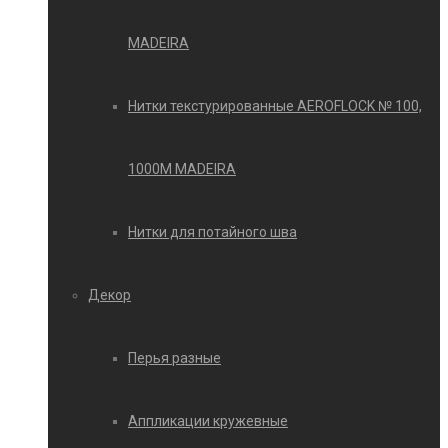
MADEIRA
Нитки текстурированные AEROFLOCK № 100,
1000М MADEIRA
Нитки для потайного шва
Декор
Перья разные
Аппликации кружевные