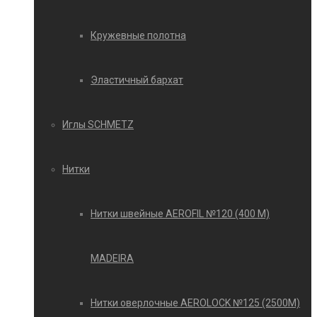
Кружевные полотна
Эластичный бархат
Иглы SCHMETZ
Нитки
Нитки швейные AEROFIL №120 (400 М)
MADEIRA
Нитки оверлочные AEROLOCK №125 (2500М)