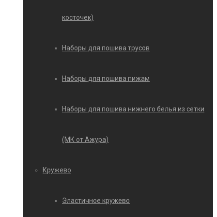
косточек)
Наборы для пошива трусов
Наборы для пошива пижам
Наборы для пошива нижнего белья из сетки
(МК от Ажура)
Кружево
Эластичное кружево