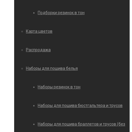
Подборки резинок в тон
Карта цветов
Распродажа
Наборы для пошива белья
Наборы резинок в тон
Наборы для пошива бюстгальтера и трусов
Наборы для пошива браллетов и трусов (без