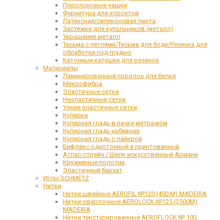
Поролоновые чашки
Фурнитура для корсетов
Латексная/силиконовая лента
Застежки для купальников (металл)
Украшение металл
Тесьма с петлями/Тесьма для боди/Резинка для
обработки под грудью
Катонные катушки для резинок
Материалы
Ламинированный поролон для белья
Микрофибра
Эластичные сетки
Неэластичные сетки
Узкие эластичные сетки
Кулирка
Кулирная гладь в пачке метражом
Кулирная гладь набивная
Кулирная гладь с лайкрой
Бифлекс однотонный и принтованный
Атлас-стрейч / Шелк искусственный Армани
Кружевные полотна
Эластичный бархат
Иглы SCHMETZ
Нитки
Нитки швейные AEROFIL №120 (400 М) MADEIRA
Нитки оверлочные AEROLOCK №125 (2500М)
MADEIRA
Нитки текстурированные AEROFLOCK № 100,