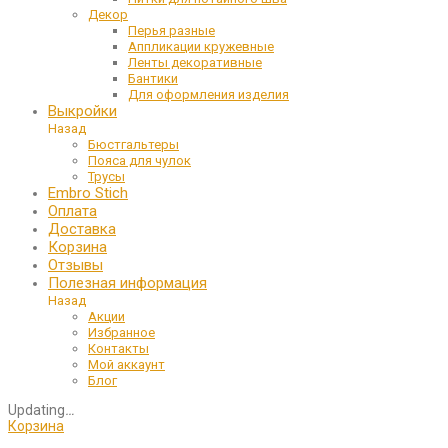
Декор
Перья разные
Аппликации кружевные
Ленты декоративные
Бантики
Для оформления изделия
Выкройки
Назад
Бюстгальтеры
Пояса для чулок
Трусы
Embro Stich
Оплата
Доставка
Корзина
Отзывы
Полезная информация
Назад
Акции
Избранное
Контакты
Мой аккаунт
Блог
Updating
…
Корзина