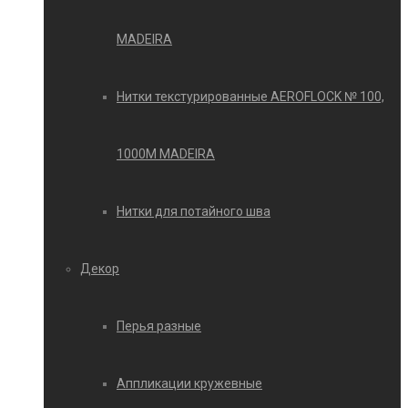
MADEIRA
Нитки текстурированные AEROFLOCK № 100,
1000М MADEIRA
Нитки для потайного шва
Декор
Перья разные
Аппликации кружевные