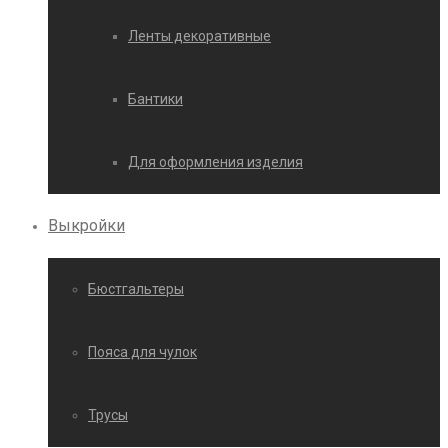
Ленты декоративные
Бантики
Для оформления изделия
Выкройки
Бюстгальтеры
Пояса для чулок
Трусы