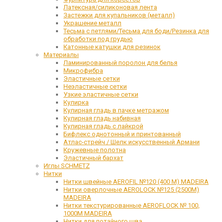
Латексная/силиконовая лента
Застежки для купальников (металл)
Украшение металл
Тесьма с петлями/Тесьма для боди/Резинка для
обработки под грудью
Катонные катушки для резинок
Материалы
Ламинированный поролон для белья
Микрофибра
Эластичные сетки
Неэластичные сетки
Узкие эластичные сетки
Кулирка
Кулирная гладь в пачке метражом
Кулирная гладь набивная
Кулирная гладь с лайкрой
Бифлекс однотонный и принтованный
Атлас-стрейч / Шелк искусственный Армани
Кружевные полотна
Эластичный бархат
Иглы SCHMETZ
Нитки
Нитки швейные AEROFIL №120 (400 М) MADEIRA
Нитки оверлочные AEROLOCK №125 (2500М)
MADEIRA
Нитки текстурированные AEROFLOCK № 100,
1000М MADEIRA
Нитки для потайного шва