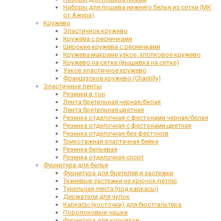
Наборы для пошива нижнего белья из сетки (МК
от Ажура)
Кружево
Эластичное кружево
Кружева с ресничками
Широкие кружева с ресничками
Кружева макраме узкое, хлопковое кружево
Кружево на сетке (вышивка на сетке)
Узкое эластичное кружево
Французское кружево (Chantilly)
Эластичные ленты
Резинки в тон
Лента бретельная черная/белая
Лента бретельная цветная
Резинка отделочная с фестонами черная/белая
Резинка отделочная с фестонами цветная
Резинка отделочная без фестонов
Трикотажная эластичная бейка
Резинка бельевая
Резинка отделочная спорт
Фурнитура для белья
Фурнитура для бретелей и застежки
Тканевые застежки на крючок-петлю
Тунельная лента (под каркасы)
Держатели для чулок
Каркасы (косточки) для бюстгальтера
Поролоновые чашки
Фурнитура для корсетов