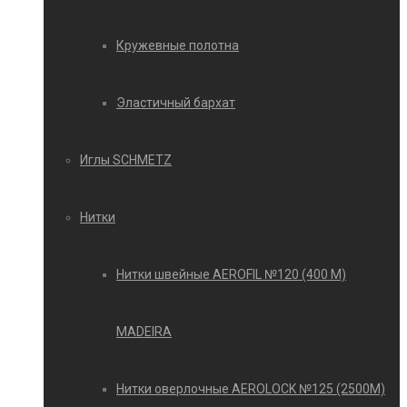
Кружевные полотна
Эластичный бархат
Иглы SCHMETZ
Нитки
Нитки швейные AEROFIL №120 (400 М)
MADEIRA
Нитки оверлочные AEROLOCK №125 (2500М)