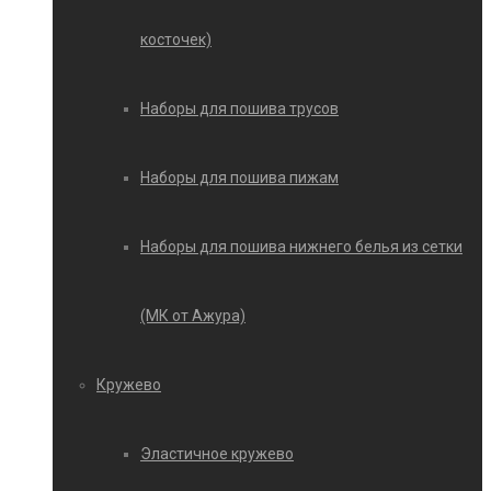
косточек)
Наборы для пошива трусов
Наборы для пошива пижам
Наборы для пошива нижнего белья из сетки
(МК от Ажура)
Кружево
Эластичное кружево