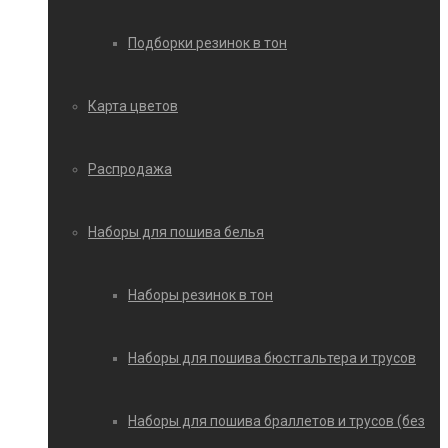
Подборки резинок в тон
Карта цветов
Распродажа
Наборы для пошива белья
Наборы резинок в тон
Наборы для пошива бюстгальтера и трусов
Наборы для пошива браллетов и трусов (без