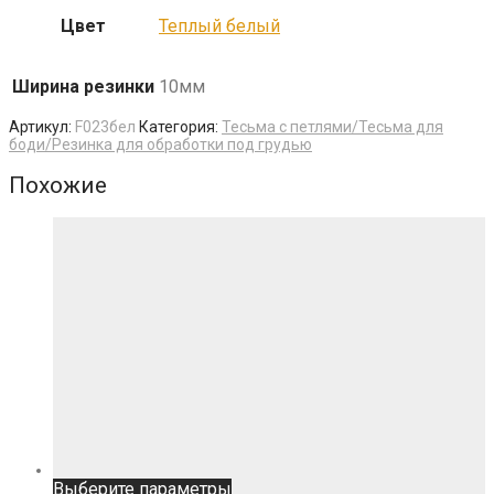
Цвет
Теплый белый
Ширина резинки
10мм
Артикул:
F023бел
Категория:
Тесьма с петлями/Тесьма для
боди/Резинка для обработки под грудью
Похожие
Этот
Выберите параметры