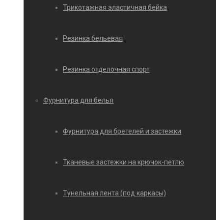
Трикотажная эластичная бейка
Резинка бельевая
Резинка отделочная спорт
Фурнитура для белья
Фурнитура для бретелей и застежки
Тканевые застежки на крючок-петлю
Тунельная лента (под каркасы)