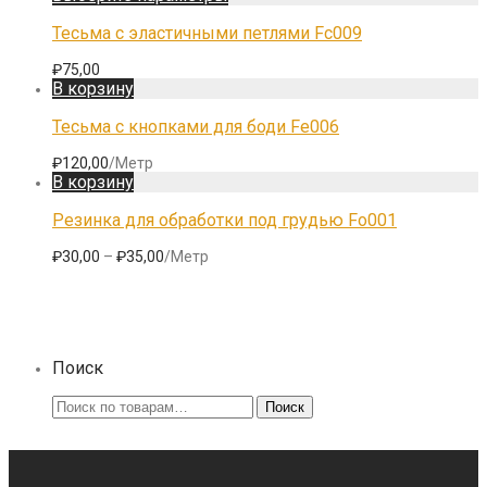
товар
имеет
Тесьма с эластичными петлями Fc009
несколько
вариаций.
₽
75,00
Опции
В корзину
можно
выбрать
Тесьма с кнопками для боди Fe006
на
странице
₽
120,00
/Метр
товара.
В корзину
Резинка для обработки под грудью Fo001
₽
30,00
–
₽
35,00
/Метр
Поиск
Искать:
Поиск