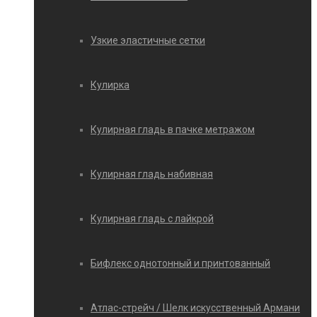
Узкие эластичные сетки
Кулирка
Кулирная гладь в пачке метражом
Кулирная гладь набивная
Кулирная гладь с лайкрой
Бифлекс однотонный и принтованный
Атлас-стрейч / Шелк искусственный Армани