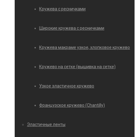
Кружева с ресничками
Широкие кружева с ресничками
Кружева макраме узкое, хлопковое кружево
Кружево на сетке (вышивка на сетке)
Узкое эластичное кружево
Французское кружево (Chantilly)
Эластичные ленты