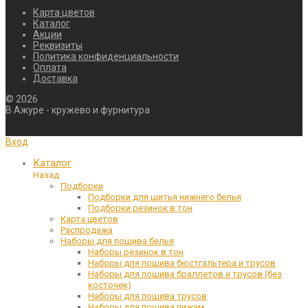
Карта цветов
Каталог
Акции
Реквизиты
Политика конфиденциальности
Оплата
Доставка
©
2026
В Ажуре - кружево и фурнитура
Вход
Каталог
Назад
Подборки
Подборки для шитья нижнего белья
Подборки резинок в тон
Карта цветов
Распродажа
Наборы для пошива белья
Наборы резинок в тон
Наборы для пошива бюстгальтера и трусов
Наборы для пошива браллетов и трусов (без
косточек)
Наборы для пошива трусов
Наборы для пошива пижам