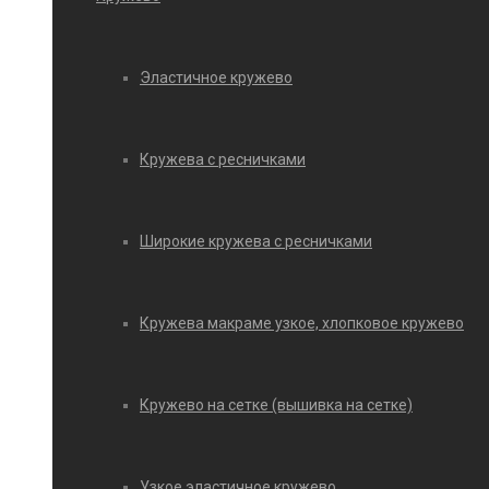
Эластичное кружево
Кружева с ресничками
Широкие кружева с ресничками
Кружева макраме узкое, хлопковое кружево
Кружево на сетке (вышивка на сетке)
Узкое эластичное кружево