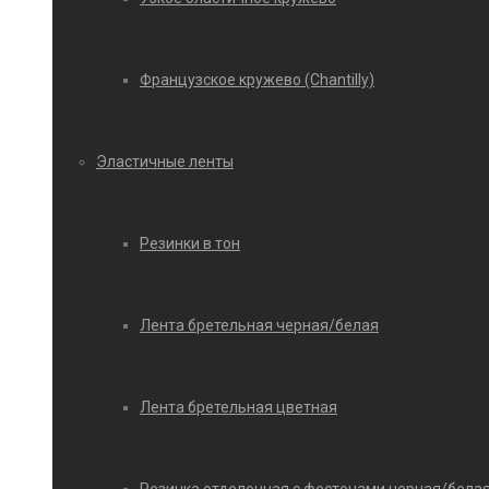
Французское кружево (Chantilly)
Эластичные ленты
Резинки в тон
Лента бретельная черная/белая
Лента бретельная цветная