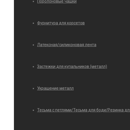
Поролоновые чашки
Фурнитура для корсетов
Латексная/силиконовая лента
Застежки для купальников (металл)
Украшение металл
Тесьма с петлями/Тесьма для боди/Резинка дл