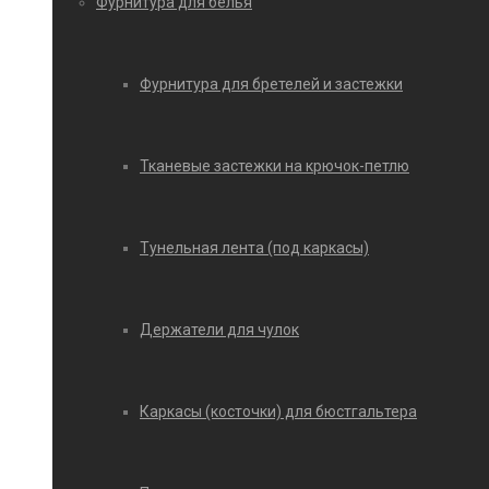
Фурнитура для белья
Фурнитура для бретелей и застежки
Тканевые застежки на крючок-петлю
Тунельная лента (под каркасы)
Держатели для чулок
Каркасы (косточки) для бюстгальтера