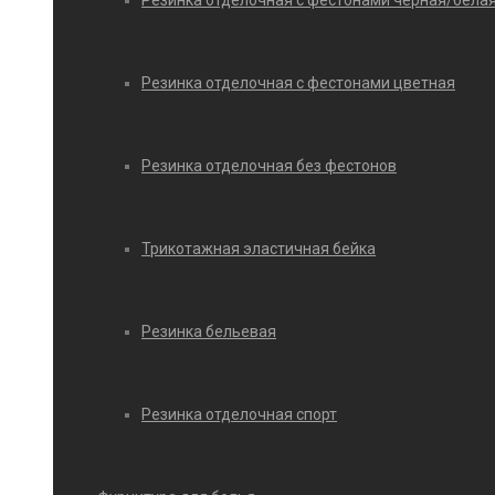
Резинка отделочная с фестонами черная/бела
Резинка отделочная с фестонами цветная
Резинка отделочная без фестонов
Трикотажная эластичная бейка
Резинка бельевая
Резинка отделочная спорт