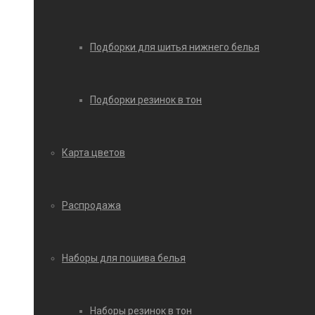
Подборки для шитья нижнего белья
Подборки резинок в тон
Карта цветов
Распродажа
Наборы для пошива белья
Наборы резинок в тон