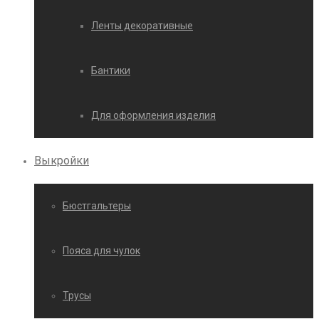
Ленты декоративные
Бантики
Для оформления изделия
Выкройки
Бюстгальтеры
Пояса для чулок
Трусы