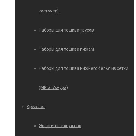
косточек)
Наборы для пошива трусов
Наборы для пошива пижам
Наборы для пошива нижнего белья из сетки
(МК от Ажура)
Кружево
Эластичное кружево