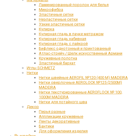
Ламинированный поролон для белья
Микрофибра
Эластичные сетки
Неэластичные сетки
Узкие эластичные сетки
Кулирка
Кулирная гладь в пачке метражом
Кулирная гладь набивная
Кулирная гладь с лайкрой
Бифлекс однотонный и принтованный
Атлас-стрейч / Шелк искусственный Армани
Кружевные полотна
Эластичный бархат
Иглы SCHMETZ
Нитки
Нитки швейные AEROFIL №120 (400 М) MADEIRA
Нитки оверлочные AEROLOCK №125 (2500М)
MADEIRA
Нитки текстурированные AEROFLOCK № 100,
1000М MADEIRA
Нитки для потайного шва
Декор
Перья разные
Аппликации кружевные
Ленты декоративные
Бантики
Для оформления изделия