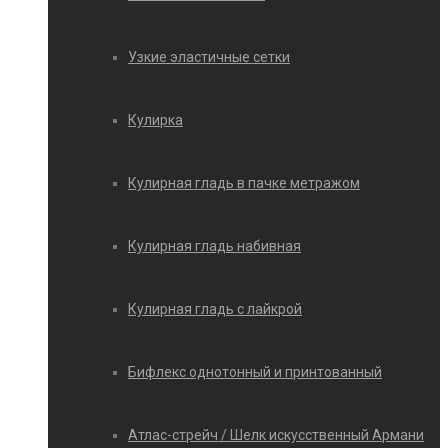
Узкие эластичные сетки
Кулирка
Кулирная гладь в пачке метражом
Кулирная гладь набивная
Кулирная гладь с лайкрой
Бифлекс однотонный и принтованный
Атлас-стрейч / Шелк искусственный Армани