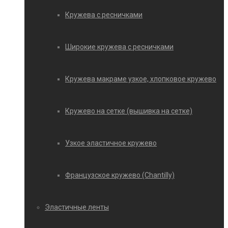
Кружева с ресничками
Широкие кружева с ресничками
Кружева макраме узкое, хлопковое кружево
Кружево на сетке (вышивка на сетке)
Узкое эластичное кружево
Французское кружево (Chantilly)
Эластичные ленты