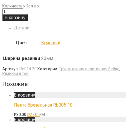
Количество
Кол-во
В корзину
Детали
Цвет
Красный
Ширина резинки
20мм
Артикул:
Re014 20
Категории:
Трикотажная эластичная бейка
,
Резинки в тон
Похожие
В корзину
Лента бретельная Rb005 10
Первоначальная
Текущая
₽
30,00
₽
27,00
/М.
цена
цена:
В корзину
составляла
₽27,00.