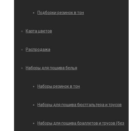
Подборки резинок в тон
Карта цветов
Распродажа
Наборы для пошива белья
Наборы резинок в тон
Наборы для пошива бюстгальтера и трусов
Наборы для пошива браллетов и трусов (без