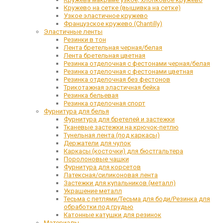
Кружево на сетке (вышивка на сетке)
Узкое эластичное кружево
Французское кружево (Chantilly)
Эластичные ленты
Резинки в тон
Лента бретельная черная/белая
Лента бретельная цветная
Резинка отделочная с фестонами черная/белая
Резинка отделочная с фестонами цветная
Резинка отделочная без фестонов
Трикотажная эластичная бейка
Резинка бельевая
Резинка отделочная спорт
Фурнитура для белья
Фурнитура для бретелей и застежки
Тканевые застежки на крючок-петлю
Тунельная лента (под каркасы)
Держатели для чулок
Каркасы (косточки) для бюстгальтера
Поролоновые чашки
Фурнитура для корсетов
Латексная/силиконовая лента
Застежки для купальников (металл)
Украшение металл
Тесьма с петлями/Тесьма для боди/Резинка для
обработки под грудью
Катонные катушки для резинок
Материалы