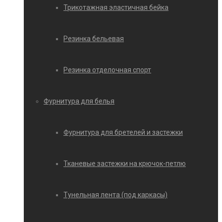
Трикотажная эластичная бейка
Резинка бельевая
Резинка отделочная спорт
Фурнитура для белья
Фурнитура для бретелей и застежки
Тканевые застежки на крючок-петлю
Тунельная лента (под каркасы)