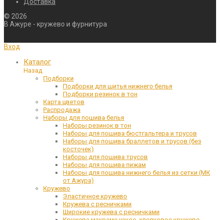
Доставка
©
2026
В Ажуре - кружево и фурнитура
Вход
Каталог
Назад
Подборки
Подборки для шитья нижнего белья
Подборки резинок в тон
Карта цветов
Распродажа
Наборы для пошива белья
Наборы резинок в тон
Наборы для пошива бюстгальтера и трусов
Наборы для пошива браллетов и трусов (без
косточек)
Наборы для пошива трусов
Наборы для пошива пижам
Наборы для пошива нижнего белья из сетки (МК
от Ажура)
Кружево
Эластичное кружево
Кружева с ресничками
Широкие кружева с ресничками
Кружева макраме узкое, хлопковое кружево