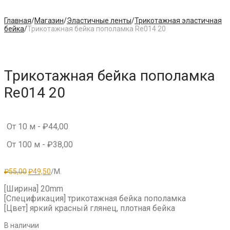
Главная
/
Магазин
/
Эластичные ленты
/
Трикотажная эластичная
бейка
/
Трикотажная бейка пополамка Re014 20
Трикотажная бейка пополамка
Re014 20
От 10 м -
₽
44,00
От 100 м -
₽
38,00
Первоначальная
Текущая
₽
55,00
₽
49,50
/М.
цена
цена:
составляла
₽49,50.
[Ширина] 20mm
₽55,00.
[Спецификация] трикотажная бейка пополамка
[Цвет] яркий красный глянец, плотная бейка
В наличии