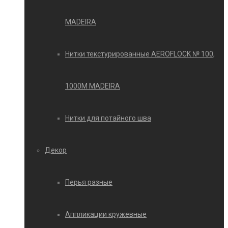
MADEIRA
Нитки текстурированные AEROFLOCK № 100,
1000М MADEIRA
Нитки для потайного шва
Декор
Перья разные
Аппликации кружевные