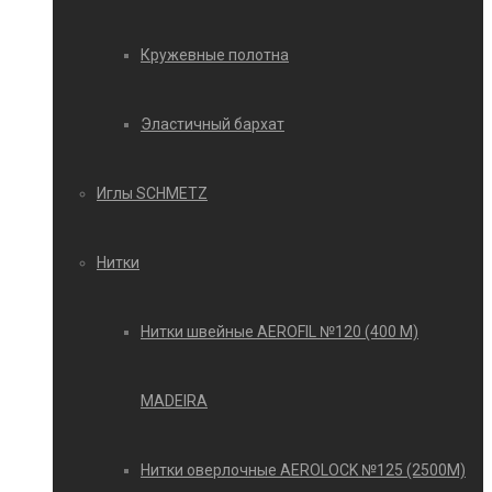
Кружевные полотна
Эластичный бархат
Иглы SCHMETZ
Нитки
Нитки швейные AEROFIL №120 (400 М)
MADEIRA
Нитки оверлочные AEROLOCK №125 (2500М)