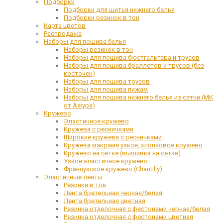
Подборки
Подборки для шитья нижнего белья
Подборки резинок в тон
Карта цветов
Распродажа
Наборы для пошива белья
Наборы резинок в тон
Наборы для пошива бюстгальтера и трусов
Наборы для пошива браллетов и трусов (без
косточек)
Наборы для пошива трусов
Наборы для пошива пижам
Наборы для пошива нижнего белья из сетки (МК
от Ажура)
Кружево
Эластичное кружево
Кружева с ресничками
Широкие кружева с ресничками
Кружева макраме узкое, хлопковое кружево
Кружево на сетке (вышивка на сетке)
Узкое эластичное кружево
Французское кружево (Chantilly)
Эластичные ленты
Резинки в тон
Лента бретельная черная/белая
Лента бретельная цветная
Резинка отделочная с фестонами черная/белая
Резинка отделочная с фестонами цветная