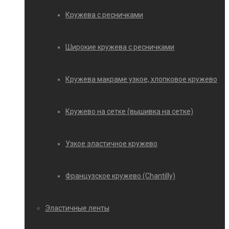
Кружева с ресничками
Широкие кружева с ресничками
Кружева макраме узкое, хлопковое кружево
Кружево на сетке (вышивка на сетке)
Узкое эластичное кружево
Французское кружево (Chantilly)
Эластичные ленты