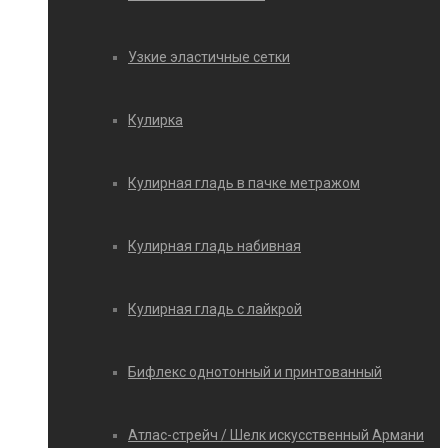
Узкие эластичные сетки
Кулирка
Кулирная гладь в пачке метражом
Кулирная гладь набивная
Кулирная гладь с лайкрой
Бифлекс однотонный и принтованный
Атлас-стрейч / Шелк искусственный Армани