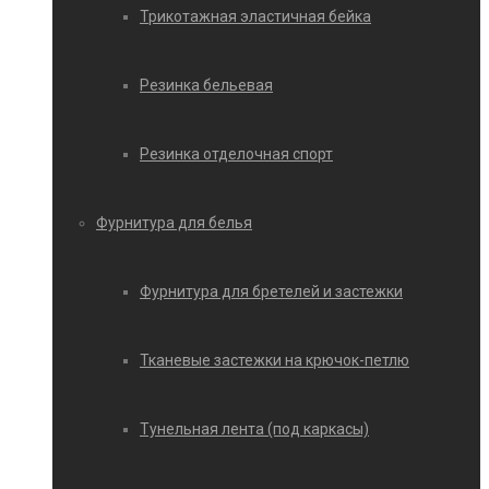
Трикотажная эластичная бейка
Резинка бельевая
Резинка отделочная спорт
Фурнитура для белья
Фурнитура для бретелей и застежки
Тканевые застежки на крючок-петлю
Тунельная лента (под каркасы)