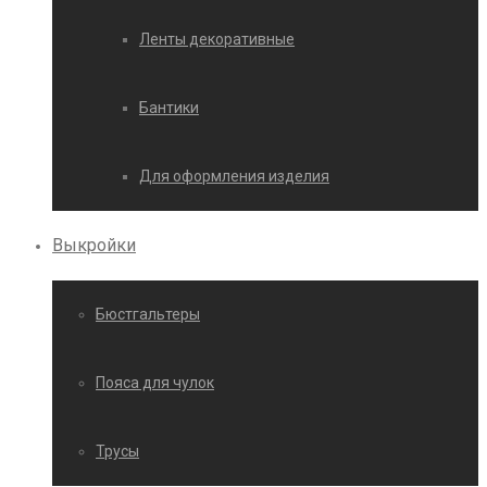
Ленты декоративные
Бантики
Для оформления изделия
Выкройки
Бюстгальтеры
Пояса для чулок
Трусы