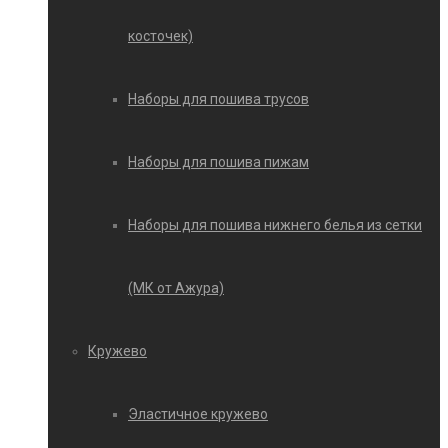
косточек)
Наборы для пошива трусов
Наборы для пошива пижам
Наборы для пошива нижнего белья из сетки
(МК от Ажура)
Кружево
Эластичное кружево