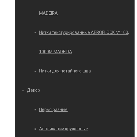
MADEIRA
Нитки текстурированные AEROFLOCK № 100,
1000М MADEIRA
Нитки для потайного шва
Декор
Перья разные
Аппликации кружевные