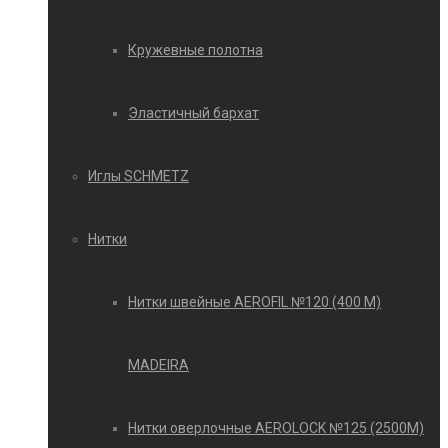
Кружевные полотна
Эластичный бархат
Иглы SCHMETZ
Нитки
Нитки швейные AEROFIL №120 (400 М)
MADEIRA
Нитки оверлочные AEROLOCK №125 (2500М)