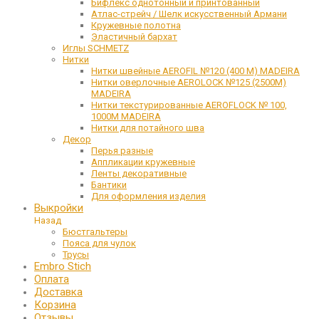
Бифлекс однотонный и принтованный
Атлас-стрейч / Шелк искусственный Армани
Кружевные полотна
Эластичный бархат
Иглы SCHMETZ
Нитки
Нитки швейные AEROFIL №120 (400 М) MADEIRA
Нитки оверлочные AEROLOCK №125 (2500М)
MADEIRA
Нитки текстурированные AEROFLOCK № 100,
1000М MADEIRA
Нитки для потайного шва
Декор
Перья разные
Аппликации кружевные
Ленты декоративные
Бантики
Для оформления изделия
Выкройки
Назад
Бюстгальтеры
Пояса для чулок
Трусы
Embro Stich
Оплата
Доставка
Корзина
Отзывы