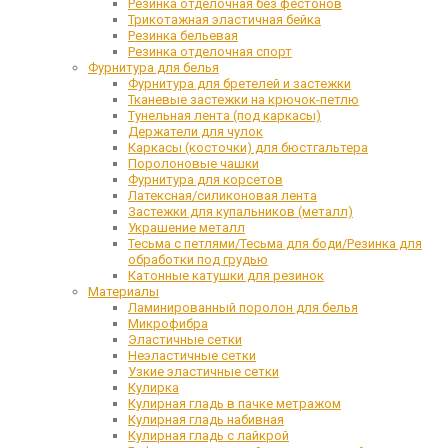
Резинка отделочная без фестонов
Трикотажная эластичная бейка
Резинка бельевая
Резинка отделочная спорт
Фурнитура для белья
Фурнитура для бретелей и застежки
Тканевые застежки на крючок-петлю
Тунельная лента (под каркасы)
Держатели для чулок
Каркасы (косточки) для бюстгальтера
Поролоновые чашки
Фурнитура для корсетов
Латексная/силиконовая лента
Застежки для купальников (металл)
Украшение металл
Тесьма с петлями/Тесьма для боди/Резинка для
обработки под грудью
Катонные катушки для резинок
Материалы
Ламинированный поролон для белья
Микрофибра
Эластичные сетки
Неэластичные сетки
Узкие эластичные сетки
Кулирка
Кулирная гладь в пачке метражом
Кулирная гладь набивная
Кулирная гладь с лайкрой