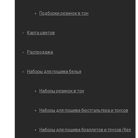
Подборки резинок в тон
Карта цветов
Распродажа
Наборы для пошива белья
Наборы резинок в тон
Наборы для пошива бюстгальтера и трусов
Наборы для пошива браллетов и трусов (без