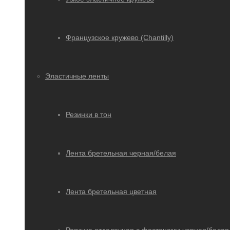
Французское кружево (Chantilly)
Эластичные ленты
Резинки в тон
Лента бретельная черная/белая
Лента бретельная цветная