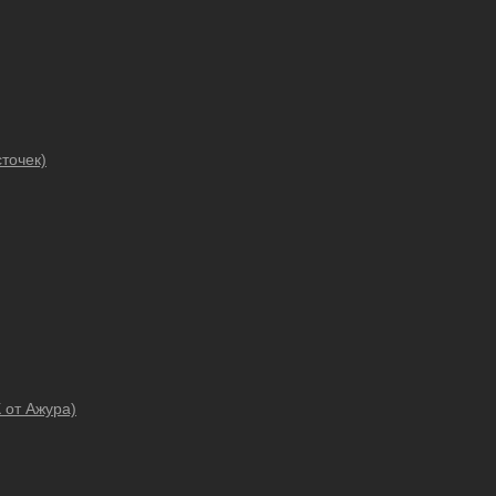
точек)
 от Ажура)