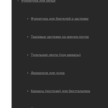
Фурнитура для белья
Фурнитура для бретелей и застежки
Тканевые застежки на крючок-петлю
Тунельная лента (под каркасы)
Держатели для чулок
Каркасы (косточки) для бюстгальтера