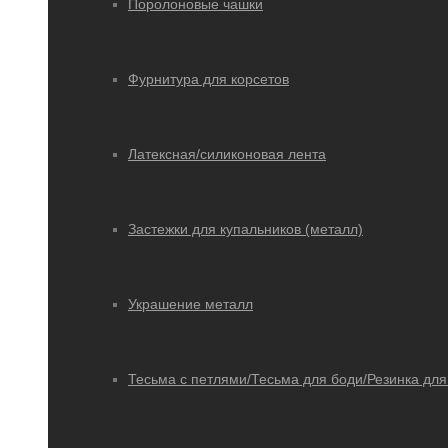
Поролоновые чашки
Фурнитура для корсетов
Латексная/силиконовая лента
Застежки для купальников (металл)
Украшение металл
Тесьма с петлями/Тесьма для боди/Резинка для