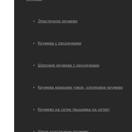
Эластичное кружево
Кружева с ресничками
Широкие кружева с ресничками
Кружева макраме узкое, хлопковое кружево
Кружево на сетке (вышивка на сетке)
Узкое эластичное кружево