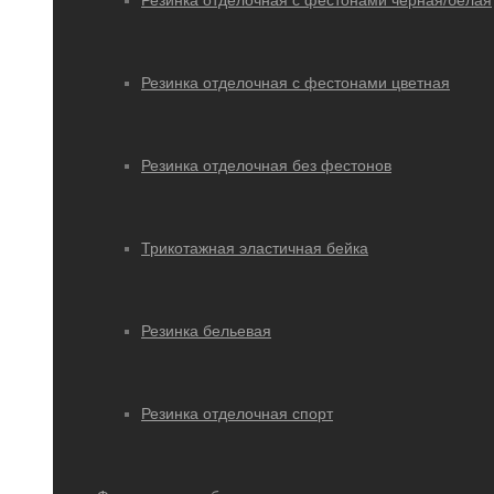
Резинка отделочная с фестонами черная/белая
Резинка отделочная с фестонами цветная
Резинка отделочная без фестонов
Трикотажная эластичная бейка
Резинка бельевая
Резинка отделочная спорт