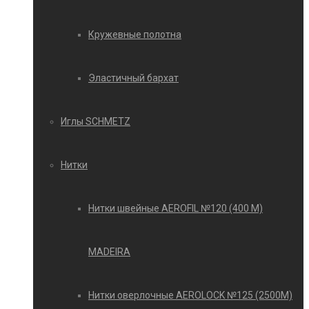
Кружевные полотна
Эластичный бархат
Иглы SCHMETZ
Нитки
Нитки швейные AEROFIL №120 (400 М)
MADEIRA
Нитки оверлочные AEROLOCK №125 (2500М)