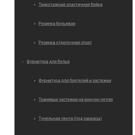
Трикотажная эластичная бейка
Резинка бельевая
Резинка отделочная спорт
Фурнитура для белья
Фурнитура для бретелей и застежки
Тканевые застежки на крючок-петлю
Тунельная лента (под каркасы)