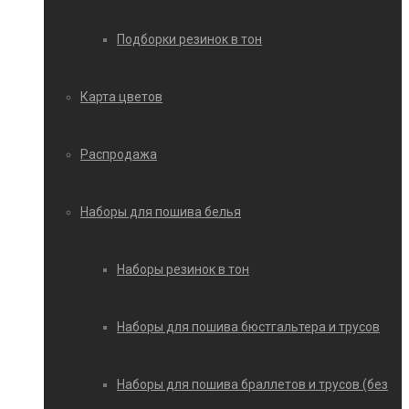
Подборки резинок в тон
Карта цветов
Распродажа
Наборы для пошива белья
Наборы резинок в тон
Наборы для пошива бюстгальтера и трусов
Наборы для пошива браллетов и трусов (без