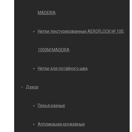
MADEIRA
Нитки текстурированные AEROFLOCK № 100,
1000М MADEIRA
Нитки для потайного шва
Декор
Перья разные
Аппликации кружевные