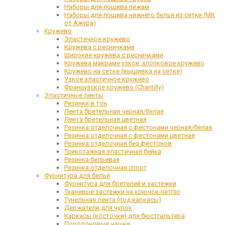
Наборы для пошива пижам
Наборы для пошива нижнего белья из сетки (МК
от Ажура)
Кружево
Эластичное кружево
Кружева с ресничками
Широкие кружева с ресничками
Кружева макраме узкое, хлопковое кружево
Кружево на сетке (вышивка на сетке)
Узкое эластичное кружево
Французское кружево (Chantilly)
Эластичные ленты
Резинки в тон
Лента бретельная черная/белая
Лента бретельная цветная
Резинка отделочная с фестонами черная/белая
Резинка отделочная с фестонами цветная
Резинка отделочная без фестонов
Трикотажная эластичная бейка
Резинка бельевая
Резинка отделочная спорт
Фурнитура для белья
Фурнитура для бретелей и застежки
Тканевые застежки на крючок-петлю
Тунельная лента (под каркасы)
Держатели для чулок
Каркасы (косточки) для бюстгальтера
Поролоновые чашки