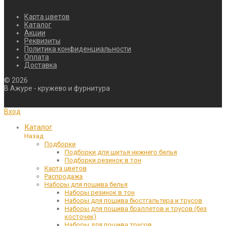
Карта цветов
Каталог
Акции
Реквизиты
Политика конфиденциальности
Оплата
Доставка
©
2026
В Ажуре - кружево и фурнитура
Вход
Каталог
Назад
Подборки
Подборки для шитья нижнего белья
Подборки резинок в тон
Карта цветов
Распродажа
Наборы для пошива белья
Наборы резинок в тон
Наборы для пошива бюстгальтера и трусов
Наборы для пошива браллетов и трусов (без
косточек)
Наборы для пошива трусов