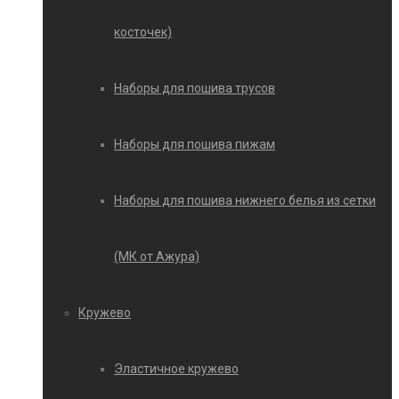
косточек)
Наборы для пошива трусов
Наборы для пошива пижам
Наборы для пошива нижнего белья из сетки
(МК от Ажура)
Кружево
Эластичное кружево