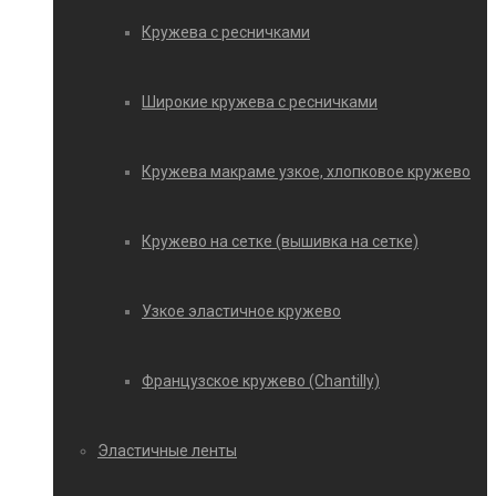
Кружева с ресничками
Широкие кружева с ресничками
Кружева макраме узкое, хлопковое кружево
Кружево на сетке (вышивка на сетке)
Узкое эластичное кружево
Французское кружево (Chantilly)
Эластичные ленты