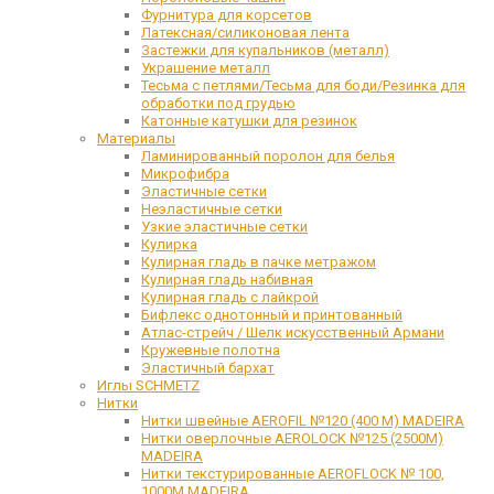
Фурнитура для корсетов
Латексная/силиконовая лента
Застежки для купальников (металл)
Украшение металл
Тесьма с петлями/Тесьма для боди/Резинка для
обработки под грудью
Катонные катушки для резинок
Материалы
Ламинированный поролон для белья
Микрофибра
Эластичные сетки
Неэластичные сетки
Узкие эластичные сетки
Кулирка
Кулирная гладь в пачке метражом
Кулирная гладь набивная
Кулирная гладь с лайкрой
Бифлекс однотонный и принтованный
Атлас-стрейч / Шелк искусственный Армани
Кружевные полотна
Эластичный бархат
Иглы SCHMETZ
Нитки
Нитки швейные AEROFIL №120 (400 М) MADEIRA
Нитки оверлочные AEROLOCK №125 (2500М)
MADEIRA
Нитки текстурированные AEROFLOCK № 100,
1000М MADEIRA