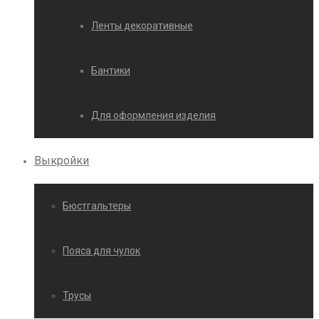
Ленты декоративные
Бантики
Для оформления изделия
Выкройки
Бюстгальтеры
Пояса для чулок
Трусы