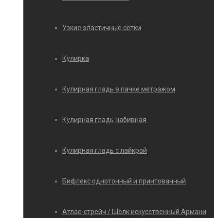
Узкие эластичные сетки
Кулирка
Кулирная гладь в пачке метражом
Кулирная гладь набивная
Кулирная гладь с лайкрой
Бифлекс однотонный и принтованный
Атлас-стрейч / Шелк искусственный Армани