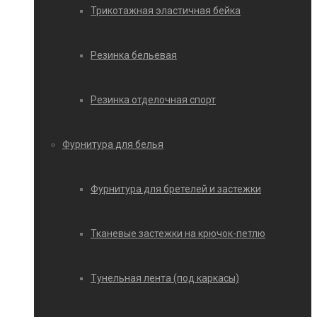
Трикотажная эластичная бейка
Резинка бельевая
Резинка отделочная спорт
Фурнитура для белья
Фурнитура для бретелей и застежки
Тканевые застежки на крючок-петлю
Тунельная лента (под каркасы)