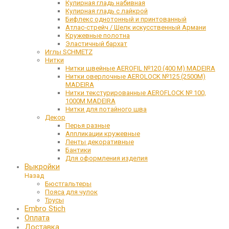
Кулирная гладь набивная
Кулирная гладь с лайкрой
Бифлекс однотонный и принтованный
Атлас-стрейч / Шелк искусственный Армани
Кружевные полотна
Эластичный бархат
Иглы SCHMETZ
Нитки
Нитки швейные AEROFIL №120 (400 М) MADEIRA
Нитки оверлочные AEROLOCK №125 (2500М)
MADEIRA
Нитки текстурированные AEROFLOCK № 100,
1000М MADEIRA
Нитки для потайного шва
Декор
Перья разные
Аппликации кружевные
Ленты декоративные
Бантики
Для оформления изделия
Выкройки
Назад
Бюстгальтеры
Пояса для чулок
Трусы
Embro Stich
Оплата
Доставка