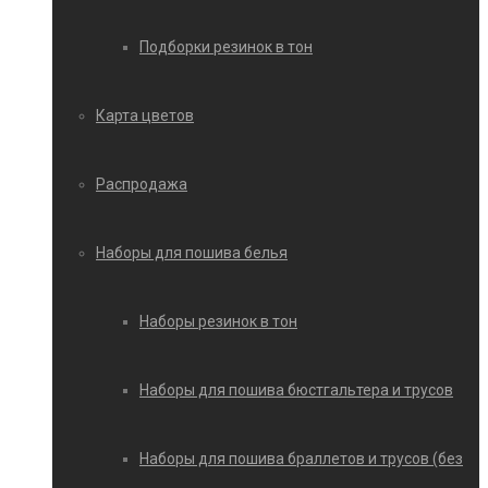
Подборки резинок в тон
Карта цветов
Распродажа
Наборы для пошива белья
Наборы резинок в тон
Наборы для пошива бюстгальтера и трусов
Наборы для пошива браллетов и трусов (без