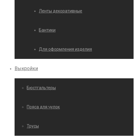
Ленты декоративные
Бантики
Для оформления изделия
Выкройки
Бюстгальтеры
Пояса для чулок
Трусы