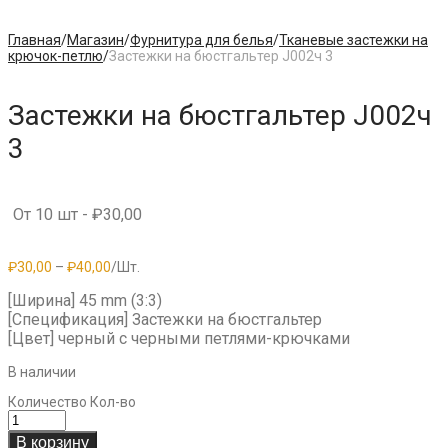
Главная
/
Магазин
/
Фурнитура для белья
/
Тканевые застежки на
крючок-петлю
/
Застежки на бюстгальтер J002ч 3
Застежки на бюстгальтер J002ч
3
От 10 шт -
₽
30,00
₽
30,00
–
₽
40,00
/Шт.
[Ширина] 45 mm (3:3)
[Спецификация] Застежки на бюстгальтер
[Цвет] черный с черными петлями-крючками
В наличии
Количество
Кол-во
В корзину