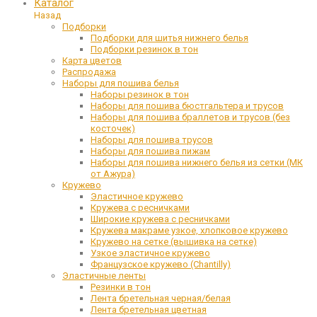
Каталог
Назад
Подборки
Подборки для шитья нижнего белья
Подборки резинок в тон
Карта цветов
Распродажа
Наборы для пошива белья
Наборы резинок в тон
Наборы для пошива бюстгальтера и трусов
Наборы для пошива браллетов и трусов (без
косточек)
Наборы для пошива трусов
Наборы для пошива пижам
Наборы для пошива нижнего белья из сетки (МК
от Ажура)
Кружево
Эластичное кружево
Кружева с ресничками
Широкие кружева с ресничками
Кружева макраме узкое, хлопковое кружево
Кружево на сетке (вышивка на сетке)
Узкое эластичное кружево
Французское кружево (Chantilly)
Эластичные ленты
Резинки в тон
Лента бретельная черная/белая
Лента бретельная цветная