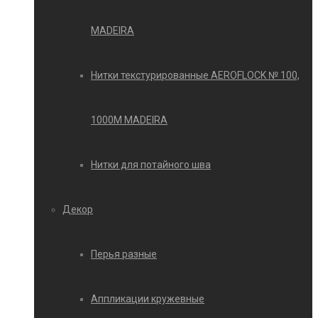
MADEIRA
Нитки текстурированные AEROFLOCK № 100,
1000М MADEIRA
Нитки для потайного шва
Декор
Перья разные
Аппликации кружевные