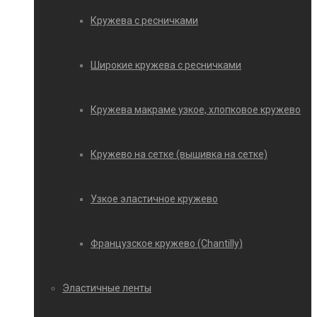
Кружева с ресничками
Широкие кружева с ресничками
Кружева макраме узкое, хлопковое кружево
Кружево на сетке (вышивка на сетке)
Узкое эластичное кружево
Французское кружево (Chantilly)
Эластичные ленты