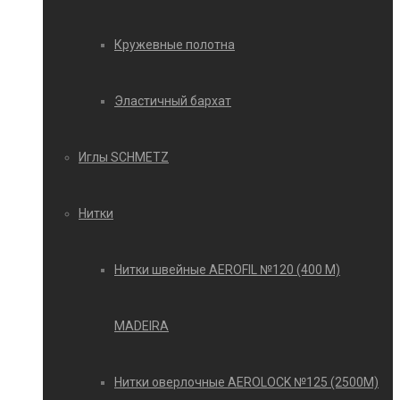
Кружевные полотна
Эластичный бархат
Иглы SCHMETZ
Нитки
Нитки швейные AEROFIL №120 (400 М)
MADEIRA
Нитки оверлочные AEROLOCK №125 (2500М)