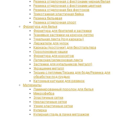
Резинка отделочная с фестонами черная/белая
Резинка отделочная с фестонами цветная
Резинка отделочная без фестонов
Трикотажная эластичная бейка
Резинка бельевая
Резинка отделочная спорт
Фурнитура для белья
Фурнитура для бретелей и застежки
Тканевые застежки на крючок-петлю
Тунельная лента (под каркасы)
Держатели для чулок
Каркасы (косточки) для бюстгальтера
Поролоновые чашки
Фурнитура для корсетов
Латексная/силиконовая лента
Застежки для купальников (металл)
Украшение металл
Тесьма с петлями/Тесьма для боди/Резинка для
обработки под грудью
Катонные катушки для резинок
Материалы
Ламинированный поролон для белья
Микрофибра
Эластичные сетки
Неэластичные сетки
Узкие эластичные сетки
Кулирка
Кулирная гладь в пачке метражом