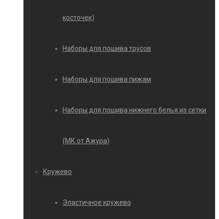
косточек)
Наборы для пошива трусов
Наборы для пошива пижам
Наборы для пошива нижнего белья из сетки
(МК от Ажура)
Кружево
Эластичное кружево