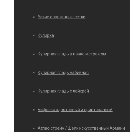
Узкие эластичные сетки
Кулирка
Кулирная гладь в пачке метражом
Кулирная гладь набивная
Кулирная гладь с лайкрой
Бифлекс однотонный и принтованный
Атлас-стрейч / Шелк искусственный Армани