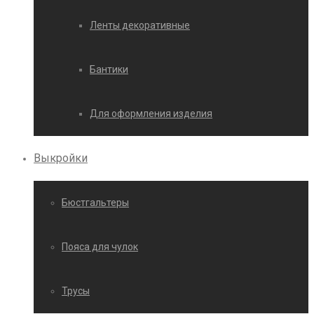
Ленты декоративные
Бантики
Для оформления изделия
Выкройки
Бюстгальтеры
Пояса для чулок
Трусы