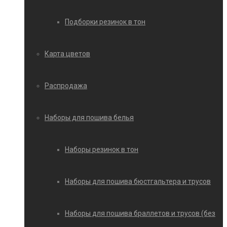
Подборки резинок в тон
Карта цветов
Распродажа
Наборы для пошива белья
Наборы резинок в тон
Наборы для пошива бюстгальтера и трусов
Наборы для пошива браллетов и трусов (без