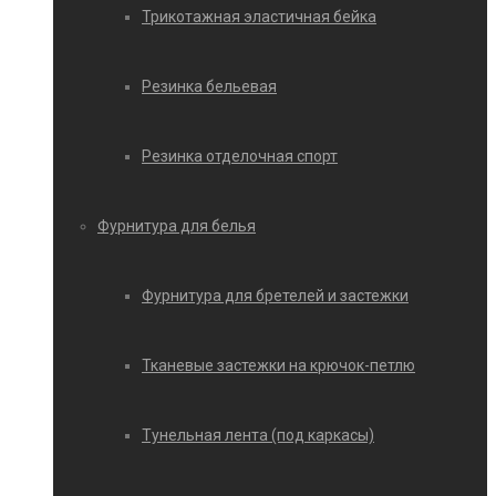
Трикотажная эластичная бейка
Резинка бельевая
Резинка отделочная спорт
Фурнитура для белья
Фурнитура для бретелей и застежки
Тканевые застежки на крючок-петлю
Тунельная лента (под каркасы)