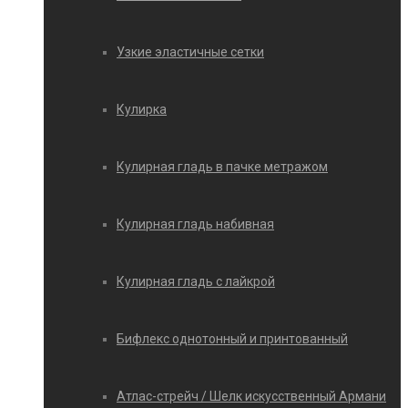
Узкие эластичные сетки
Кулирка
Кулирная гладь в пачке метражом
Кулирная гладь набивная
Кулирная гладь с лайкрой
Бифлекс однотонный и принтованный
Атлас-стрейч / Шелк искусственный Армани