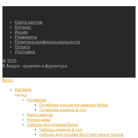
Карта цветов
Каталог
Акции
Реквизиты
Политика конфиденциальности
Оплата
Доставка
©
2026
В Ажуре - кружево и фурнитура
Вход
Каталог
Назад
Подборки
Подборки для шитья нижнего белья
Подборки резинок в тон
Карта цветов
Распродажа
Наборы для пошива белья
Наборы резинок в тон
Наборы для пошива бюстгальтера и трусов