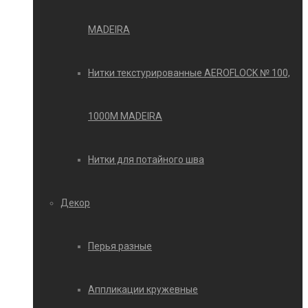
MADEIRA
Нитки текстурированные AEROFLOCK № 100,
1000М MADEIRA
Нитки для потайного шва
Декор
Перья разные
Аппликации кружевные