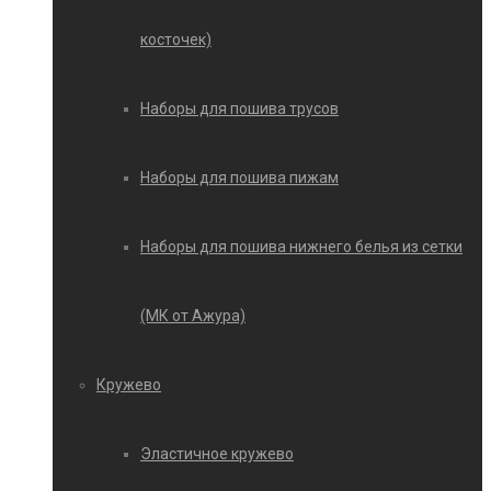
косточек)
Наборы для пошива трусов
Наборы для пошива пижам
Наборы для пошива нижнего белья из сетки
(МК от Ажура)
Кружево
Эластичное кружево