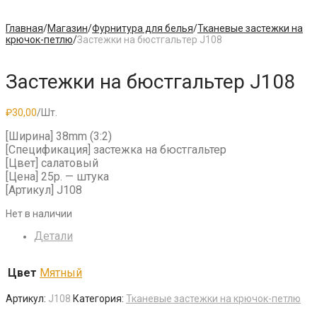
Главная
/
Магазин
/
Фурнитура для белья
/
Тканевые застежки на
крючок-петлю
/
Застежки на бюстгальтер J108
Застежки на бюстгальтер J108
₽
30,00
/Шт.
[Ширина] 38mm (3:2)
[Спецификация] застежка на бюстгальтер
[Цвет] салатовый
[Цена] 25р. — штука
[Артикул] J108
Нет в наличии
Детали
Цвет
Мятный
Артикул:
J108
Категория:
Тканевые застежки на крючок-петлю