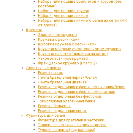
Наборы для пошива браллетов и трусов (без
косточек)
Наборы для пошива трусов
Наборы для пошива пижам
Наборы для пошива нижнего белья из сетки (МК
от Ажура)
Кружево
Эластичное кружево
Кружева с ресничками
Широкие кружева с ресничками
Кружева макраме узкое, хлопковое кружево
Кружево на сетке (вышивка на сетке)
Узкое эластичное кружево
Французское кружево (Chantilly)
Эластичные ленты
Резинки в тон
Лента бретельная черная/белая
Лента бретельная цветная
Резинка отделочная с фестонами черная/белая
Резинка отделочная с фестонами цветная
Резинка отделочная без фестонов
Трикотажная эластичная бейка
Резинка бельевая
Резинка отделочная спорт
Фурнитура для белья
Фурнитура для бретелей и застежки
Тканевые застежки на крючок-петлю
Тунельная лента (под каркасы)