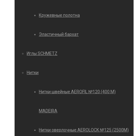
Кружевные полотна
Эластичный бархат
Иглы SCHMETZ
Нитки
Нитки швейные AEROFIL №120 (400 М)
MADEIRA
Нитки оверлочные AEROLOCK №125 (2500М)