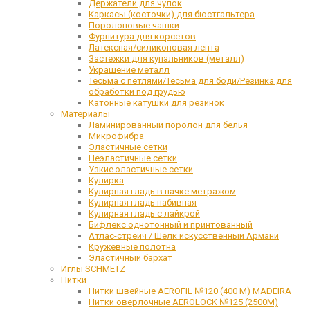
Держатели для чулок
Каркасы (косточки) для бюстгальтера
Поролоновые чашки
Фурнитура для корсетов
Латексная/силиконовая лента
Застежки для купальников (металл)
Украшение металл
Тесьма с петлями/Тесьма для боди/Резинка для
обработки под грудью
Катонные катушки для резинок
Материалы
Ламинированный поролон для белья
Микрофибра
Эластичные сетки
Неэластичные сетки
Узкие эластичные сетки
Кулирка
Кулирная гладь в пачке метражом
Кулирная гладь набивная
Кулирная гладь с лайкрой
Бифлекс однотонный и принтованный
Атлас-стрейч / Шелк искусственный Армани
Кружевные полотна
Эластичный бархат
Иглы SCHMETZ
Нитки
Нитки швейные AEROFIL №120 (400 М) MADEIRA
Нитки оверлочные AEROLOCK №125 (2500М)