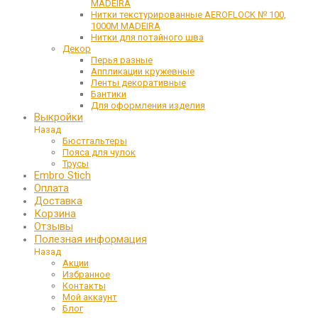
MADEIRA
Нитки текстурированные AEROFLOCK № 100,
1000М MADEIRA
Нитки для потайного шва
Декор
Перья разные
Аппликации кружевные
Ленты декоративные
Бантики
Для оформления изделия
Выкройки
Назад
Бюстгальтеры
Пояса для чулок
Трусы
Embro Stich
Оплата
Доставка
Корзина
Отзывы
Полезная информация
Назад
Акции
Избранное
Контакты
Мой аккаунт
Блог