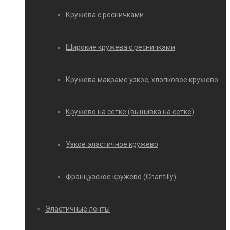
Кружева с ресничками
Широкие кружева с ресничками
Кружева макраме узкое, хлопковое кружево
Кружево на сетке (вышивка на сетке)
Узкое эластичное кружево
Французское кружево (Chantilly)
Эластичные ленты