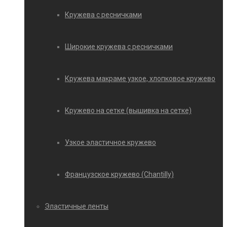
Кружева с ресничками
Широкие кружева с ресничками
Кружева макраме узкое, хлопковое кружево
Кружево на сетке (вышивка на сетке)
Узкое эластичное кружево
Французское кружево (Chantilly)
Эластичные ленты