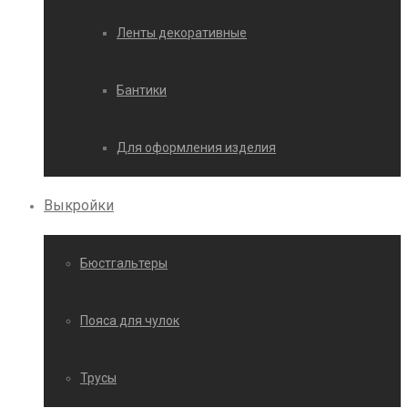
Ленты декоративные
Бантики
Для оформления изделия
Выкройки
Бюстгальтеры
Пояса для чулок
Трусы