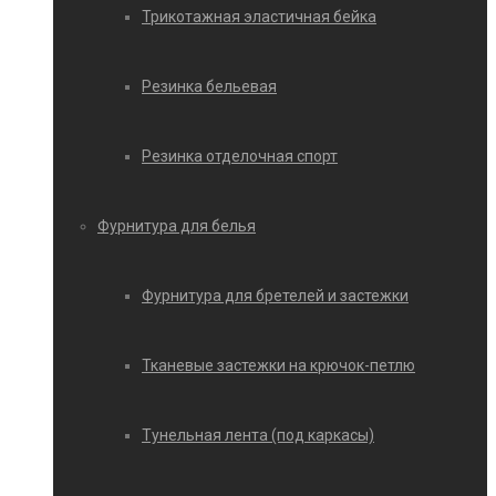
Трикотажная эластичная бейка
Резинка бельевая
Резинка отделочная спорт
Фурнитура для белья
Фурнитура для бретелей и застежки
Тканевые застежки на крючок-петлю
Тунельная лента (под каркасы)