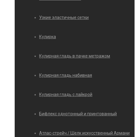
Узкие эластичные сетки
Кулирка
Кулирная гладь в пачке метражом
Кулирная гладь набивная
Кулирная гладь с лайкрой
Бифлекс однотонный и принтованный
Атлас-стрейч / Шелк искусственный Армани