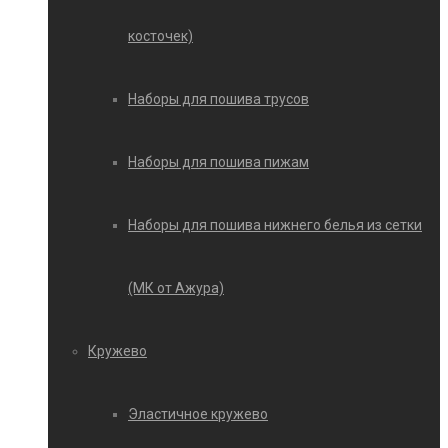
косточек)
Наборы для пошива трусов
Наборы для пошива пижам
Наборы для пошива нижнего белья из сетки
(МК от Ажура)
Кружево
Эластичное кружево