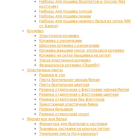
Наборы для пошива браллетов и трусов (без
косточек)
Наборы для пошива трусов
Наборы для пошива пижам
Наборы для пошива нижнего белья из сетки (МК
от Ажура)
Кружево
Эластичное кружево
Кружева с ресничками
Широкие кружева с ресничками
Кружева макраме узкое, хлопковое кружево
Кружево на сетке (вышивка на сетке)
Узкое эластичное кружево
Французское кружево (Chantilly)
Эластичные ленты
Резинки в тон
Лента бретельная черная/белая
Лента бретельная цветная
Резинка отделочная с фестонами черная/белая
Резинка отделочная с фестонами цветная
Резинка отделочная без фестонов
Трикотажная эластичная бейка
Резинка бельевая
Резинка отделочная спорт
Фурнитура для белья
Фурнитура для бретелей и застежки
Тканевые застежки на крючок-петлю
Тунельная лента (под каркасы)