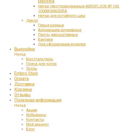
MADEIRA
Нитки текстурированные AEROFLOCK № 100,
1000М MADEIRA
Нитки для потайного шва
Декор
Перья разные
Аппликации кружевные
Ленты декоративные
Бантики
Для оформления изделия
Выкройки
Назад
Бюстгальтеры
Пояса для чулок
Трусы
Embro Stich
Оплата
Доставка
Корзина
Отзывы
Полезная информация
Назад
Акции
Избранное
Контакты
Мой аккаунт
Блог