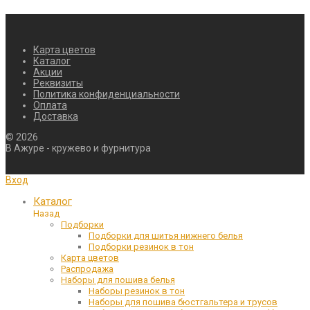
Карта цветов
Каталог
Акции
Реквизиты
Политика конфиденциальности
Оплата
Доставка
©
2026
В Ажуре - кружево и фурнитура
Вход
Каталог
Назад
Подборки
Подборки для шитья нижнего белья
Подборки резинок в тон
Карта цветов
Распродажа
Наборы для пошива белья
Наборы резинок в тон
Наборы для пошива бюстгальтера и трусов