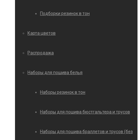
Подборки резинок в тон
Карта цветов
Распродажа
Наборы для пошива белья
Наборы резинок в тон
Наборы для пошива бюстгальтера и трусов
Наборы для пошива браллетов и трусов (без