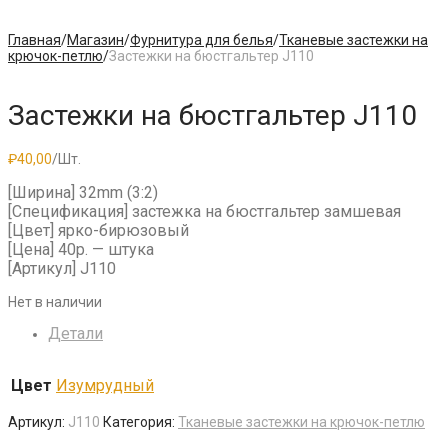
Главная
/
Магазин
/
Фурнитура для белья
/
Тканевые застежки на
крючок-петлю
/
Застежки на бюстгальтер J110
Застежки на бюстгальтер J110
₽
40,00
/Шт.
[Ширина] 32mm (3:2)
[Спецификация] застежка на бюстгальтер замшевая
[Цвет] ярко-бирюзовый
[Цена] 40р. — штука
[Артикул] J110
Нет в наличии
Детали
Цвет
Изумрудный
Артикул:
J110
Категория:
Тканевые застежки на крючок-петлю