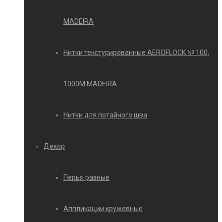
MADEIRA
Нитки текстурированные AEROFLOCK № 100,
1000М MADEIRA
Нитки для потайного шва
Декор
Перья разные
Аппликации кружевные