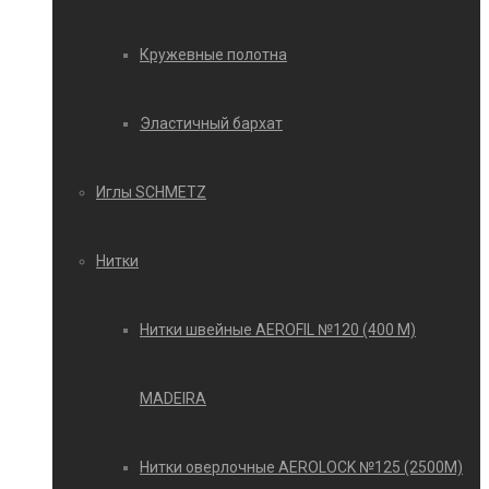
Кружевные полотна
Эластичный бархат
Иглы SCHMETZ
Нитки
Нитки швейные AEROFIL №120 (400 М)
MADEIRA
Нитки оверлочные AEROLOCK №125 (2500М)