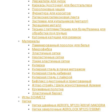
Держатели для чулок
Каркасы (косточки) для бюстгальтера
Поролоновые чашки
Фурнитура для корсетов
Латексная/силиконовая лента
Застежки для купальников (металл)
Украшение металл
Тесьма с петлями/Тесьма для боди/Резинка для
обработки под грудью
Катонные катушки для резинок
Материалы
Ламинированный поролон для белья
Микрофибра
Эластичные сетки
Неэластичные сетки
Узкие эластичные сетки
Кулирка
Кулирная гладь в пачке метражом
Кулирная гладь набивная
Кулирная гладь с лайкрой
Бифлекс однотонный и принтованный
Атлас-стрейч / Шелк искусственный Армани
Кружевные полотна
Эластичный бархат
Иглы SCHMETZ
Нитки
Нитки швейные AEROFIL №120 (400 М) MADEIRA
Нитки оверлочные AEROLOCK №125 (2500М)