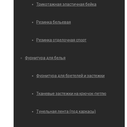
Трикотажная эластичная бейка
Резинка бельевая
Резинка отделочная спорт
Фурнитура для белья
Фурнитура для бретелей и застежки
Тканевые застежки на крючок-петлю
Тунельная лента (под каркасы)