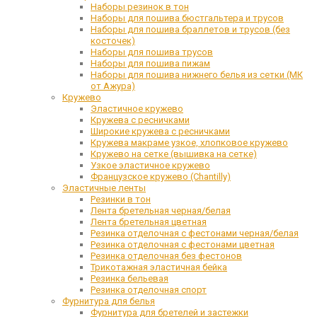
Наборы резинок в тон
Наборы для пошива бюстгальтера и трусов
Наборы для пошива браллетов и трусов (без
косточек)
Наборы для пошива трусов
Наборы для пошива пижам
Наборы для пошива нижнего белья из сетки (МК
от Ажура)
Кружево
Эластичное кружево
Кружева с ресничками
Широкие кружева с ресничками
Кружева макраме узкое, хлопковое кружево
Кружево на сетке (вышивка на сетке)
Узкое эластичное кружево
Французское кружево (Chantilly)
Эластичные ленты
Резинки в тон
Лента бретельная черная/белая
Лента бретельная цветная
Резинка отделочная с фестонами черная/белая
Резинка отделочная с фестонами цветная
Резинка отделочная без фестонов
Трикотажная эластичная бейка
Резинка бельевая
Резинка отделочная спорт
Фурнитура для белья
Фурнитура для бретелей и застежки