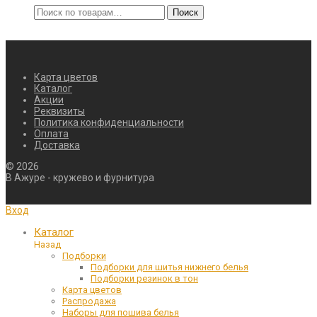
Искать:
Поиск
Карта цветов
Каталог
Акции
Реквизиты
Политика конфиденциальности
Оплата
Доставка
©
2026
В Ажуре - кружево и фурнитура
Вход
Каталог
Назад
Подборки
Подборки для шитья нижнего белья
Подборки резинок в тон
Карта цветов
Распродажа
Наборы для пошива белья