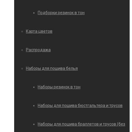
Подборки резинок в тон
Карта цветов
Распродажа
Наборы для пошива белья
Наборы резинок в тон
Наборы для пошива бюстгальтера и трусов
Наборы для пошива браллетов и трусов (без