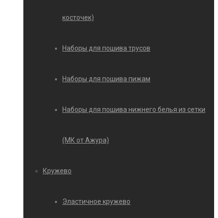
косточек)
Наборы для пошива трусов
Наборы для пошива пижам
Наборы для пошива нижнего белья из сетки
(МК от Ажура)
Кружево
Эластичное кружево