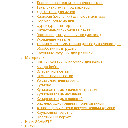
Тканевые застежки на крючок-петлю
Тунельная лента (под каркасы)
Держатели для чулок
Каркасы (косточки) для бюстгальтера
Поролоновые чашки
Фурнитура для корсетов
Латексная/силиконовая лента
Застежки для купальников (металл)
Украшение металл
Тесьма с петлями/Тесьма для боди/Резинка для
обработки под грудью
Катонные катушки для резинок
Материалы
Ламинированный поролон для белья
Микрофибра
Эластичные сетки
Неэластичные сетки
Узкие эластичные сетки
Кулирка
Кулирная гладь в пачке метражом
Кулирная гладь набивная
Кулирная гладь с лайкрой
Бифлекс однотонный и принтованный
Атлас-стрейч / Шелк искусственный Армани
Кружевные полотна
Эластичный бархат
Иглы SCHMETZ
Нитки