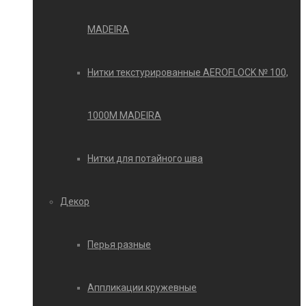
MADEIRA
Нитки текстурированные AEROFLOCK № 100,
1000М MADEIRA
Нитки для потайного шва
Декор
Перья разные
Аппликации кружевные