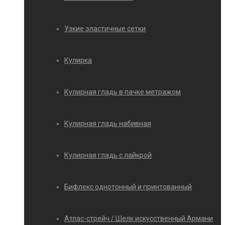
Узкие эластичные сетки
Кулирка
Кулирная гладь в пачке метражом
Кулирная гладь набивная
Кулирная гладь с лайкрой
Бифлекс однотонный и принтованный
Атлас-стрейч / Шелк искусственный Армани