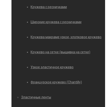
Кружева с ресничками
Широкие кружева с ресничками
Кружева макраме узкое, хлопковое кружево
Кружево на сетке (вышивка на сетке)
Узкое эластичное кружево
Французское кружево (Chantilly)
Эластичные ленты