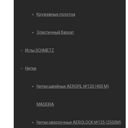
Кружевные полотна
Эластичный бархат
Иглы SCHMETZ
Нитки
Нитки швейные AEROFIL №120 (400 М)
MADEIRA
Нитки оверлочные AEROLOCK №125 (2500М)