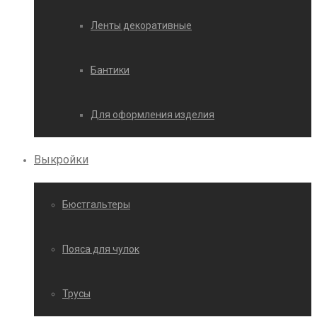
Ленты декоративные
Бантики
Для оформления изделия
Выкройки
Бюстгальтеры
Пояса для чулок
Трусы