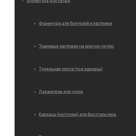
Фурнитура для белья
Фурнитура для бретелей и застежки
Тканевые застежки на крючок-петлю
Тунельная лента (под каркасы)
Держатели для чулок
Каркасы (косточки) для бюстгальтера