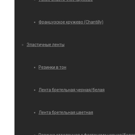
Французское кружево (Chantilly)
Эластичные ленты
Резинки в тон
Лента бретельная черная/белая
Лента бретельная цветная