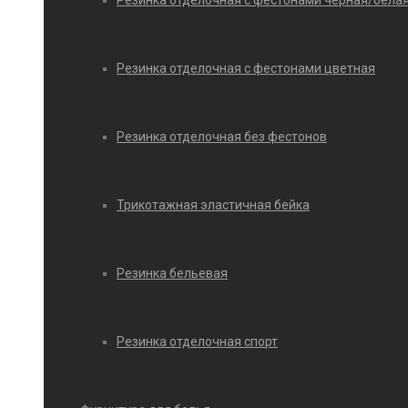
Резинка отделочная с фестонами черная/бела
Резинка отделочная с фестонами цветная
Резинка отделочная без фестонов
Трикотажная эластичная бейка
Резинка бельевая
Резинка отделочная спорт