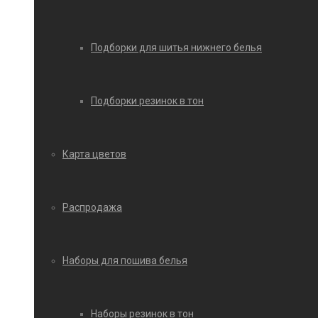
Подборки для шитья нижнего белья
Подборки резинок в тон
Карта цветов
Распродажа
Наборы для пошива белья
Наборы резинок в тон