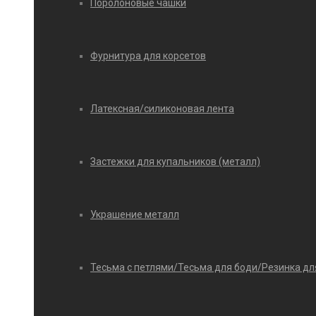
Поролоновые чашки
Фурнитура для корсетов
Латексная/силиконовая лента
Застежки для купальников (металл)
Украшение металл
Тесьма с петлями/Тесьма для боди/Резинка дл