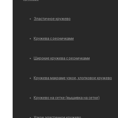
Эластичное кружево
Кружева с ресничками
Широкие кружева с ресничками
Кружева макраме узкое, хлопковое кружево
Кружево на сетке (вышивка на сетке)
Узкое эластичное кружево