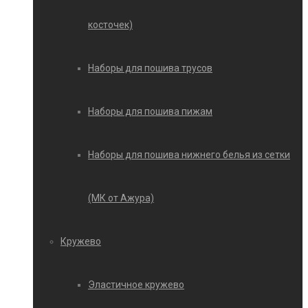
косточек)
Наборы для пошива трусов
Наборы для пошива пижам
Наборы для пошива нижнего белья из сетки
(МК от Ажура)
Кружево
Эластичное кружево