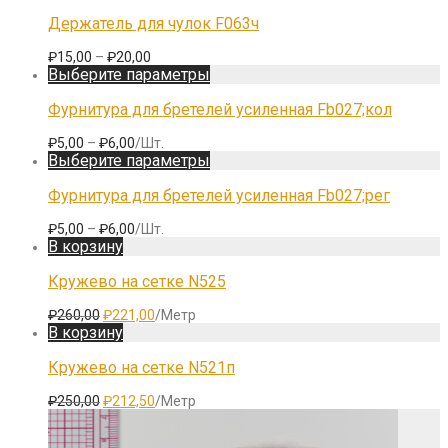
Держатель для чулок F063ч
₽
15,00
–
₽
20,00
Этот
Выберите параметры
товар
имеет
Фурнитура для бретелей усиленная Fb027;кол
несколько
вариаций.
Диапазон
₽
5,00
–
₽
6,00
/Шт.
Опции
цен:
Этот
Выберите параметры
можно
₽5,00
товар
выбрать
–
имеет
Фурнитура для бретелей усиленная Fb027;рег
на
₽6,00
несколько
странице
вариаций.
Диапазон
₽
5,00
–
₽
6,00
/Шт.
товара.
Опции
цен:
В корзину
можно
₽5,00
выбрать
–
Кружево на сетке N525
на
₽6,00
странице
Первоначальная
Текущая
₽
260,00
₽
221,00
/Метр
товара.
цена
цена:
В корзину
составляла
₽221,00.
₽260,00.
Кружево на сетке N521п
Первоначальная
Текущая
₽
250,00
₽
212,50
/Метр
цена
цена:
составляла
₽212,50.
₽250,00.