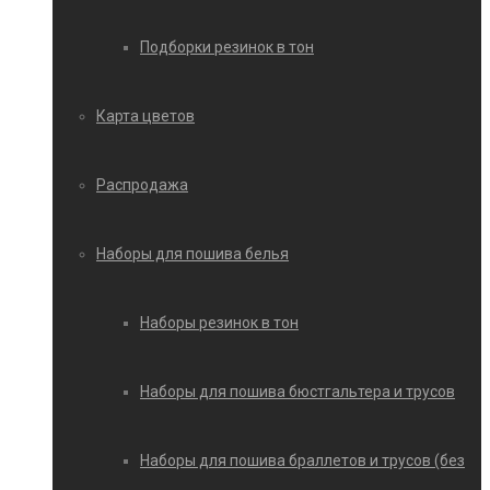
Подборки резинок в тон
Карта цветов
Распродажа
Наборы для пошива белья
Наборы резинок в тон
Наборы для пошива бюстгальтера и трусов
Наборы для пошива браллетов и трусов (без