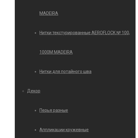
MADEIRA
Нитки текстурированные AEROFLOCK № 100,
1000М MADEIRA
Нитки для потайного шва
Декор
Перья разные
Аппликации кружевные