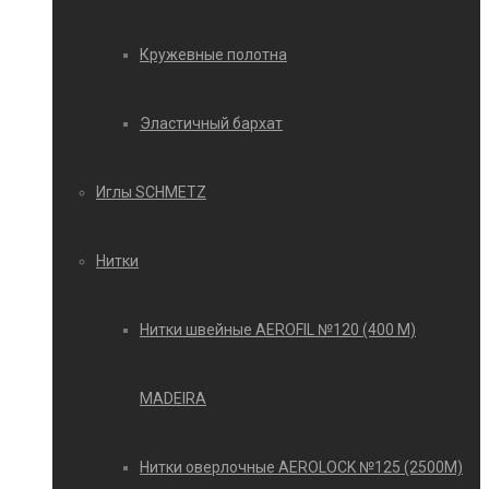
Кружевные полотна
Эластичный бархат
Иглы SCHMETZ
Нитки
Нитки швейные AEROFIL №120 (400 М)
MADEIRA
Нитки оверлочные AEROLOCK №125 (2500М)