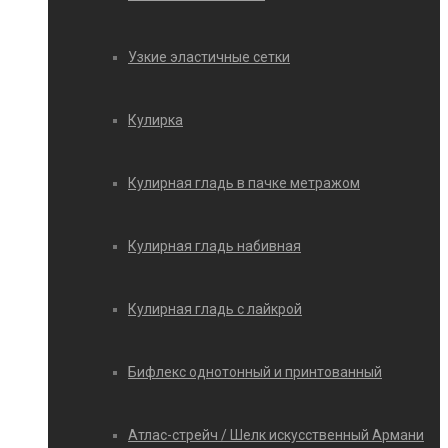
Узкие эластичные сетки
Кулирка
Кулирная гладь в пачке метражом
Кулирная гладь набивная
Кулирная гладь с лайкрой
Бифлекс однотонный и принтованный
Атлас-стрейч / Шелк искусственный Армани