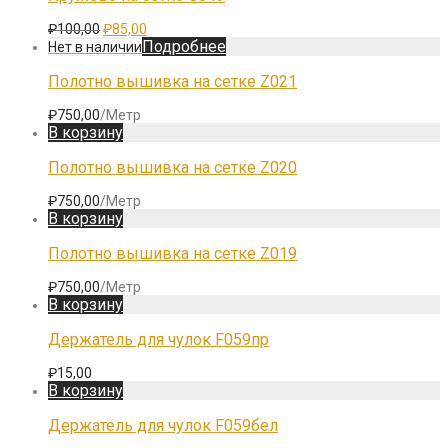
₽6,00
странице
Первоначальная
Текущая
₽
100,00
₽
85,00
товара.
цена
цена:
Подробнее
составляла
₽85,00.
₽100,00.
Полотно вышивка на сетке Z021
₽
750,00
/Метр
В корзину
Полотно вышивка на сетке Z020
₽
750,00
/Метр
В корзину
Полотно вышивка на сетке Z019
₽
750,00
/Метр
В корзину
Держатель для чулок F059пр
₽
15,00
В корзину
Держатель для чулок F059бел