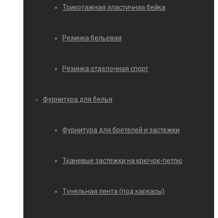
Трикотажная эластичная бейка
Резинка бельевая
Резинка отделочная спорт
Фурнитура для белья
Фурнитура для бретелей и застежки
Тканевые застежки на крючок-петлю
Тунельная лента (под каркасы)