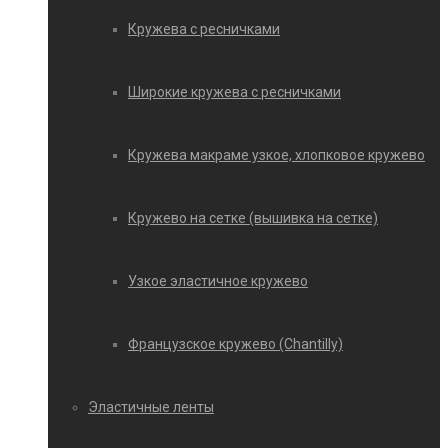
Кружева с ресничками
Широкие кружева с ресничками
Кружева макраме узкое, хлопковое кружево
Кружево на сетке (вышивка на сетке)
Узкое эластичное кружево
Французское кружево (Chantilly)
Эластичные ленты