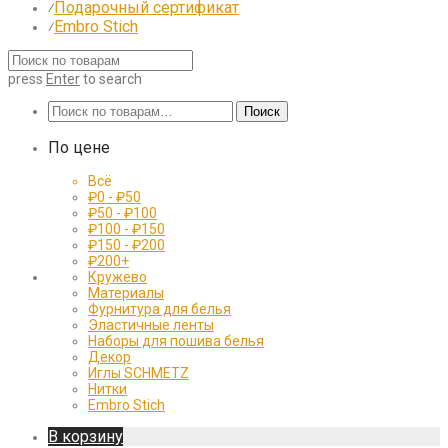
Подарочный сертификат
⁄
Embro Stich
⁄
press
Enter
to search
Искать:
Поиск
По цене
Всё
₽
0
-
₽
50
₽
50
-
₽
100
₽
100
-
₽
150
₽
150
-
₽
200
₽
200
+
Кружево
Материалы
Фурнитура для белья
Эластичные ленты
Наборы для пошива белья
Декор
Иглы SCHMETZ
Нитки
Embro Stich
В корзину