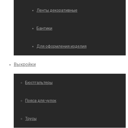
Ленты декоративные
Бантики
Для оформления изделия
Выкройки
Бюстгальтеры
Пояса для чулок
Трусы