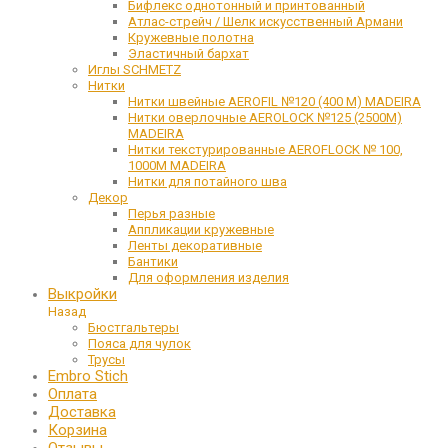
Бифлекс однотонный и принтованный
Атлас-стрейч / Шелк искусственный Армани
Кружевные полотна
Эластичный бархат
Иглы SCHMETZ
Нитки
Нитки швейные AEROFIL №120 (400 М) MADEIRA
Нитки оверлочные AEROLOCK №125 (2500М)
MADEIRA
Нитки текстурированные AEROFLOCK № 100,
1000М MADEIRA
Нитки для потайного шва
Декор
Перья разные
Аппликации кружевные
Ленты декоративные
Бантики
Для оформления изделия
Выкройки
Назад
Бюстгальтеры
Пояса для чулок
Трусы
Embro Stich
Оплата
Доставка
Корзина
Отзывы