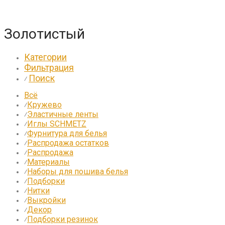
Золотистый
Категории
Фильтрация
Поиск
⁄
Всё
Кружево
⁄
Эластичные ленты
⁄
Иглы SCHMETZ
⁄
Фурнитура для белья
⁄
Распродажа остатков
⁄
Распродажа
⁄
Материалы
⁄
Наборы для пошива белья
⁄
Подборки
⁄
Нитки
⁄
Выкройки
⁄
Декор
⁄
Подборки резинок
⁄