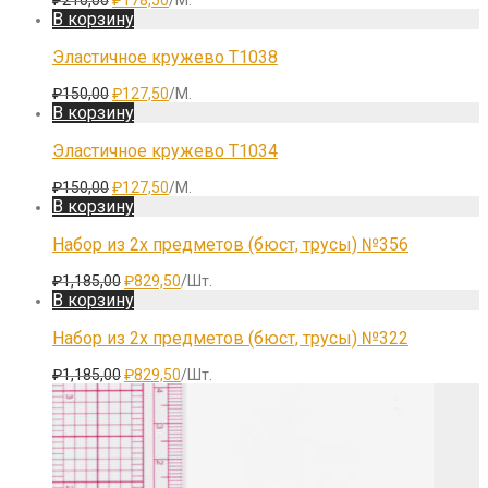
товара.
цена
цена:
В корзину
составляла
₽178,50.
₽210,00.
Эластичное кружево T1038
Первоначальная
Текущая
₽
150,00
₽
127,50
/М.
цена
цена:
В корзину
составляла
₽127,50.
₽150,00.
Эластичное кружево T1034
Первоначальная
Текущая
₽
150,00
₽
127,50
/М.
цена
цена:
В корзину
составляла
₽127,50.
₽150,00.
Набор из 2х предметов (бюст, трусы) №356
Первоначальная
Текущая
₽
1,185,00
₽
829,50
/Шт.
цена
цена:
В корзину
составляла
₽829,50.
₽1,185,00.
Набор из 2х предметов (бюст, трусы) №322
Первоначальная
Текущая
₽
1,185,00
₽
829,50
/Шт.
цена
цена:
составляла
₽829,50.
₽1,185,00.