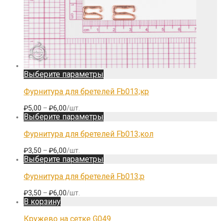
Этот
Выберите параметры
товар
имеет
Фурнитура для бретелей Fb013;кр
несколько
вариаций.
Диапазон
₽
5,00
–
₽
6,00
/шт.
Опции
цен:
Этот
Выберите параметры
можно
₽5,00
товар
выбрать
–
имеет
Фурнитура для бретелей Fb013;кол
на
₽6,00
несколько
странице
вариаций.
Диапазон
₽
3,50
–
₽
6,00
/шт.
товара.
Опции
цен:
Этот
Выберите параметры
можно
₽3,50
товар
выбрать
–
имеет
Фурнитура для бретелей Fb013;р
на
₽6,00
несколько
странице
вариаций.
Диапазон
₽
3,50
–
₽
6,00
/шт.
товара.
Опции
цен:
В корзину
можно
₽3,50
выбрать
–
Кружево на сетке G049
на