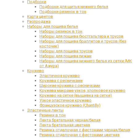
Подборки
Подборки для шитья нижнего белья
Подборки резинок в тон
Карта цветов
Распродажа
Наборы для пошива белья
Наборы резинок в тон
Наборы для пошива бюстгальтера и трусов
Наборы для пошива браллетов и трусов (без
косточек)
Наборы для пошива трусов
Наборы для пошива пижам
Наборы для пошива нижнего белья из сетки (МК
от Ажура)
Кружево
Эластичное кружево
Кружева с ресничками
Широкие кружева с ресничками
Кружева макраме узкое, хлопковое кружево
Кружево на сетке (вышивка на сетке)
Узкое эластичное кружево
Французское кружево (Chantilly)
Эластичные ленты
Резинки в тон
Лента бретельная черная/белая
Лента бретельная цветная
Резинка отделочная с фестонами черная/белая
Резинка отделочная с фестонами цветная