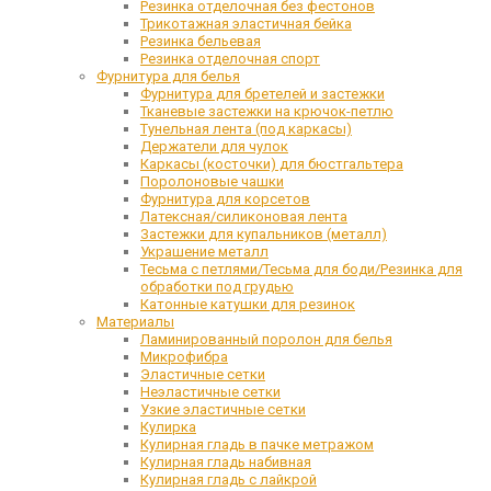
Резинка отделочная без фестонов
Трикотажная эластичная бейка
Резинка бельевая
Резинка отделочная спорт
Фурнитура для белья
Фурнитура для бретелей и застежки
Тканевые застежки на крючок-петлю
Тунельная лента (под каркасы)
Держатели для чулок
Каркасы (косточки) для бюстгальтера
Поролоновые чашки
Фурнитура для корсетов
Латексная/силиконовая лента
Застежки для купальников (металл)
Украшение металл
Тесьма с петлями/Тесьма для боди/Резинка для
обработки под грудью
Катонные катушки для резинок
Материалы
Ламинированный поролон для белья
Микрофибра
Эластичные сетки
Неэластичные сетки
Узкие эластичные сетки
Кулирка
Кулирная гладь в пачке метражом
Кулирная гладь набивная
Кулирная гладь с лайкрой