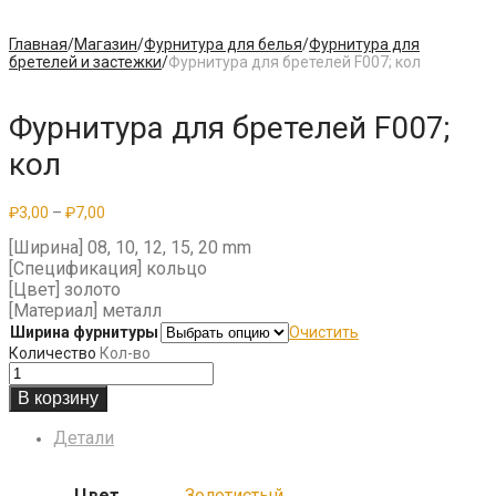
Главная
/
Магазин
/
Фурнитура для белья
/
Фурнитура для
бретелей и застежки
/
Фурнитура для бретелей F007; кол
Фурнитура для бретелей F007;
кол
Диапазон
₽
3,00
–
₽
7,00
цен:
[Ширина] 08, 10, 12, 15, 20 mm
₽3,00
–
[Спецификация] кольцо
₽7,00
[Цвет] золото
[Материал] металл
Ширина фурнитуры
Очистить
Количество
Кол-во
В корзину
Детали
Цвет
Золотистый