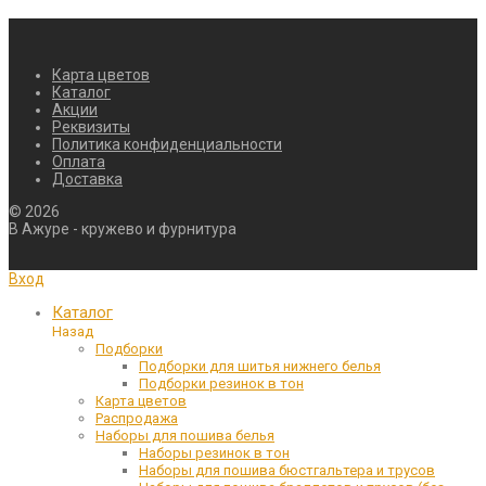
Карта цветов
Каталог
Акции
Реквизиты
Политика конфиденциальности
Оплата
Доставка
©
2026
В Ажуре - кружево и фурнитура
Вход
Каталог
Назад
Подборки
Подборки для шитья нижнего белья
Подборки резинок в тон
Карта цветов
Распродажа
Наборы для пошива белья
Наборы резинок в тон
Наборы для пошива бюстгальтера и трусов