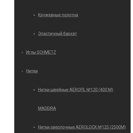
Кружевные полотна
Эластичный бархат
Иглы SCHMETZ
Нитки
Нитки швейные AEROFIL №120 (400 М)
MADEIRA
Нитки оверлочные AEROLOCK №125 (2500М)