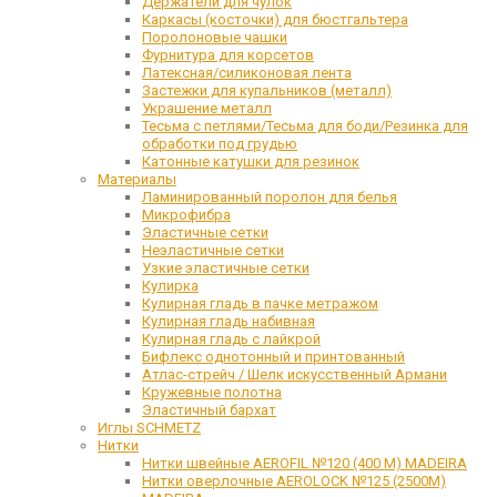
Держатели для чулок
Каркасы (косточки) для бюстгальтера
Поролоновые чашки
Фурнитура для корсетов
Латексная/силиконовая лента
Застежки для купальников (металл)
Украшение металл
Тесьма с петлями/Тесьма для боди/Резинка для
обработки под грудью
Катонные катушки для резинок
Материалы
Ламинированный поролон для белья
Микрофибра
Эластичные сетки
Неэластичные сетки
Узкие эластичные сетки
Кулирка
Кулирная гладь в пачке метражом
Кулирная гладь набивная
Кулирная гладь с лайкрой
Бифлекс однотонный и принтованный
Атлас-стрейч / Шелк искусственный Армани
Кружевные полотна
Эластичный бархат
Иглы SCHMETZ
Нитки
Нитки швейные AEROFIL №120 (400 М) MADEIRA
Нитки оверлочные AEROLOCK №125 (2500М)