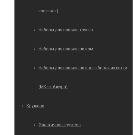
косточек)
Наборы для пошива трусов
Наборы для пошива пижам
Наборы для пошива нижнего белья из сетки
(МК от Ажура)
Кружево
Эластичное кружево