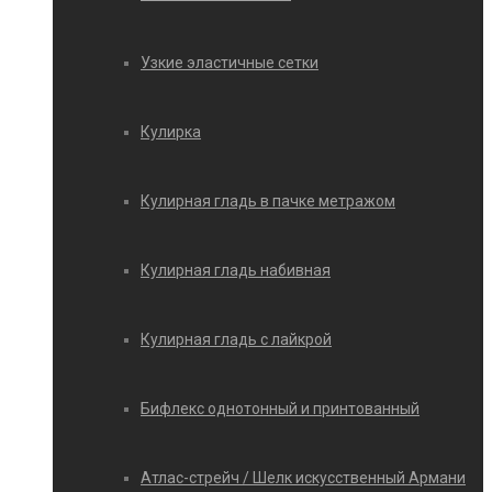
Узкие эластичные сетки
Кулирка
Кулирная гладь в пачке метражом
Кулирная гладь набивная
Кулирная гладь с лайкрой
Бифлекс однотонный и принтованный
Атлас-стрейч / Шелк искусственный Армани