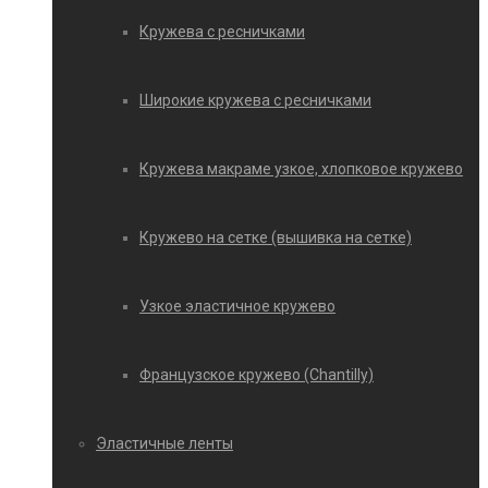
Кружева с ресничками
Широкие кружева с ресничками
Кружева макраме узкое, хлопковое кружево
Кружево на сетке (вышивка на сетке)
Узкое эластичное кружево
Французское кружево (Chantilly)
Эластичные ленты