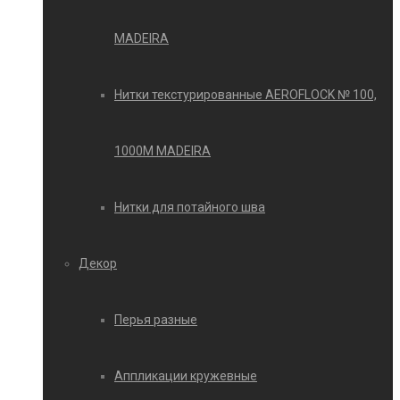
MADEIRA
Нитки текстурированные AEROFLOCK № 100,
1000М MADEIRA
Нитки для потайного шва
Декор
Перья разные
Аппликации кружевные