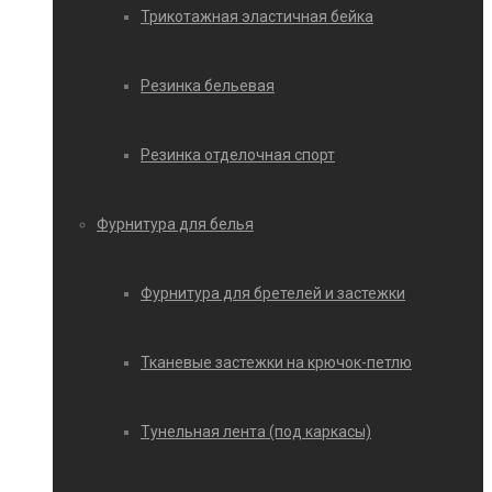
Трикотажная эластичная бейка
Резинка бельевая
Резинка отделочная спорт
Фурнитура для белья
Фурнитура для бретелей и застежки
Тканевые застежки на крючок-петлю
Тунельная лента (под каркасы)