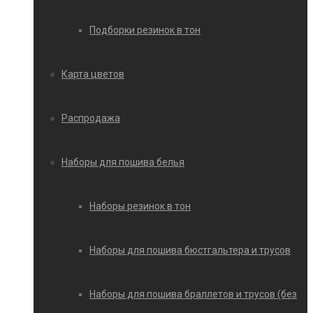
Подборки резинок в тон
Карта цветов
Распродажа
Наборы для пошива белья
Наборы резинок в тон
Наборы для пошива бюстгальтера и трусов
Наборы для пошива браллетов и трусов (без