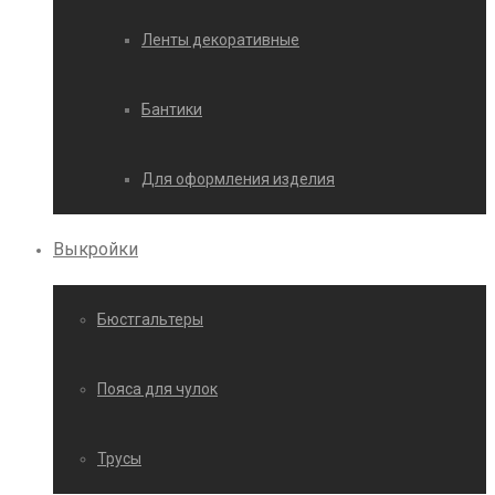
Ленты декоративные
Бантики
Для оформления изделия
Выкройки
Бюстгальтеры
Пояса для чулок
Трусы