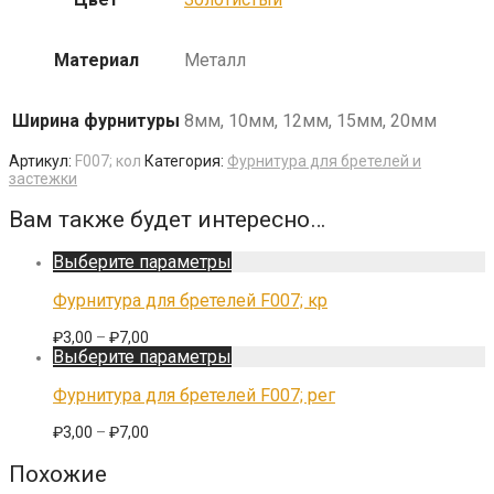
Материал
Металл
Ширина фурнитуры
8мм, 10мм, 12мм, 15мм, 20мм
Артикул:
F007; кол
Категория:
Фурнитура для бретелей и
застежки
Вам также будет интересно…
Этот
Выберите параметры
товар
имеет
Фурнитура для бретелей F007; кр
несколько
вариаций.
Диапазон
₽
3,00
–
₽
7,00
Опции
цен:
Этот
Выберите параметры
можно
₽3,00
товар
выбрать
–
имеет
Фурнитура для бретелей F007; рег
на
₽7,00
несколько
странице
вариаций.
Диапазон
₽
3,00
–
₽
7,00
товара.
Опции
цен:
можно
₽3,00
Похожие
выбрать
–