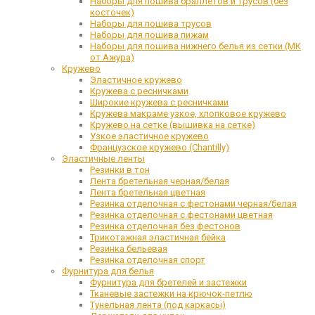
Наборы для пошива браллетов и трусов (без
косточек)
Наборы для пошива трусов
Наборы для пошива пижам
Наборы для пошива нижнего белья из сетки (МК
от Ажура)
Кружево
Эластичное кружево
Кружева с ресничками
Широкие кружева с ресничками
Кружева макраме узкое, хлопковое кружево
Кружево на сетке (вышивка на сетке)
Узкое эластичное кружево
Французское кружево (Chantilly)
Эластичные ленты
Резинки в тон
Лента бретельная черная/белая
Лента бретельная цветная
Резинка отделочная с фестонами черная/белая
Резинка отделочная с фестонами цветная
Резинка отделочная без фестонов
Трикотажная эластичная бейка
Резинка бельевая
Резинка отделочная спорт
Фурнитура для белья
Фурнитура для бретелей и застежки
Тканевые застежки на крючок-петлю
Тунельная лента (под каркасы)