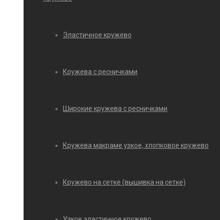
Эластичное кружево
Кружева с ресничками
Широкие кружева с ресничками
Кружева макраме узкое, хлопковое кружево
Кружево на сетке (вышивка на сетке)
Узкое эластичное кружево