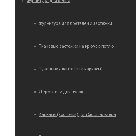
Фурнитура для белья
Фурнитура для бретелей и застежки
Тканевые застежки на крючок-петлю
Тунельная лента (под каркасы)
Держатели для чулок
Каркасы (косточки) для бюстгальтера