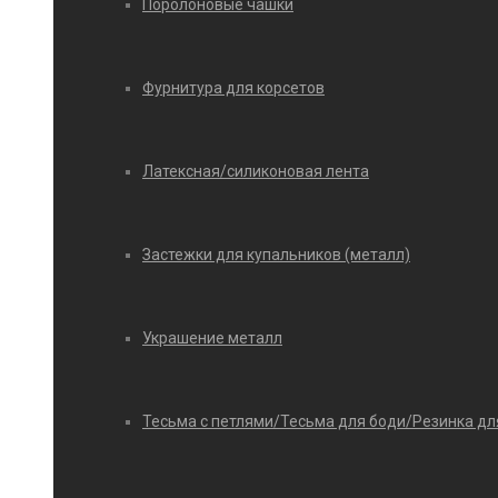
Поролоновые чашки
Фурнитура для корсетов
Латексная/силиконовая лента
Застежки для купальников (металл)
Украшение металл
Тесьма с петлями/Тесьма для боди/Резинка дл