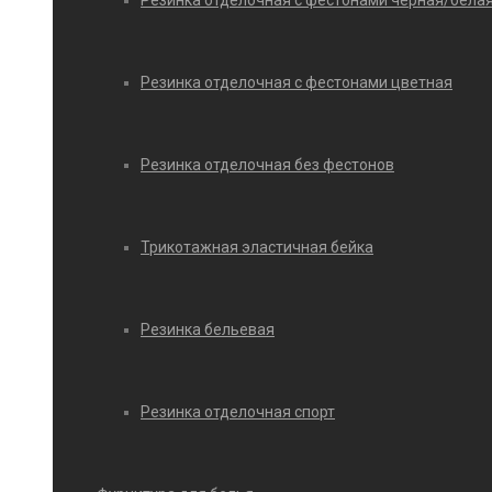
Резинка отделочная с фестонами черная/бела
Резинка отделочная с фестонами цветная
Резинка отделочная без фестонов
Трикотажная эластичная бейка
Резинка бельевая
Резинка отделочная спорт