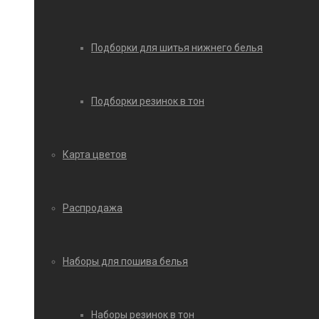
Подборки для шитья нижнего белья
Подборки резинок в тон
Карта цветов
Распродажа
Наборы для пошива белья
Наборы резинок в тон