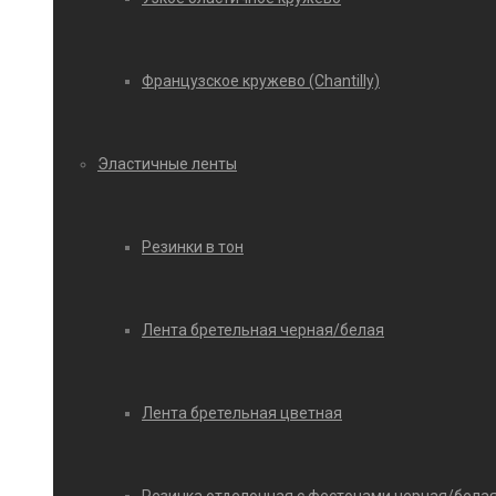
Французское кружево (Chantilly)
Эластичные ленты
Резинки в тон
Лента бретельная черная/белая
Лента бретельная цветная