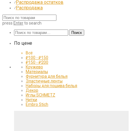
Распродажа остатков
⁄
Распродажа
⁄
press
Enter
to search
Искать:
Поиск
По цене
Всё
₽
100
-
₽
150
₽
150
-
₽
200
Кружево
Материалы
Фурнитура для белья
Эластичные ленты
Наборы для пошива белья
Декор
Иглы SCHMETZ
Нитки
Embro Stich