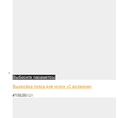
Этот
Выберите параметры
товар
имеет
Выкройка пояса для чулок «С воланом»
несколько
вариаций.
₽
150,00
/Шт.
Опции
можно
выбрать
на
странице