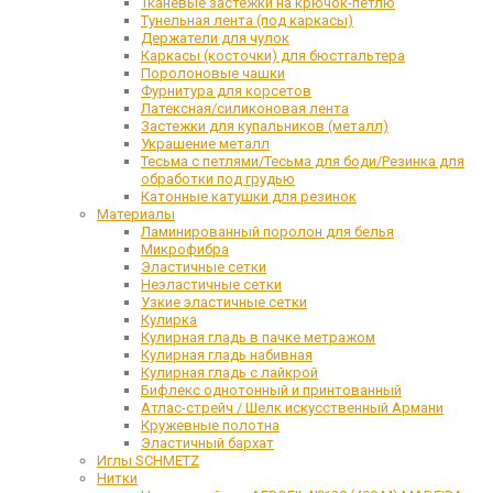
Тканевые застежки на крючок-петлю
Тунельная лента (под каркасы)
Держатели для чулок
Каркасы (косточки) для бюстгальтера
Поролоновые чашки
Фурнитура для корсетов
Латексная/силиконовая лента
Застежки для купальников (металл)
Украшение металл
Тесьма с петлями/Тесьма для боди/Резинка для
обработки под грудью
Катонные катушки для резинок
Материалы
Ламинированный поролон для белья
Микрофибра
Эластичные сетки
Неэластичные сетки
Узкие эластичные сетки
Кулирка
Кулирная гладь в пачке метражом
Кулирная гладь набивная
Кулирная гладь с лайкрой
Бифлекс однотонный и принтованный
Атлас-стрейч / Шелк искусственный Армани
Кружевные полотна
Эластичный бархат
Иглы SCHMETZ
Нитки