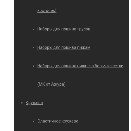
косточек)
Наборы для пошива трусов
Наборы для пошива пижам
Наборы для пошива нижнего белья из сетки
(МК от Ажура)
Кружево
Эластичное кружево