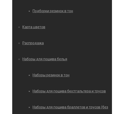
Подборки резинок в тон
Карта цветов
Распродажа
Наборы для пошива белья
Наборы резинок в тон
Наборы для пошива бюстгальтера и трусов
Наборы для пошива браллетов и трусов (без