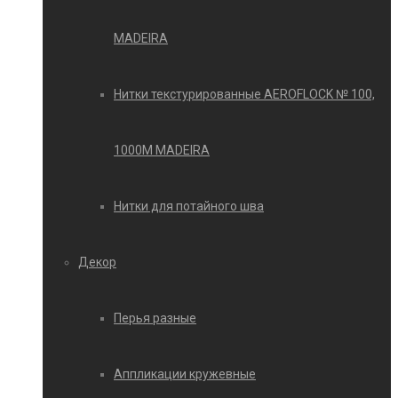
MADEIRA
Нитки текстурированные AEROFLOCK № 100,
1000М MADEIRA
Нитки для потайного шва
Декор
Перья разные
Аппликации кружевные