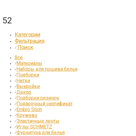
52
Категории
Фильтрация
Поиск
⁄
Всё
Материалы
⁄
Наборы для пошива белья
⁄
Подборки
⁄
Нитки
⁄
Выкройки
⁄
Декор
⁄
Подборки резинок
⁄
Подарочный сертификат
⁄
Embro Stich
⁄
Кружево
⁄
Эластичные ленты
⁄
Иглы SCHMETZ
⁄
Фурнитура для белья
⁄