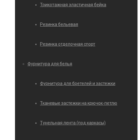
Трикотажная эластичная бейка
Резинка бельевая
Резинка отделочная спорт
Фурнитура для белья
Фурнитура для бретелей и застежки
Тканевые застежки на крючок-петлю
Тунельная лента (под каркасы)