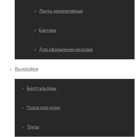
Ленты декоративные
Бантики
Для оформления изделия
Выкройки
Бюстгальтеры
Пояса для чулок
Трусы