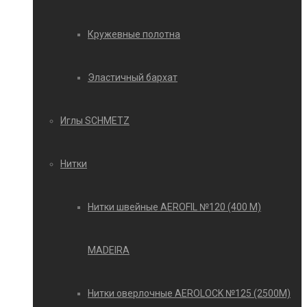
Кружевные полотна
Эластичный бархат
Иглы SCHMETZ
Нитки
Нитки швейные AEROFIL №120 (400 М)
MADEIRA
Нитки оверлочные AEROLOCK №125 (2500М)