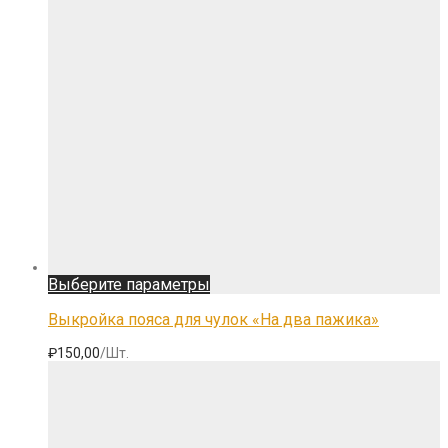
товара.
Этот
Выберите параметры
товар
имеет
Выкройка пояса для чулок «На два пажика»
несколько
вариаций.
₽
150,00
/Шт.
Опции
можно
выбрать
на
странице
товара.