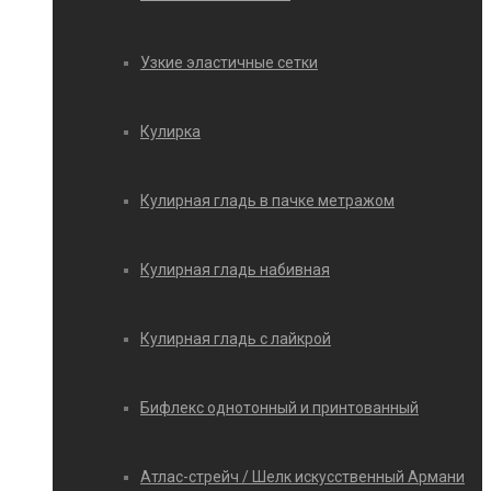
Узкие эластичные сетки
Кулирка
Кулирная гладь в пачке метражом
Кулирная гладь набивная
Кулирная гладь с лайкрой
Бифлекс однотонный и принтованный
Атлас-стрейч / Шелк искусственный Армани