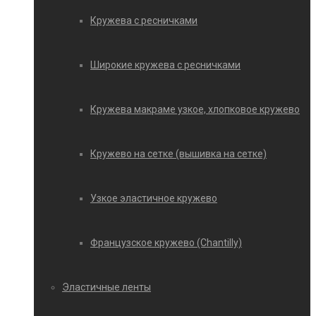
Кружева с ресничками
Широкие кружева с ресничками
Кружева макраме узкое, хлопковое кружево
Кружево на сетке (вышивка на сетке)
Узкое эластичное кружево
Французское кружево (Chantilly)
Эластичные ленты