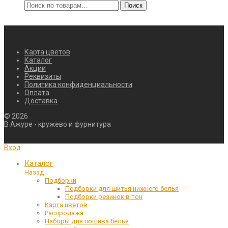
Искать:
Поиск
Карта цветов
Каталог
Акции
Реквизиты
Политика конфиденциальности
Оплата
Доставка
©
2026
В Ажуре - кружево и фурнитура
Вход
Каталог
Назад
Подборки
Подборки для шитья нижнего белья
Подборки резинок в тон
Карта цветов
Распродажа
Наборы для пошива белья