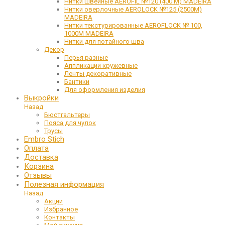
Нитки швейные AEROFIL №120 (400 М) MADEIRA
Нитки оверлочные AEROLOCK №125 (2500М)
MADEIRA
Нитки текстурированные AEROFLOCK № 100,
1000М MADEIRA
Нитки для потайного шва
Декор
Перья разные
Аппликации кружевные
Ленты декоративные
Бантики
Для оформления изделия
Выкройки
Назад
Бюстгальтеры
Пояса для чулок
Трусы
Embro Stich
Оплата
Доставка
Корзина
Отзывы
Полезная информация
Назад
Акции
Избранное
Контакты