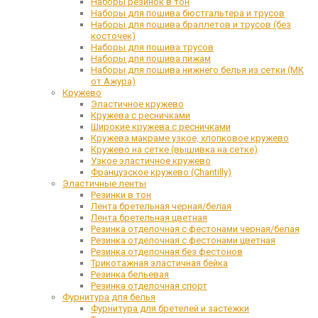
Наборы резинок в тон
Наборы для пошива бюстгальтера и трусов
Наборы для пошива браллетов и трусов (без
косточек)
Наборы для пошива трусов
Наборы для пошива пижам
Наборы для пошива нижнего белья из сетки (МК
от Ажура)
Кружево
Эластичное кружево
Кружева с ресничками
Широкие кружева с ресничками
Кружева макраме узкое, хлопковое кружево
Кружево на сетке (вышивка на сетке)
Узкое эластичное кружево
Французское кружево (Chantilly)
Эластичные ленты
Резинки в тон
Лента бретельная черная/белая
Лента бретельная цветная
Резинка отделочная с фестонами черная/белая
Резинка отделочная с фестонами цветная
Резинка отделочная без фестонов
Трикотажная эластичная бейка
Резинка бельевая
Резинка отделочная спорт
Фурнитура для белья
Фурнитура для бретелей и застежки