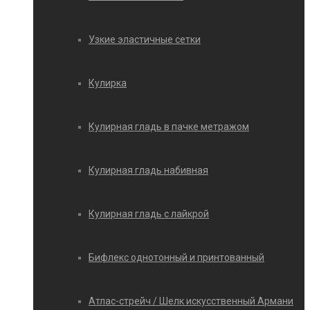
Узкие эластичные сетки
Кулирка
Кулирная гладь в пачке метражом
Кулирная гладь набивная
Кулирная гладь с лайкрой
Бифлекс однотонный и принтованный
Атлас-стрейч / Шелк искусственный Армани