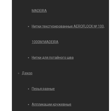
MADEIRA
Нитки текстурированные AEROFLOCK № 100,
1000М MADEIRA
Нитки для потайного шва
Декор
Перья разные
Аппликации кружевные