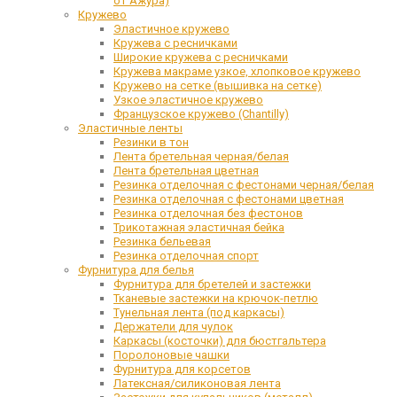
от Ажура)
Кружево
Эластичное кружево
Кружева с ресничками
Широкие кружева с ресничками
Кружева макраме узкое, хлопковое кружево
Кружево на сетке (вышивка на сетке)
Узкое эластичное кружево
Французское кружево (Chantilly)
Эластичные ленты
Резинки в тон
Лента бретельная черная/белая
Лента бретельная цветная
Резинка отделочная с фестонами черная/белая
Резинка отделочная с фестонами цветная
Резинка отделочная без фестонов
Трикотажная эластичная бейка
Резинка бельевая
Резинка отделочная спорт
Фурнитура для белья
Фурнитура для бретелей и застежки
Тканевые застежки на крючок-петлю
Тунельная лента (под каркасы)
Держатели для чулок
Каркасы (косточки) для бюстгальтера
Поролоновые чашки
Фурнитура для корсетов
Латексная/силиконовая лента