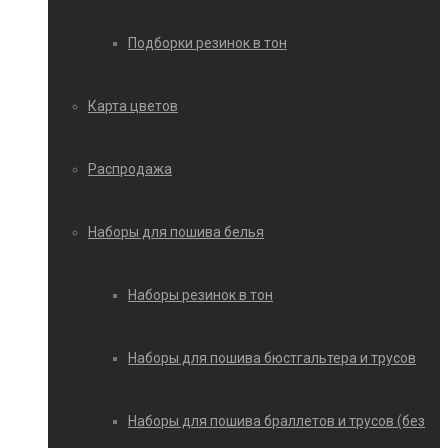
Подборки резинок в тон
Карта цветов
Распродажа
Наборы для пошива белья
Наборы резинок в тон
Наборы для пошива бюстгальтера и трусов
Наборы для пошива браллетов и трусов (без