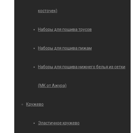
косточек)
Наборы для пошива трусов
Наборы для пошива пижам
Наборы для пошива нижнего белья из сетки
(МК от Ажура)
Кружево
Эластичное кружево