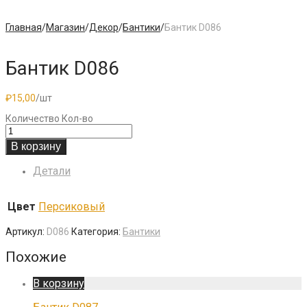
Главная
/
Магазин
/
Декор
/
Бантики
/
Бантик D086
Бантик D086
₽
15,00
/шт
Количество
Кол-во
В корзину
Детали
Цвет
Персиковый
Артикул:
D086
Категория:
Бантики
Похожие
В корзину