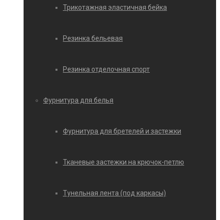
Трикотажная эластичная бейка
Резинка бельевая
Резинка отделочная спорт
Фурнитура для белья
Фурнитура для бретелей и застежки
Тканевые застежки на крючок-петлю
Тунельная лента (под каркасы)