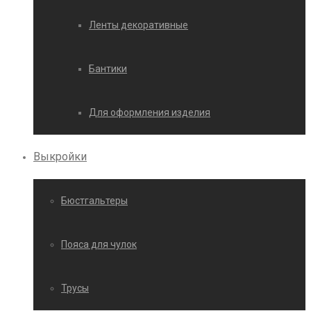
Ленты декоративные
Бантики
Для оформления изделия
Выкройки
Бюстгальтеры
Пояса для чулок
Трусы