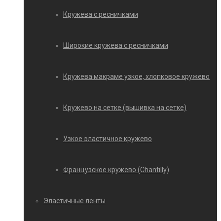
Кружева с ресничками
Широкие кружева с ресничками
Кружева макраме узкое, хлопковое кружево
Кружево на сетке (вышивка на сетке)
Узкое эластичное кружево
Французское кружево (Chantilly)
Эластичные ленты