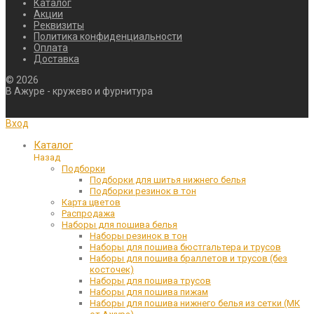
Каталог
Акции
Реквизиты
Политика конфиденциальности
Оплата
Доставка
©
2026
В Ажуре - кружево и фурнитура
Вход
Каталог
Назад
Подборки
Подборки для шитья нижнего белья
Подборки резинок в тон
Карта цветов
Распродажа
Наборы для пошива белья
Наборы резинок в тон
Наборы для пошива бюстгальтера и трусов
Наборы для пошива браллетов и трусов (без
косточек)
Наборы для пошива трусов
Наборы для пошива пижам
Наборы для пошива нижнего белья из сетки (МК