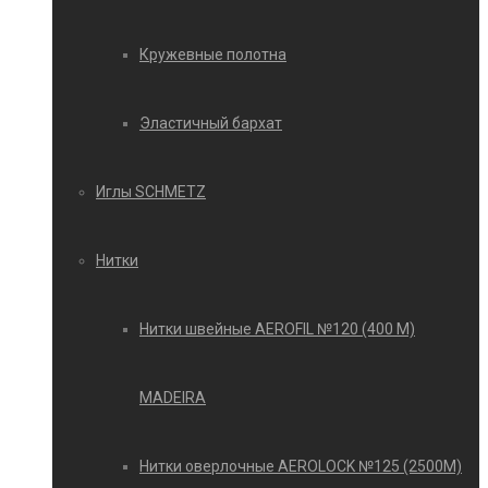
Кружевные полотна
Эластичный бархат
Иглы SCHMETZ
Нитки
Нитки швейные AEROFIL №120 (400 М)
MADEIRA
Нитки оверлочные AEROLOCK №125 (2500М)