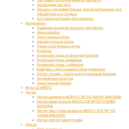
Застежки для купальников (металл)
Украшение металл
Тесьма с петлями/Тесьма для боди/Резинка для
обработки под грудью
Катонные катушки для резинок
Материалы
Ламинированный поролон для белья
Микрофибра
Эластичные сетки
Неэластичные сетки
Узкие эластичные сетки
Кулирка
Кулирная гладь в пачке метражом
Кулирная гладь набивная
Кулирная гладь с лайкрой
Бифлекс однотонный и принтованный
Атлас-стрейч / Шелк искусственный Армани
Кружевные полотна
Эластичный бархат
Иглы SCHMETZ
Нитки
Нитки швейные AEROFIL №120 (400 М) MADEIRA
Нитки оверлочные AEROLOCK №125 (2500М)
MADEIRA
Нитки текстурированные AEROFLOCK № 100,
1000М MADEIRA
Нитки для потайного шва
Декор