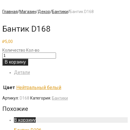
Главная
/
Магазин
/
Декор
/
Бантики
/
Бантик D168
Бантик D168
₽
5,00
Количество
Кол-во
В корзину
Детали
Цвет
Нейтральный белый
Артикул:
D168
Категория:
Бантики
Похожие
В корзину