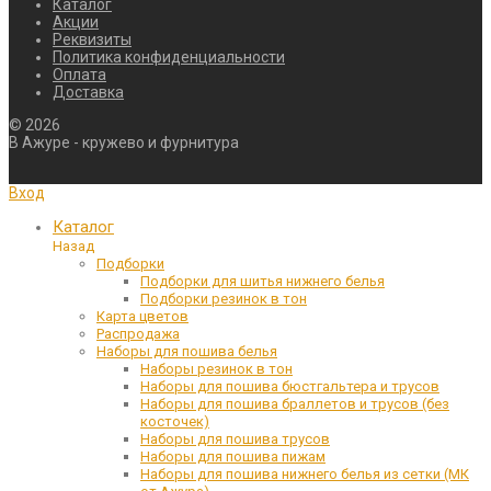
Каталог
Акции
Реквизиты
Политика конфиденциальности
Оплата
Доставка
©
2026
В Ажуре - кружево и фурнитура
Вход
Каталог
Назад
Подборки
Подборки для шитья нижнего белья
Подборки резинок в тон
Карта цветов
Распродажа
Наборы для пошива белья
Наборы резинок в тон
Наборы для пошива бюстгальтера и трусов
Наборы для пошива браллетов и трусов (без
косточек)
Наборы для пошива трусов
Наборы для пошива пижам
Наборы для пошива нижнего белья из сетки (МК