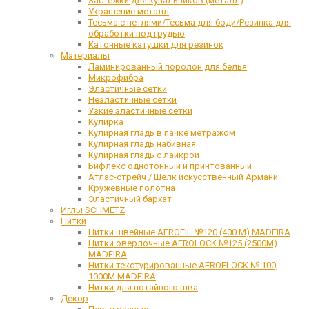
Застежки для купальников (металл)
Украшение металл
Тесьма с петлями/Тесьма для боди/Резинка для
обработки под грудью
Катонные катушки для резинок
Материалы
Ламинированный поролон для белья
Микрофибра
Эластичные сетки
Неэластичные сетки
Узкие эластичные сетки
Кулирка
Кулирная гладь в пачке метражом
Кулирная гладь набивная
Кулирная гладь с лайкрой
Бифлекс однотонный и принтованный
Атлас-стрейч / Шелк искусственный Армани
Кружевные полотна
Эластичный бархат
Иглы SCHMETZ
Нитки
Нитки швейные AEROFIL №120 (400 М) MADEIRA
Нитки оверлочные AEROLOCK №125 (2500М)
MADEIRA
Нитки текстурированные AEROFLOCK № 100,
1000М MADEIRA
Нитки для потайного шва
Декор