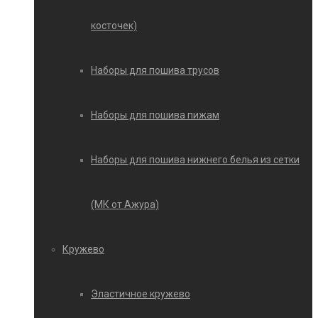
косточек)
Наборы для пошива трусов
Наборы для пошива пижам
Наборы для пошива нижнего белья из сетки
(МК от Ажура)
Кружево
Эластичное кружево