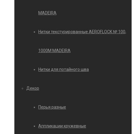
MADEIRA
Нитки текстурированные AEROFLOCK № 100,
1000М MADEIRA
Нитки для потайного шва
Декор
Перья разные
Аппликации кружевные