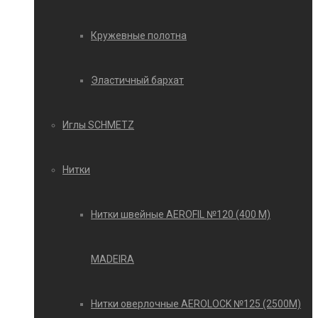
Кружевные полотна
Эластичный бархат
Иглы SCHMETZ
Нитки
Нитки швейные AEROFIL №120 (400 М)
MADEIRA
Нитки оверлочные AEROLOCK №125 (2500М)