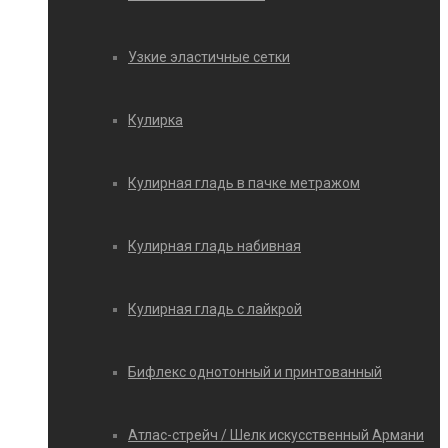
Узкие эластичные сетки
Кулирка
Кулирная гладь в пачке метражом
Кулирная гладь набивная
Кулирная гладь с лайкрой
Бифлекс однотонный и принтованный
Атлас-стрейч / Шелк искусственный Армани