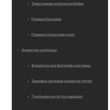
Трикотажная эластичная бейка
Резинка бельевая
Резинка отделочная спорт
Фурнитура для белья
Фурнитура для бретелей и застежки
Тканевые застежки на крючок-петлю
Тунельная лента (под каркасы)