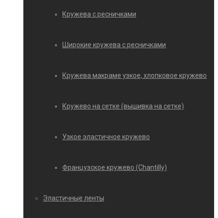
Кружева с ресничками
Широкие кружева с ресничками
Кружева макраме узкое, хлопковое кружево
Кружево на сетке (вышивка на сетке)
Узкое эластичное кружево
Французское кружево (Chantilly)
Эластичные ленты