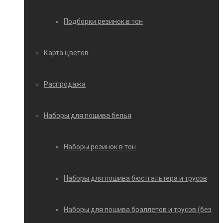
Подборки резинок в тон
Карта цветов
Распродажа
Наборы для пошива белья
Наборы резинок в тон
Наборы для пошива бюстгальтера и трусов
Наборы для пошива браллетов и трусов (без