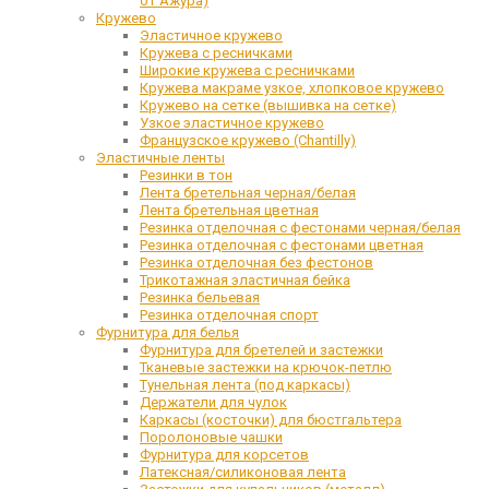
от Ажура)
Кружево
Эластичное кружево
Кружева с ресничками
Широкие кружева с ресничками
Кружева макраме узкое, хлопковое кружево
Кружево на сетке (вышивка на сетке)
Узкое эластичное кружево
Французское кружево (Chantilly)
Эластичные ленты
Резинки в тон
Лента бретельная черная/белая
Лента бретельная цветная
Резинка отделочная с фестонами черная/белая
Резинка отделочная с фестонами цветная
Резинка отделочная без фестонов
Трикотажная эластичная бейка
Резинка бельевая
Резинка отделочная спорт
Фурнитура для белья
Фурнитура для бретелей и застежки
Тканевые застежки на крючок-петлю
Тунельная лента (под каркасы)
Держатели для чулок
Каркасы (косточки) для бюстгальтера
Поролоновые чашки
Фурнитура для корсетов
Латексная/силиконовая лента