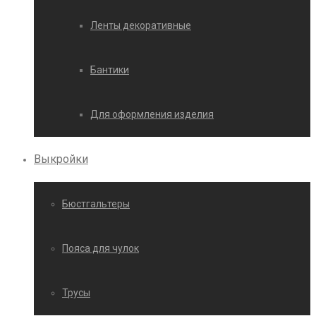
Ленты декоративные
Бантики
Для оформления изделия
Выкройки
Бюстгальтеры
Пояса для чулок
Трусы