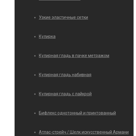
Узкие эластичные сетки
Кулирка
Кулирная гладь в пачке метражом
Кулирная гладь набивная
Кулирная гладь с лайкрой
Бифлекс однотонный и принтованный
Атлас-стрейч / Шелк искусственный Армани