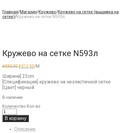
Главная
/
Магазин
/
Кружево
/
Кружево на сетке (вышивка на
сетке)
/
Кружево на сетке N593л
Кружево на сетке N593л
Первоначальная
Текущая
₽
250,00
₽
212,50
/М.
цена
цена:
составляла
₽212,50.
Ширина] 22cm
₽250,00.
[Спецификация] кружево на неэластичной сетке
[Цвет] черный
В наличии
Количество
Кол-во
В корзину
Описание