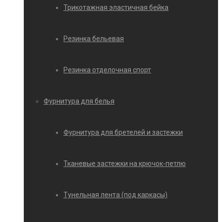
Трикотажная эластичная бейка
Резинка бельевая
Резинка отделочная спорт
Фурнитура для белья
Фурнитура для бретелей и застежки
Тканевые застежки на крючок-петлю
Тунельная лента (под каркасы)