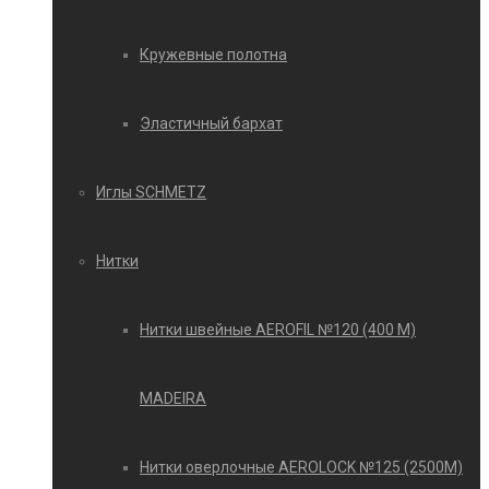
Кружевные полотна
Эластичный бархат
Иглы SCHMETZ
Нитки
Нитки швейные AEROFIL №120 (400 М)
MADEIRA
Нитки оверлочные AEROLOCK №125 (2500М)