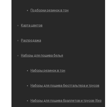
Подборки резинок в тон
Карта цветов
Распродажа
Наборы для пошива белья
Наборы резинок в тон
Наборы для пошива бюстгальтера и трусов
Наборы для пошива браллетов и трусов (без