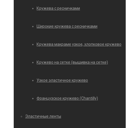
Кружева с ресничками
Широкие кружева с ресничками
Кружева макраме узкое, хлопковое кружево
Кружево на сетке (вышивка на сетке)
Узкое эластичное кружево
Французское кружево (Chantilly)
Эластичные ленты