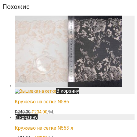
Похожие
В корзину
Кружево на сетке N586
Первоначальная
Текущая
₽
240,00
₽
204,00
/М.
цена
цена:
В корзину
составляла
₽204,00.
₽240,00.
Кружево на сетке N553 л