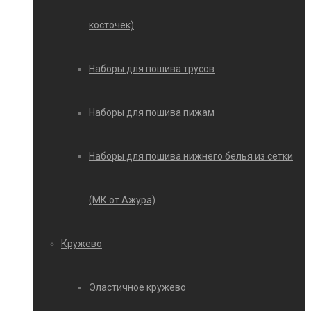
косточек)
Наборы для пошива трусов
Наборы для пошива пижам
Наборы для пошива нижнего белья из сетки
(МК от Ажура)
Кружево
Эластичное кружево