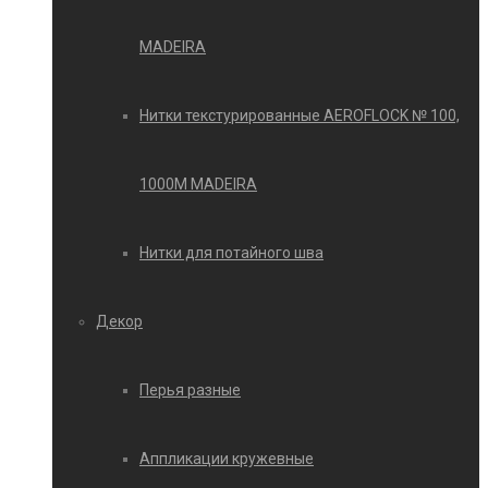
MADEIRA
Нитки текстурированные AEROFLOCK № 100,
1000М MADEIRA
Нитки для потайного шва
Декор
Перья разные
Аппликации кружевные