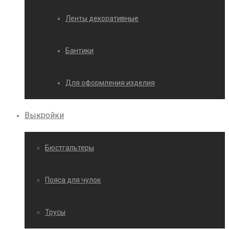
Ленты декоративные
Бантики
Для оформления изделия
Выкройки
Бюстгальтеры
Пояса для чулок
Трусы