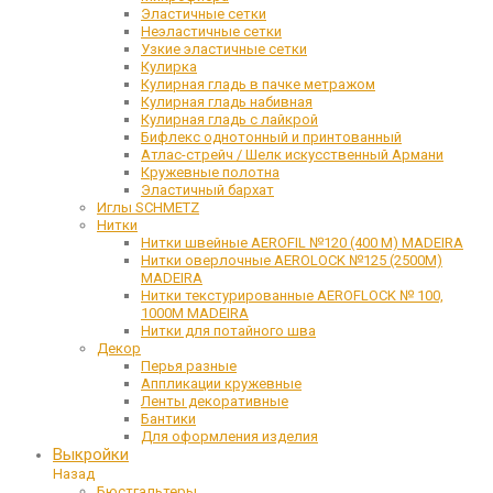
Эластичные сетки
Неэластичные сетки
Узкие эластичные сетки
Кулирка
Кулирная гладь в пачке метражом
Кулирная гладь набивная
Кулирная гладь с лайкрой
Бифлекс однотонный и принтованный
Атлас-стрейч / Шелк искусственный Армани
Кружевные полотна
Эластичный бархат
Иглы SCHMETZ
Нитки
Нитки швейные AEROFIL №120 (400 М) MADEIRA
Нитки оверлочные AEROLOCK №125 (2500М)
MADEIRA
Нитки текстурированные AEROFLOCK № 100,
1000М MADEIRA
Нитки для потайного шва
Декор
Перья разные
Аппликации кружевные
Ленты декоративные
Бантики
Для оформления изделия
Выкройки
Назад
Бюстгальтеры