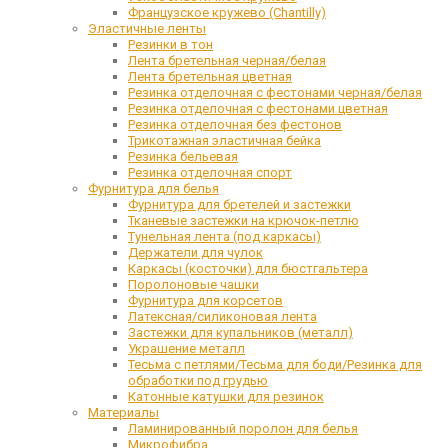
Французское кружево (Chantilly)
Эластичные ленты
Резинки в тон
Лента бретельная черная/белая
Лента бретельная цветная
Резинка отделочная с фестонами черная/белая
Резинка отделочная с фестонами цветная
Резинка отделочная без фестонов
Трикотажная эластичная бейка
Резинка бельевая
Резинка отделочная спорт
Фурнитура для белья
Фурнитура для бретелей и застежки
Тканевые застежки на крючок-петлю
Тунельная лента (под каркасы)
Держатели для чулок
Каркасы (косточки) для бюстгальтера
Поролоновые чашки
Фурнитура для корсетов
Латексная/силиконовая лента
Застежки для купальников (металл)
Украшение металл
Тесьма с петлями/Тесьма для боди/Резинка для
обработки под грудью
Катонные катушки для резинок
Материалы
Ламинированный поролон для белья
Микрофибра