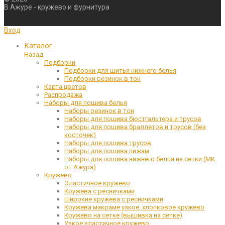
В Ажуре - кружево и фурнитура
Вход
Каталог
Назад
Подборки
Подборки для шитья нижнего белья
Подборки резинок в тон
Карта цветов
Распродажа
Наборы для пошива белья
Наборы резинок в тон
Наборы для пошива бюстгальтера и трусов
Наборы для пошива браллетов и трусов (без
косточек)
Наборы для пошива трусов
Наборы для пошива пижам
Наборы для пошива нижнего белья из сетки (МК
от Ажура)
Кружево
Эластичное кружево
Кружева с ресничками
Широкие кружева с ресничками
Кружева макраме узкое, хлопковое кружево
Кружево на сетке (вышивка на сетке)
Узкое эластичное кружево