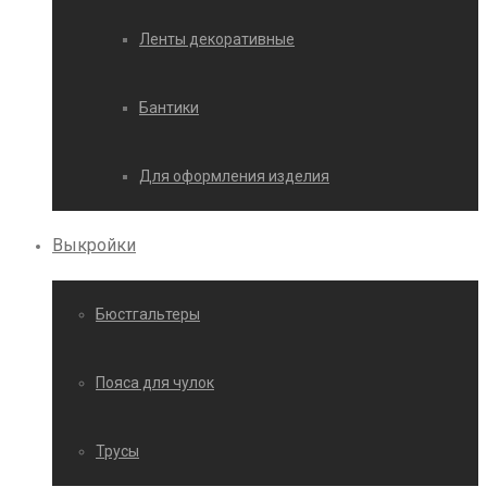
Ленты декоративные
Бантики
Для оформления изделия
Выкройки
Бюстгальтеры
Пояса для чулок
Трусы