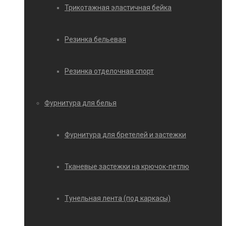
Трикотажная эластичная бейка
Резинка бельевая
Резинка отделочная спорт
Фурнитура для белья
Фурнитура для бретелей и застежки
Тканевые застежки на крючок-петлю
Тунельная лента (под каркасы)