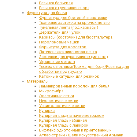
Резинка бельевая
Резинка отделочная спорт
Фурнитура для белья
Фурнитура для бретелей и застежки
Тканевые застежки на крючок-петлю
Тунельная лента (под каркасы)
Держатели для чулок
Каркасы (косточки) для бюстгальтера
Поролоновые чашки
Фурнитура для корсетов
Латексная/силиконовая лента
Застежки для купальников (металл)
Украшение металл
Тесьма с петлями/Тесьма для боди/Резинка для
обработки под грудью
Катонные катушки для резинок
Материалы
Ламинированный поролон для белья
Микрофибра
Эластичные сетки
Неэластичные сетки
Узкие эластичные сетки
Кулирка
Кулирная гладь в пачке метражом
Кулирная гладь набивная
Кулирная гладь с лайкрой
Бифлекс однотонный и принтованный
Атлас-стрейч / Шелк искусственный Армани