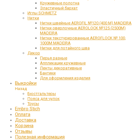
Кружевные полотна
Эластичный бархат
Иглы SCHMETZ
Нитки
Нитки швейные AEROFIL №120 (400 М) MADEIRA
Нитки оверлочные AEROLOCK №125 (2500М)
MADEIRA
Нитки текстурированные AEROFLOCK № 100,
1000М MADEIRA
Нитки для потайного шва
Декор
Перья разные
Аппликации кружевные
Ленты декоративные
Бантики
Для оформления изделия
Выкройки
Назад
Бюстгальтеры
Пояса для чулок
Трусы
Embro Stich
Оплата
Доставка
Корзина
Отзывы
Полезная информация