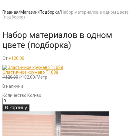
Главная
/
Магазин
/
Подборки
/
Набор материалов в одном цвете
(подборка)
Набор материалов в одном
цвете (подборка)
От
₽
120,00
Эластичное кружево T1088
Первоначальная
Текущая
₽
120,00
₽
102,00
/Метр
цена
цена:
В наличии
составляла
₽102,00.
₽120,00.
Количество
Кол-во
В корзину