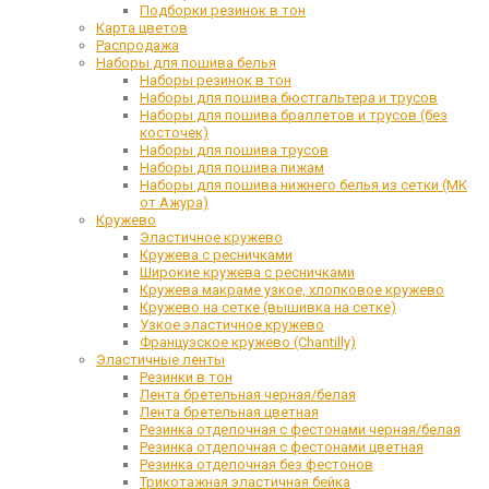
Подборки резинок в тон
Карта цветов
Распродажа
Наборы для пошива белья
Наборы резинок в тон
Наборы для пошива бюстгальтера и трусов
Наборы для пошива браллетов и трусов (без
косточек)
Наборы для пошива трусов
Наборы для пошива пижам
Наборы для пошива нижнего белья из сетки (МК
от Ажура)
Кружево
Эластичное кружево
Кружева с ресничками
Широкие кружева с ресничками
Кружева макраме узкое, хлопковое кружево
Кружево на сетке (вышивка на сетке)
Узкое эластичное кружево
Французское кружево (Chantilly)
Эластичные ленты
Резинки в тон
Лента бретельная черная/белая
Лента бретельная цветная
Резинка отделочная с фестонами черная/белая
Резинка отделочная с фестонами цветная
Резинка отделочная без фестонов
Трикотажная эластичная бейка