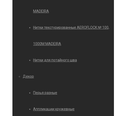
MADEIRA
Нитки текстурированные AEROFLOCK № 100,
1000М MADEIRA
Нитки для потайного шва
Декор
Перья разные
Аппликации кружевные