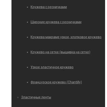
Кружева с ресничками
Широкие кружева с ресничками
Кружева макраме узкое, хлопковое кружево
Кружево на сетке (вышивка на сетке)
Узкое эластичное кружево
Французское кружево (Chantilly)
Эластичные ленты