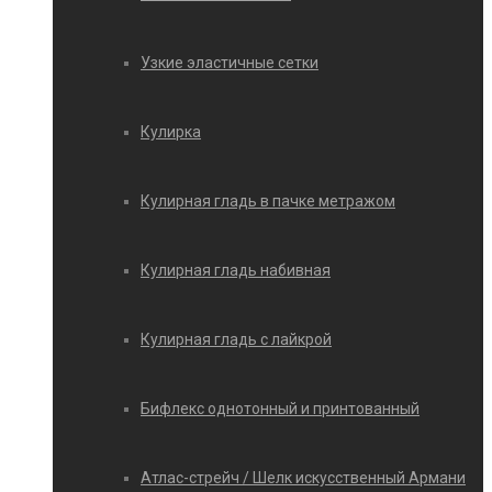
Узкие эластичные сетки
Кулирка
Кулирная гладь в пачке метражом
Кулирная гладь набивная
Кулирная гладь с лайкрой
Бифлекс однотонный и принтованный
Атлас-стрейч / Шелк искусственный Армани