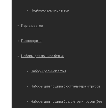
Подборки резинок в тон
Карта цветов
Распродажа
Наборы для пошива белья
Наборы резинок в тон
Наборы для пошива бюстгальтера и трусов
Наборы для пошива браллетов и трусов (без