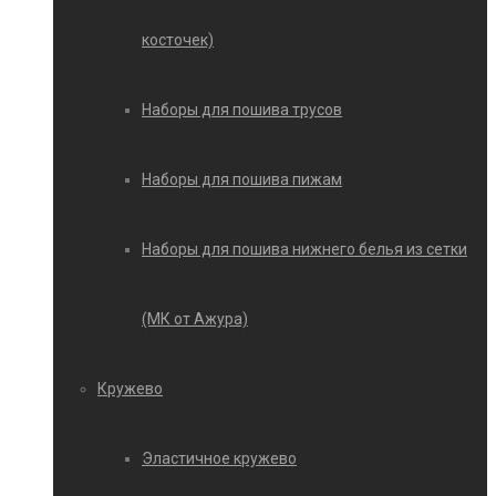
косточек)
Наборы для пошива трусов
Наборы для пошива пижам
Наборы для пошива нижнего белья из сетки
(МК от Ажура)
Кружево
Эластичное кружево