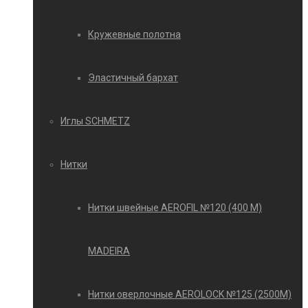
Кружевные полотна
Эластичный бархат
Иглы SCHMETZ
Нитки
Нитки швейные AEROFIL №120 (400 М)
MADEIRA
Нитки оверлочные AEROLOCK №125 (2500М)