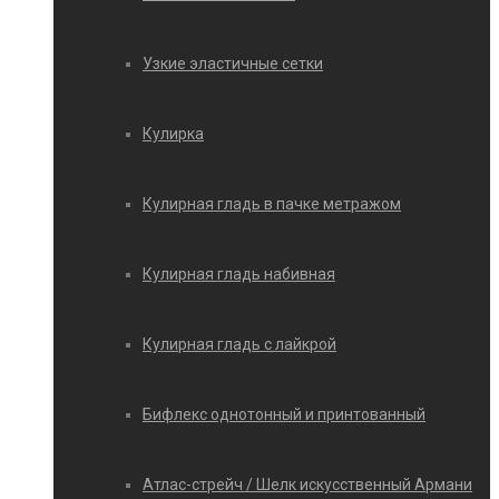
Узкие эластичные сетки
Кулирка
Кулирная гладь в пачке метражом
Кулирная гладь набивная
Кулирная гладь с лайкрой
Бифлекс однотонный и принтованный
Атлас-стрейч / Шелк искусственный Армани