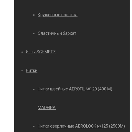
Кружевные полотна
Эластичный бархат
Иглы SCHMETZ
Нитки
Нитки швейные AEROFIL №120 (400 М)
MADEIRA
Нитки оверлочные AEROLOCK №125 (2500М)