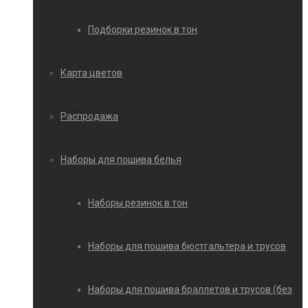
Подборки резинок в тон
Карта цветов
Распродажа
Наборы для пошива белья
Наборы резинок в тон
Наборы для пошива бюстгальтера и трусов
Наборы для пошива браллетов и трусов (без