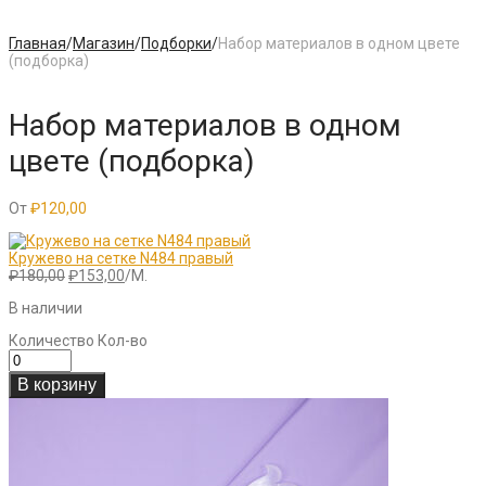
Главная
/
Магазин
/
Подборки
/
Набор материалов в одном цвете
(подборка)
Набор материалов в одном
цвете (подборка)
От
₽
120,00
Кружево на сетке N484 правый
Первоначальная
Текущая
₽
180,00
₽
153,00
/М.
цена
цена:
В наличии
составляла
₽153,00.
₽180,00.
Количество
Кол-во
В корзину