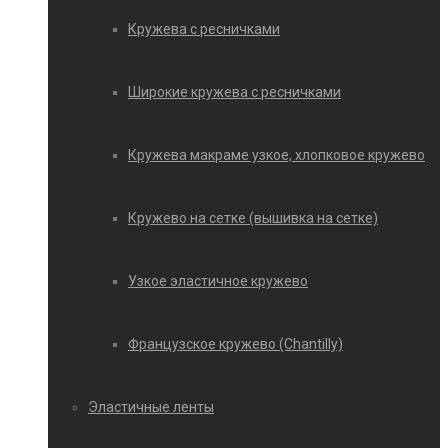
Кружева с ресничками
Широкие кружева с ресничками
Кружева макраме узкое, хлопковое кружево
Кружево на сетке (вышивка на сетке)
Узкое эластичное кружево
Французское кружево (Chantilly)
Эластичные ленты