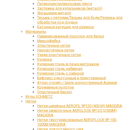
Латексная/силиконовая лента
Застежки для купальников (металл)
Украшение металл
Тесьма с петлями/Тесьма для боди/Резинка для
обработки под грудью
Катонные катушки для резинок
Материалы
Ламинированный поролон для белья
Микрофибра
Эластичные сетки
Неэластичные сетки
Узкие эластичные сетки
Кулирка
Кулирная гладь в пачке метражом
Кулирная гладь набивная
Кулирная гладь с лайкрой
Бифлекс однотонный и принтованный
Атлас-стрейч / Шелк искусственный Армани
Кружевные полотна
Эластичный бархат
Иглы SCHMETZ
Нитки
Нитки швейные AEROFIL №120 (400 М) MADEIRA
Нитки оверлочные AEROLOCK №125 (2500М)
MADEIRA
Нитки текстурированные AEROFLOCK № 100,
1000М MADEIRA
Нитки для потайного шва