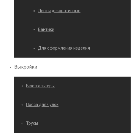
Ленты декоративные
Бантики
Для оформления изделия
Выкройки
Бюстгальтеры
Пояса для чулок
Трусы