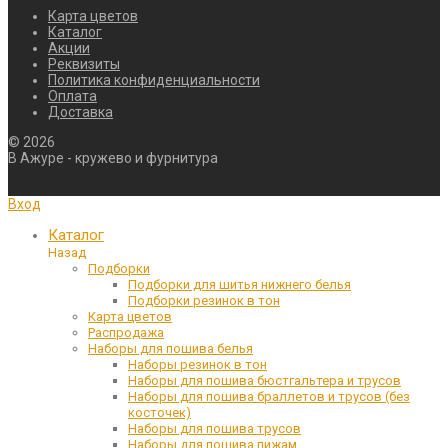
Карта цветов
Каталог
Акции
Реквизиты
Политика конфиденциальности
Оплата
Доставка
©
2026
В Ажуре - кружево и фурнитура
Вход
Каталог
Назад
Подборки
Подборки для шитья нижнего белья
Подборки резинок в тон
Карта цветов
Распродажа
Наборы для пошива белья
Наборы резинок в тон
Наборы для пошива бюстгальтера и трусов
Наборы для пошива браллетов и трусов (без
косточек)
Наборы для пошива трусов
Наборы для пошива пижам