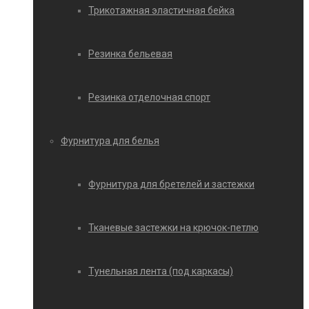
Трикотажная эластичная бейка
Резинка бельевая
Резинка отделочная спорт
Фурнитура для белья
Фурнитура для бретелей и застежки
Тканевые застежки на крючок-петлю
Тунельная лента (под каркасы)