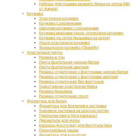
Наборы для пошива нижнего белья из сетки (МК
от Ажура)
Кружево
Эластичное кружево
Кружева с ресничками
Широкие кружева с ресничками
Кружева макраме узкое, хлопковое кружево
Кружево на сетке (вышивка на сетке)
Узкое эластичное кружево
Французское кружево (Chantilly)
Эластичные ленты
Резинки в тон
Лента бретельная черная/белая
Лента бретельная цветная
Резинка отделочная с фестонами черная/белая
Резинка отделочная с фестонами цветная
Резинка отделочная без фестонов
Трикотажная эластичная бейка
Резинка бельевая
Резинка отделочная спорт
Фурнитура для белья
Фурнитура для бретелей и застежки
Тканевые застежки на крючок-петлю
Тунельная лента (под каркасы)
Держатели для чулок
Каркасы (косточки) для бюстгальтера
Поролоновые чашки
Фурнитура для корсетов