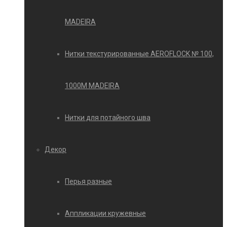
MADEIRA
Нитки текстурированные AEROFLOCK № 100,
1000М MADEIRA
Нитки для потайного шва
Декор
Перья разные
Аппликации кружевные