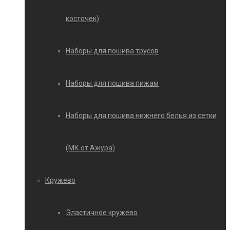
косточек)
Наборы для пошива трусов
Наборы для пошива пижам
Наборы для пошива нижнего белья из сетки
(МК от Ажура)
Кружево
Эластичное кружево