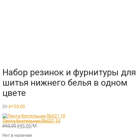
Набор резинок и фурнитуры для
шитья нижнего белья в одном
цвете
От
₽
150,00
Лента бретельная Rb021 10
Первоначальная
Текущая
₽
50,00
₽
45,00
/М.
цена
цена:
Нет в наличии
составляла
₽45,00.