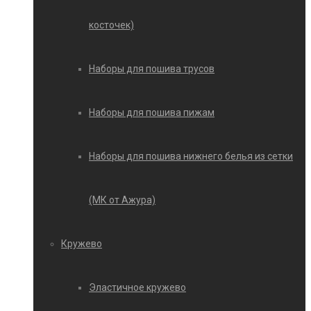
косточек)
Наборы для пошива трусов
Наборы для пошива пижам
Наборы для пошива нижнего белья из сетки
(МК от Ажура)
Кружево
Эластичное кружево