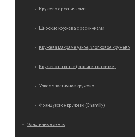
Кружева с ресничками
Широкие кружева с ресничками
Кружева макраме узкое, хлопковое кружево
Кружево на сетке (вышивка на сетке)
Узкое эластичное кружево
Французское кружево (Chantilly)
Эластичные ленты