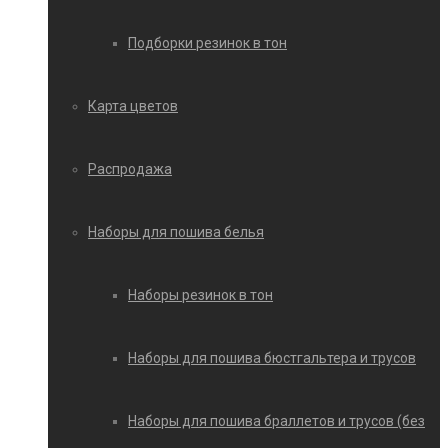
Подборки резинок в тон
Карта цветов
Распродажа
Наборы для пошива белья
Наборы резинок в тон
Наборы для пошива бюстгальтера и трусов
Наборы для пошива браллетов и трусов (без