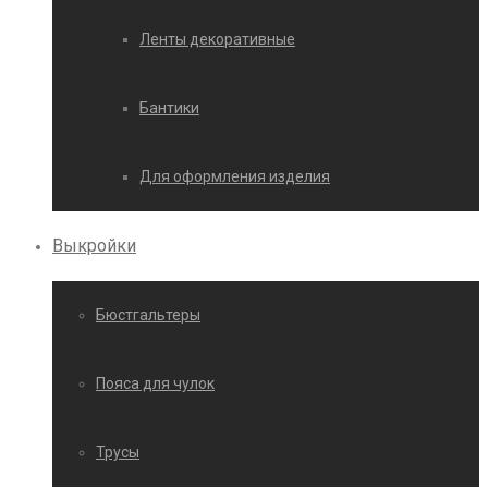
Ленты декоративные
Бантики
Для оформления изделия
Выкройки
Бюстгальтеры
Пояса для чулок
Трусы