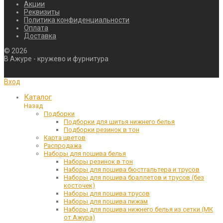
Акции
Реквизиты
Политика конфиденциальности
Оплата
Доставка
©
2026
В Ажуре - кружево и фурнитура
Вход
Каталог
Назад
Подборки
Подборки для шитья нижнего белья
Подборки резинок в тон
Карта цветов
Распродажа
Наборы для пошива белья
Наборы резинок в тон
Наборы для пошива бюстгальтера и трусов
Наборы для пошива браллетов и трусов (без
косточек)
Наборы для пошива трусов
Наборы для пошива пижам
Наборы для пошива нижнего белья из сетки (МК
от Ажура)