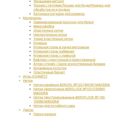
Украшение металл
Тесьма с петлями/Тесьма для боди/Резинка для
обработки под грудью
Катонные катушки для резинок
Материалы
Ламинированный поролон для белья
Микрофибра
Эластичные сетки
Неэластичные сетки
Узкие эластичные сетки
Кулирка
Кулирная гладь в пачке метражом
Кулирная гладь набивная
Кулирная гладь с лайкрой
Бифлекс однотонный и принтованный
Атлас-стрейч / Шелк искусственный Армани
Кружевные полотна
Эластичный бархат
Иглы SCHMETZ
Нитки
Нитки швейные AEROFIL №120 (400 М) MADEIRA
Нитки оверлочные AEROLOCK №125 (2500М)
MADEIRA
Нитки текстурированные AEROFLOCK № 100,
1000М MADEIRA
Нитки для потайного шва
Декор
Перья разные