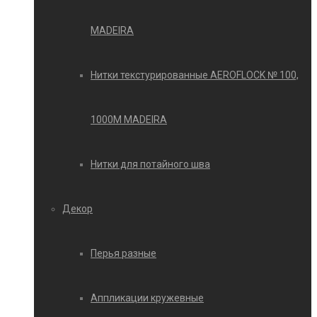
MADEIRA
Нитки текстурированные AEROFLOCK № 100,
1000М MADEIRA
Нитки для потайного шва
Декор
Перья разные
Аппликации кружевные