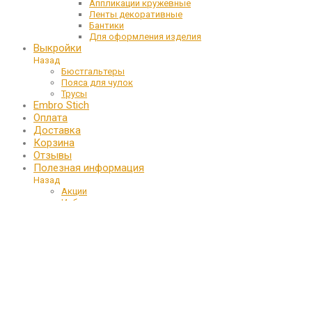
Аппликации кружевные
Ленты декоративные
Бантики
Для оформления изделия
Выкройки
Назад
Бюстгальтеры
Пояса для чулок
Трусы
Embro Stich
Оплата
Доставка
Корзина
Отзывы
Полезная информация
Назад
Акции
Избранное
Контакты
Мой аккаунт
Блог
Updating
…
Корзина
Корзина пуста.
Продолжить покупки