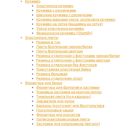
Кружево
Эластичное кружево
Кружева с ресничками
Широкие кружева с ресничками
Кружева макраме узкое, хлопковое кружево
Кружево на сетке (вышивка на сетке)
Узкое эластичное кружево
Французское кружево (Chantilly)
Эластичные ленты
Резинки в тон
Лента бретельная черная/белая
Лента бретельная цветная
Резинка отделочная с фестонами черная/белая
Резинка отделочная с фестонами цветная
Резинка отделочная без фестонов
Трикотажная эластичная бейка
Резинка бельевая
Резинка отделочная спорт
Фурнитура для белья
Фурнитура для бретелей и застежки
Тканевые застежки на крючок-петлю
Тунельная лента (под каркасы)
Держатели для чулок
Каркасы (косточки) для бюстгальтера
Поролоновые чашки
Фурнитура для корсетов
Латексная/силиконовая лента
Застежки для купальников (металл)