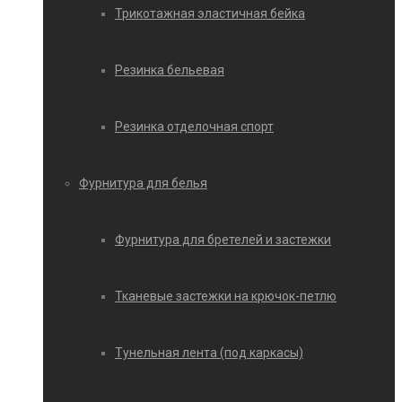
Трикотажная эластичная бейка
Резинка бельевая
Резинка отделочная спорт
Фурнитура для белья
Фурнитура для бретелей и застежки
Тканевые застежки на крючок-петлю
Тунельная лента (под каркасы)