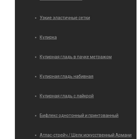
Узкие эластичные сетки
Кулирка
Кулирная гладь в пачке метражом
Кулирная гладь набивная
Кулирная гладь с лайкрой
Бифлекс однотонный и принтованный
Атлас-стрейч / Шелк искусственный Армани