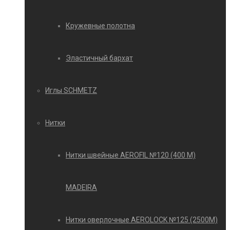
Кружевные полотна
Эластичный бархат
Иглы SCHMETZ
Нитки
Нитки швейные AEROFIL №120 (400 М)
MADEIRA
Нитки оверлочные AEROLOCK №125 (2500М)