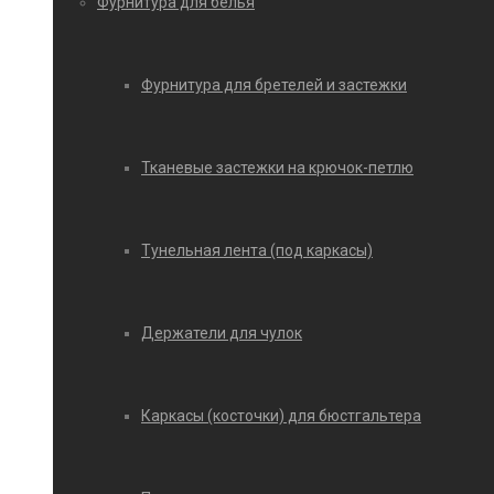
Фурнитура для белья
Фурнитура для бретелей и застежки
Тканевые застежки на крючок-петлю
Тунельная лента (под каркасы)
Держатели для чулок
Каркасы (косточки) для бюстгальтера