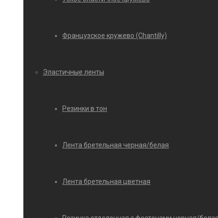
Французское кружево (Chantilly)
Эластичные ленты
Резинки в тон
Лента бретельная черная/белая
Лента бретельная цветная