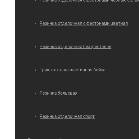
Резинка отделочная с фестонами черная/бела
Резинка отделочная с фестонами цветная
Резинка отделочная без фестонов
Трикотажная эластичная бейка
Резинка бельевая
Резинка отделочная спорт