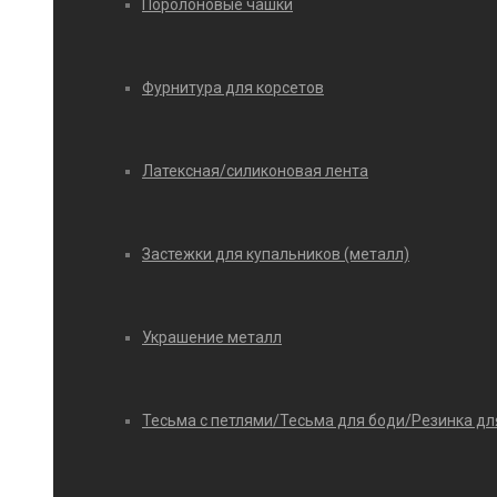
Поролоновые чашки
Фурнитура для корсетов
Латексная/силиконовая лента
Застежки для купальников (металл)
Украшение металл
Тесьма с петлями/Тесьма для боди/Резинка дл