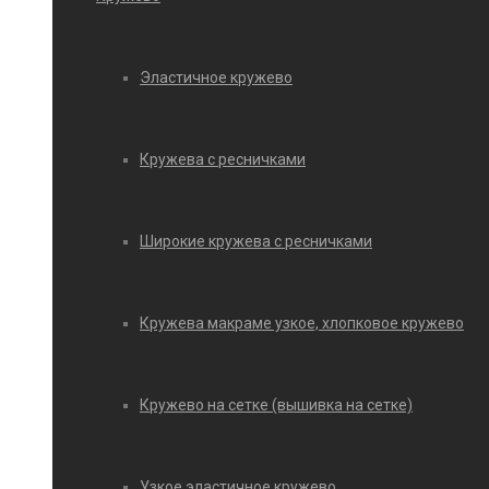
Эластичное кружево
Кружева с ресничками
Широкие кружева с ресничками
Кружева макраме узкое, хлопковое кружево
Кружево на сетке (вышивка на сетке)
Узкое эластичное кружево