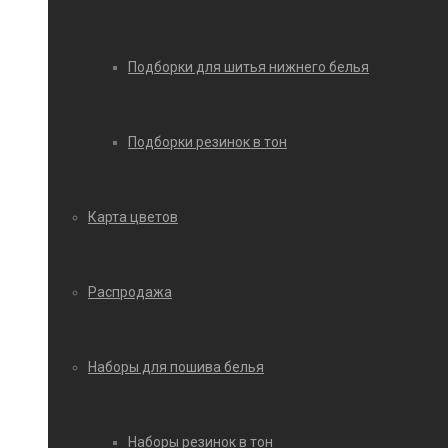
Подборки для шитья нижнего белья
Подборки резинок в тон
Карта цветов
Распродажа
Наборы для пошива белья
Наборы резинок в тон